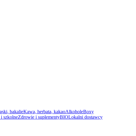
ąski, bakalie
Kawa, herbata, kakao
Alkohole
Boxy
i szkolne
Zdrowie i suplementy
BIO
Lokalni dostawcy