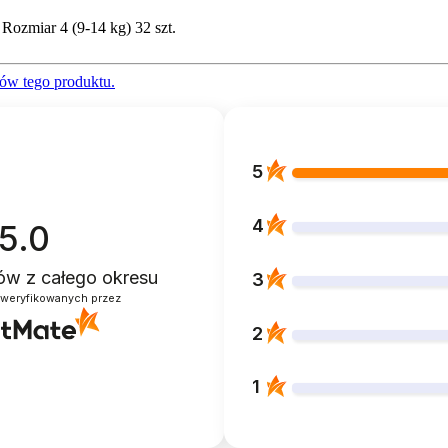
Rozmiar 4 (9-14 kg) 32 szt.
ów tego produktu.
5
4
5.0
ntów
z całego okresu
3
zweryfikowanych przez
2
1