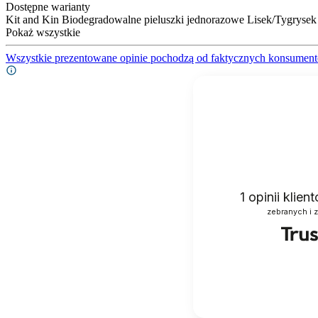
Dostępne warianty
Kit and Kin Biodegradowalne pieluszki jednorazowe Lisek/Tygrysek 
Pokaż wszystkie
Wszystkie prezentowane opinie pochodzą od faktycznych konsument
1
opinii klie
zebranych i 