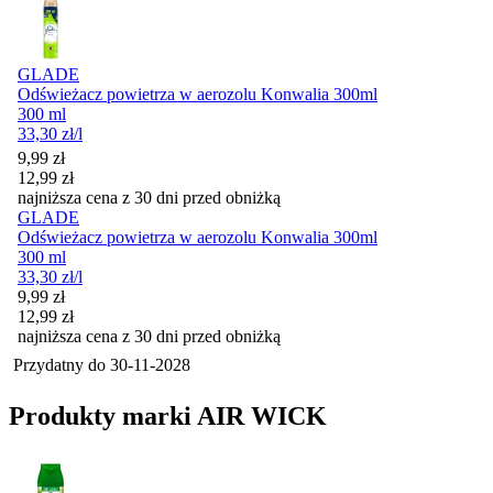
GLADE
Odświeżacz powietrza w aerozolu Konwalia 300ml
300 ml
33,30
zł
/l
Cena promocyjna
9,99
zł
12,99
zł
najniższa cena z 30 dni przed obniżką
GLADE
Odświeżacz powietrza w aerozolu Konwalia 300ml
300 ml
33,30
zł
/l
Cena promocyjna
9,99
zł
12,99
zł
najniższa cena z 30 dni przed obniżką
Przydatny do
30-11-2028
Produkty marki AIR WICK