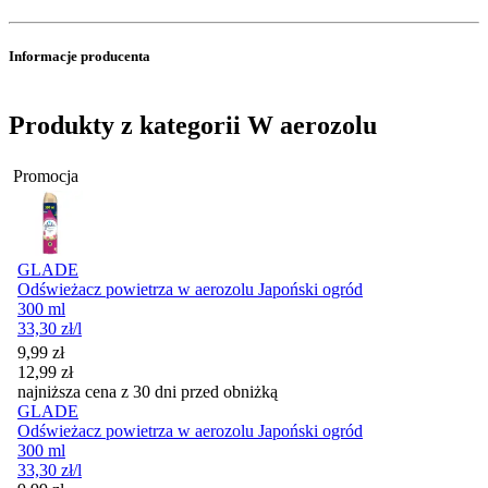
Informacje producenta
Produkty z kategorii W aerozolu
Promocja
GLADE
Odświeżacz powietrza w aerozolu Japoński ogród
300 ml
33,30
zł
/l
Cena promocyjna
9,99
zł
12,99
zł
najniższa cena z 30 dni przed obniżką
GLADE
Odświeżacz powietrza w aerozolu Japoński ogród
300 ml
33,30
zł
/l