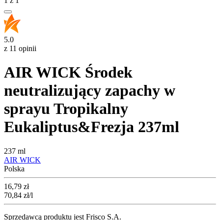
1
z
1
5.0
z 11 opinii
AIR WICK Środek
neutralizujący zapachy w
sprayu Tropikalny
Eukaliptus&Frezja 237ml
237 ml
AIR WICK
Polska
Cena
16,79
zł
70,84
zł
/l
Sprzedawcą produktu jest Frisco S.A.