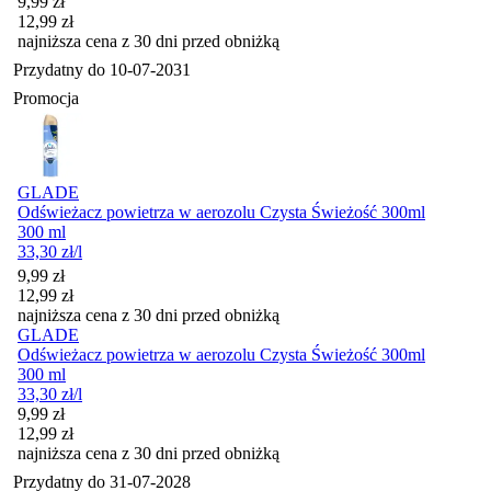
Cena promocyjna
9,99
zł
12,99
zł
najniższa cena z 30 dni przed obniżką
Przydatny do
10-07-2031
Promocja
GLADE
Odświeżacz powietrza w aerozolu Czysta Świeżość 300ml
300 ml
33,30
zł
/l
Cena promocyjna
9,99
zł
12,99
zł
najniższa cena z 30 dni przed obniżką
GLADE
Odświeżacz powietrza w aerozolu Czysta Świeżość 300ml
300 ml
33,30
zł
/l
Cena promocyjna
9,99
zł
12,99
zł
najniższa cena z 30 dni przed obniżką
Przydatny do
31-07-2028