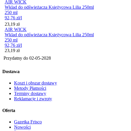
AIR WICK
Wklad do odświeżacza Księżycowa Lilia 250ml
250 ml
92,76
zł
/l
Cena
23,19
zł
AIR WICK
Wklad do odświeżacza Księżycowa Lilia 250ml
250 ml
92,76
zł
/l
Cena
23,19
zł
Przydatny do
02-05-2028
Dostawa
Koszt i obszar dostawy
Metody Płatności
Terminy dostawy
Reklamacje i zwroty
Oferta
Gazetka Frisco
Nowości