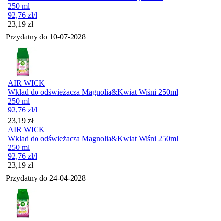
250 ml
92,76
zł
/l
Cena
23,19
zł
Przydatny do
10-07-2028
AIR WICK
Wklad do odświeżacza Magnolia&Kwiat Wiśni 250ml
250 ml
92,76
zł
/l
Cena
23,19
zł
AIR WICK
Wklad do odświeżacza Magnolia&Kwiat Wiśni 250ml
250 ml
92,76
zł
/l
Cena
23,19
zł
Przydatny do
24-04-2028