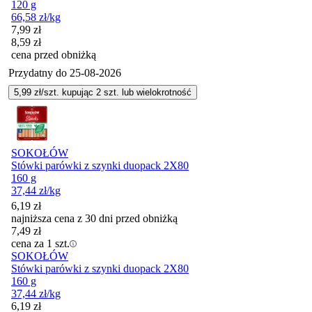
120 g
66,58
zł
/kg
Cena promocyjna
7,99
zł
8,59
zł
cena przed obniżką
Przydatny do
25-08-2026
5,99
zł/szt. kupując
2
szt.
lub wielokrotność
SOKOŁÓW
Stówki parówki z szynki duopack 2X80
160 g
37,44
zł
/kg
6,19
zł
najniższa cena z 30 dni przed obniżką
7,49
zł
cena za 1 szt.
SOKOŁÓW
Stówki parówki z szynki duopack 2X80
160 g
37,44
zł
/kg
6,19
zł