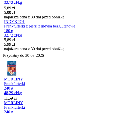
32,72
zł
/kg
Cena promocyjna
5,89
zł
5,99
zł
najniższa cena z 30 dni przed obniżką
INDYKPOL
Frankfurterki z piersi z indyka bezglutenowe
180 g
32,72
zł
/kg
Cena promocyjna
5,89
zł
5,99
zł
najniższa cena z 30 dni przed obniżką
Przydatny do
30-08-2026
MORLINY
Frankfurterki
240 g
48,29
zł
/kg
Cena
11,59
zł
MORLINY
Frankfurterki
240 g