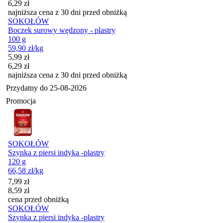
6,29
zł
najniższa cena z 30 dni przed obniżką
SOKOŁÓW
Boczek surowy wędzony - plastry
100 g
59,90
zł
/kg
Cena promocyjna
5,99
zł
6,29
zł
najniższa cena z 30 dni przed obniżką
Przydatny do
25-08-2026
Promocja
SOKOŁÓW
Szynka z piersi indyka -plastry
120 g
66,58
zł
/kg
Cena promocyjna
7,99
zł
8,59
zł
cena przed obniżką
SOKOŁÓW
Szynka z piersi indyka -plastry