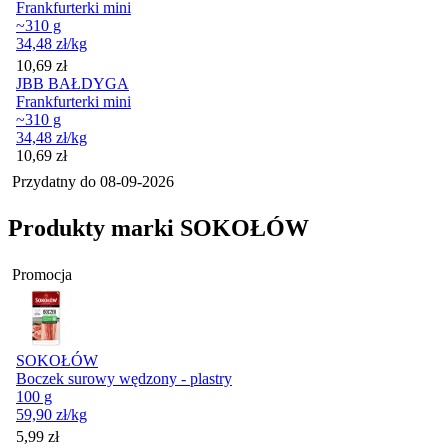
Frankfurterki mini
~310 g
34,48
zł
/kg
Cena
10,69
zł
JBB BAŁDYGA
Frankfurterki mini
~310 g
34,48
zł
/kg
Cena
10,69
zł
Przydatny do
08-09-2026
Produkty marki SOKOŁÓW
Promocja
SOKOŁÓW
Boczek surowy wędzony - plastry
100 g
59,90
zł
/kg
Cena promocyjna
5,99
zł