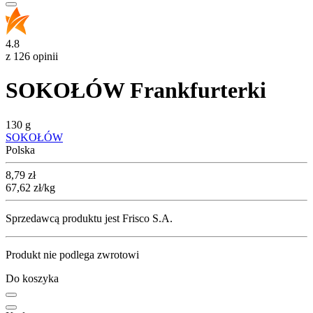
4.8
z 126 opinii
SOKOŁÓW Frankfurterki
130 g
SOKOŁÓW
Polska
Cena
8,79
zł
67,62
zł
/kg
Sprzedawcą produktu jest Frisco S.A.
Produkt nie podlega zwrotowi
Do koszyka