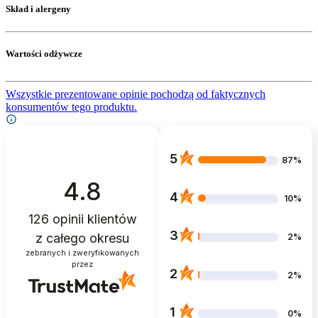
Skład i alergeny
Wartości odżywcze
Wszystkie prezentowane opinie pochodzą od faktycznych
konsumentów tego produktu.
5
87%
4.8
4
10%
126
opinii klientów
3
z całego okresu
2%
zebranych i zweryfikowanych
przez
2
2%
1
0%