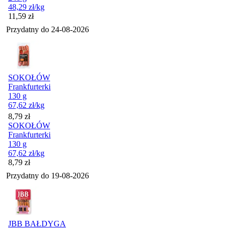
48,29
zł
/kg
Cena
11,59
zł
Przydatny do
24-08-2026
SOKOŁÓW
Frankfurterki
130 g
67,62
zł
/kg
Cena
8,79
zł
SOKOŁÓW
Frankfurterki
130 g
67,62
zł
/kg
Cena
8,79
zł
Przydatny do
19-08-2026
JBB BAŁDYGA