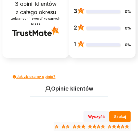
3
opinii klientów
3
z całego okresu
0%
zebranych i zweryfikowanych
przez
2
0%
1
0%
Jak zbieramy opinie?
Opinie klientów
Wyczyść
Szukaj