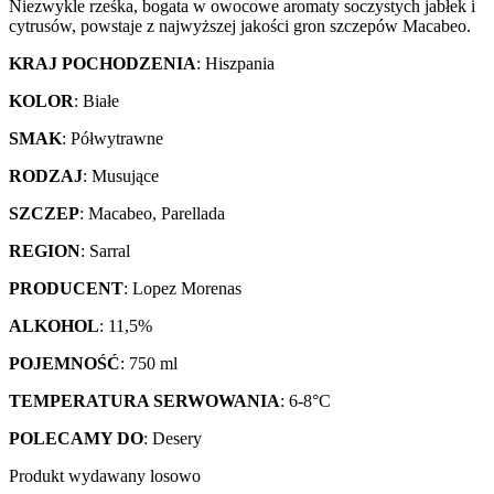
Niezwykle rześka, bogata w owocowe aromaty soczystych jabłek i
cytrusów, powstaje z najwyższej jakości gron szczepów Macabeo.
KRAJ POCHODZENIA
: Hiszpania
KOLOR
: Białe
SMAK
: Półwytrawne
RODZAJ
: Musujące
SZCZEP
: Macabeo, Parellada
REGION
: Sarral
PRODUCENT
: Lopez Morenas
ALKOHOL
: 11,5%
POJEMNOŚĆ
: 750 ml
TEMPERATURA SERWOWANIA
: 6-8°C
POLECAMY DO
: Desery
Produkt wydawany losowo