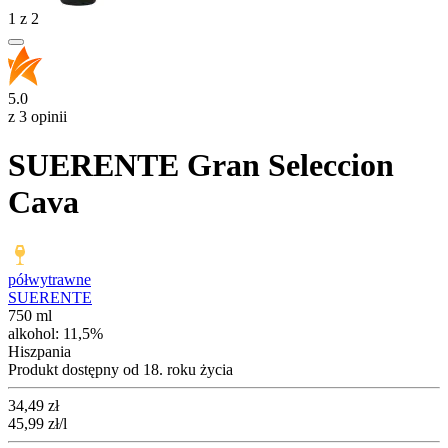
1
z
2
5.0
z 3 opinii
SUERENTE Gran Seleccion
Cava
półwytrawne
SUERENTE
750 ml
alkohol:
11,5%
Hiszpania
Produkt dostępny od 18. roku życia
Cena
34,49
zł
45,99
zł
/l