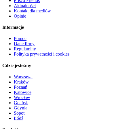
Frisco Friends
Aktualności
Kontakt dla mediów
Opinie
Informacje
Pomoc
Dane firmy
Regulaminy
Polityka prywatności i cookies
Gdzie jesteśmy
Warszawa
Kraków
Poznań
Katowice
Wrocław
Gdańsk
Gdynia
Sopot
Łódź