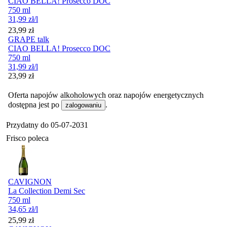
CIAO BELLA! Prosecco DOC
750 ml
31,99
zł
/l
Cena
23,99
zł
GRAPE talk
CIAO BELLA! Prosecco DOC
750 ml
31,99
zł
/l
Cena
23,99
zł
Oferta napojów alkoholowych oraz napojów energetycznych
dostępna jest po
.
zalogowaniu
Przydatny do
05-07-2031
Frisco poleca
CAVIGNON
La Collection Demi Sec
750 ml
34,65
zł
/l
Cena
25,99
zł