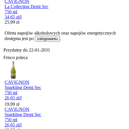
CAVIGNON
La Collection Demi Sec
750 ml
34,65
zł
/l
Cena
25,99
zł
Oferta napojów alkoholowych oraz napojów energetycznych
dostępna jest po
.
zalogowaniu
Przydatny do
22-01-2031
Frisco poleca
CAVIGNON
Sparkling Demi Sec
750 ml
26,65
zł
/l
Cena
19,99
zł
CAVIGNON
Sparkling Demi Sec
750 ml
26,65
zł
/l