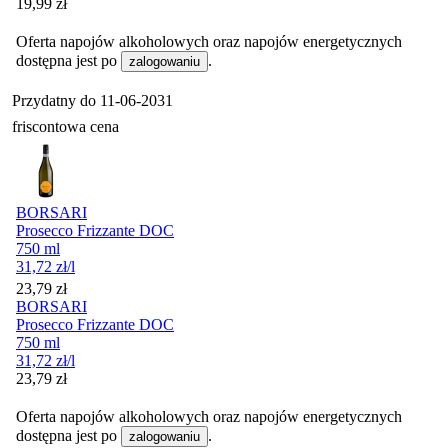
Cena
19,99
zł
Oferta napojów alkoholowych oraz napojów energetycznych
dostępna jest po
.
zalogowaniu
Przydatny do
11-06-2031
friscontowa cena
BORSARI
Prosecco Frizzante DOC
750 ml
31,72
zł
/l
Cena
23,79
zł
BORSARI
Prosecco Frizzante DOC
750 ml
31,72
zł
/l
Cena
23,79
zł
Oferta napojów alkoholowych oraz napojów energetycznych
dostępna jest po
.
zalogowaniu