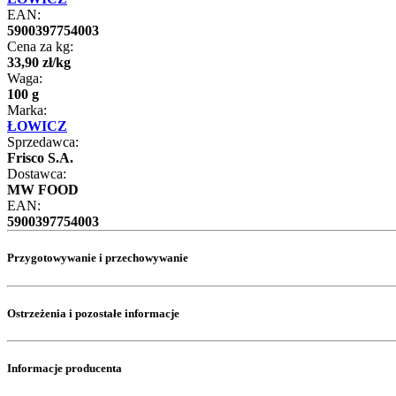
EAN:
5900397754003
Cena za kg:
33
,
90
zł
/
kg
Waga:
100 g
Marka:
ŁOWICZ
Sprzedawca:
Frisco S.A.
Dostawca:
MW FOOD
EAN:
5900397754003
Przygotowywanie i przechowywanie
Ostrzeżenia i pozostałe informacje
Informacje producenta