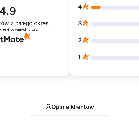
4
4.9
ntów
z całego okresu
3
zweryfikowanych przez
2
1
Opinie klientów