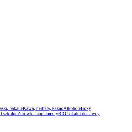
ąski, bakalie
Kawa, herbata, kakao
Alkohole
Boxy
i szkolne
Zdrowie i suplementy
BIO
Lokalni dostawcy