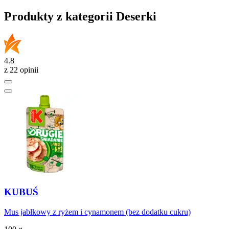
Produkty z kategorii Deserki
4.8
z 22 opinii
KUBUŚ
Mus jabłkowy z ryżem i cynamonem (bez dodatku cukru)