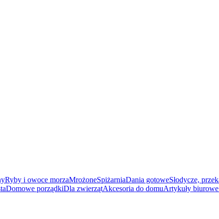
ny
Ryby i owoce morza
Mrożone
Spiżarnia
Dania gotowe
Słodycze, przek
ta
Domowe porządki
Dla zwierząt
Akcesoria do domu
Artykuły biurowe 