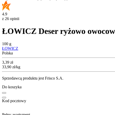
4.9
z 26 opinii
ŁOWICZ Deser ryżowo owocowy 
100 g
ŁOWICZ
Polska
Cena
3,39
zł
33,90
zł
/kg
Sprzedawcą produktu jest Frisco S.A.
Do koszyka
Kod pocztowy
Pełny asortyment