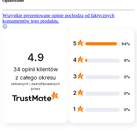
Opakowanie
Wszystkie prezentowane opinie pochodzą od faktycznych
konsumentów tego produktu.
5
94%
4.9
4
6%
34
opinii klientów
3
z całego okresu
0%
zebranych i zweryfikowanych
przez
2
0%
1
0%