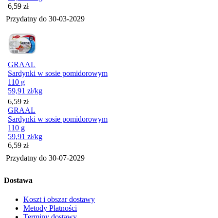
Cena
6,59
zł
Przydatny do
30-03-2029
GRAAL
Sardynki w sosie pomidorowym
110 g
59,91
zł
/kg
Cena
6,59
zł
GRAAL
Sardynki w sosie pomidorowym
110 g
59,91
zł
/kg
Cena
6,59
zł
Przydatny do
30-07-2029
Dostawa
Koszt i obszar dostawy
Metody Płatności
Terminy dostawy