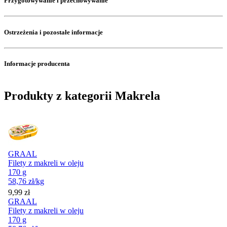
Przygotowywanie i przechowywanie
Ostrzeżenia i pozostałe informacje
Informacje producenta
Produkty z kategorii Makrela
GRAAL
Filety z makreli w oleju
170 g
58,76
zł
/kg
Cena
9,99
zł
GRAAL
Filety z makreli w oleju
170 g