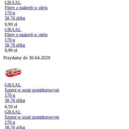
GRAAL
Filety z makreli w oleju
170 g
58,76
zł
/kg
Cena
9,99
zł
GRAAL
Filety z makreli w oleju
170 g
58,76
zł
/kg
Cena
9,99
zł
Przydatny do
30-04-2029
GRAAL
Szprot w sosie pomidorowym
170 g
38,76
zł
/kg
Cena
6,59
zł
GRAAL
Szprot w sosie pomidorowym
170 g
38,76
zł
/kg