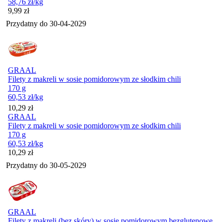
58,76
zł
/kg
Cena
9,99
zł
Przydatny do
30-04-2029
GRAAL
Filety z makreli w sosie pomidorowym ze słodkim chili
170 g
60,53
zł
/kg
Cena
10,29
zł
GRAAL
Filety z makreli w sosie pomidorowym ze słodkim chili
170 g
60,53
zł
/kg
Cena
10,29
zł
Przydatny do
30-05-2029
GRAAL
Filety z makreli (bez skóry) w sosie pomidorowym bezglutenowe