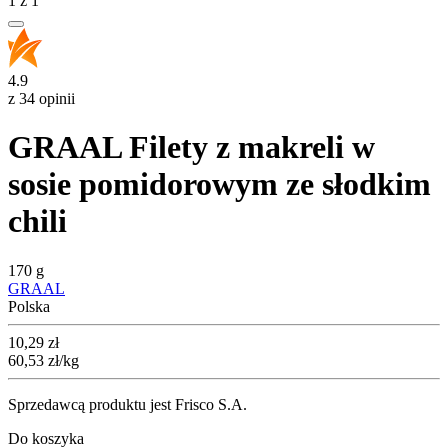
1
z
1
4.9
z 34 opinii
GRAAL Filety z makreli w
sosie pomidorowym ze słodkim
chili
170 g
GRAAL
Polska
Cena
10,29
zł
60,53
zł
/kg
Sprzedawcą produktu jest Frisco S.A.
Do koszyka