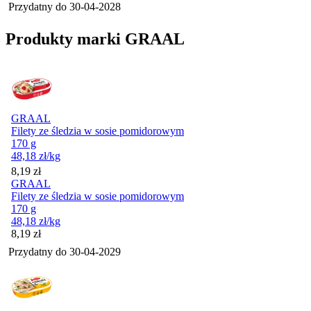
Przydatny do
30-04-2028
Produkty marki GRAAL
GRAAL
Filety ze śledzia w sosie pomidorowym
170 g
48,18
zł
/kg
Cena
8,19
zł
GRAAL
Filety ze śledzia w sosie pomidorowym
170 g
48,18
zł
/kg
Cena
8,19
zł
Przydatny do
30-04-2029