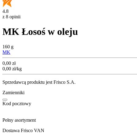
4.8
z 8 opinii
MK Łosoś w oleju
160 g
MK
Cena
0,00
zł
0,00
zł
/kg
Sprzedawcą produktu jest Frisco S.A.
Zamienniki
Kod pocztowy
Pełny asortyment
Dostawa Frisco VAN