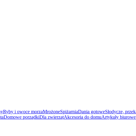
ny
Ryby i owoce morza
Mrożone
Spiżarnia
Dania gotowe
Słodycze, przek
ta
Domowe porządki
Dla zwierząt
Akcesoria do domu
Artykuły biurowe 