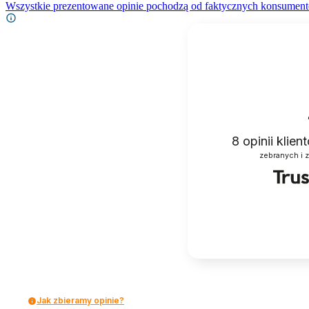
Wszystkie prezentowane opinie pochodzą od faktycznych konsument
8
opinii klie
zebranych i 
Jak zbieramy opinie?