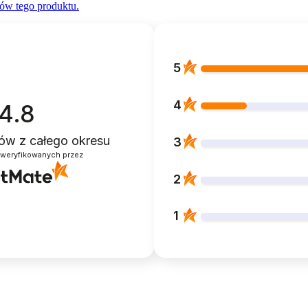
ów tego produktu.
5
4
4.8
ntów
z całego okresu
3
zweryfikowanych przez
2
1