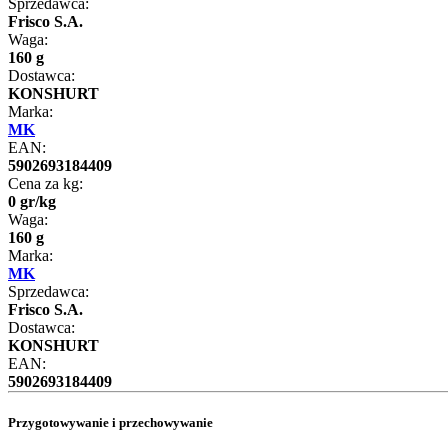
Sprzedawca:
Frisco S.A.
Waga:
160 g
Dostawca:
KONSHURT
Marka:
MK
EAN:
5902693184409
Cena za kg:
0
gr
/
kg
Waga:
160 g
Marka:
MK
Sprzedawca:
Frisco S.A.
Dostawca:
KONSHURT
EAN:
5902693184409
Przygotowywanie i przechowywanie