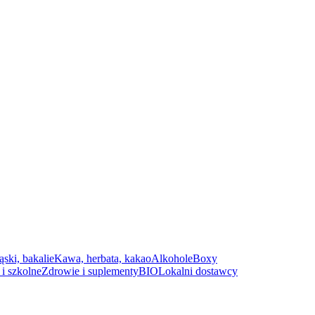
ąski, bakalie
Kawa, herbata, kakao
Alkohole
Boxy
i szkolne
Zdrowie i suplementy
BIO
Lokalni dostawcy