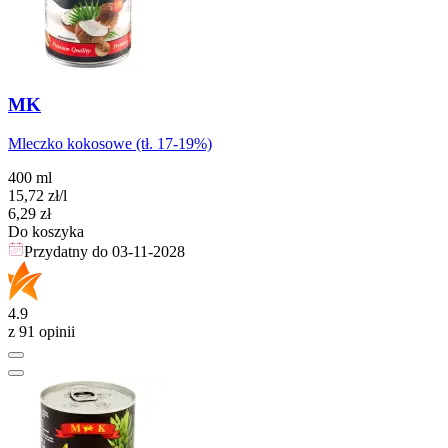
MK
Mleczko kokosowe (tł. 17-19%)
400 ml
15,72
zł
/l
Cena
6,29
zł
Do koszyka
Przydatny do
03-11-2028
4.9
z 91 opinii