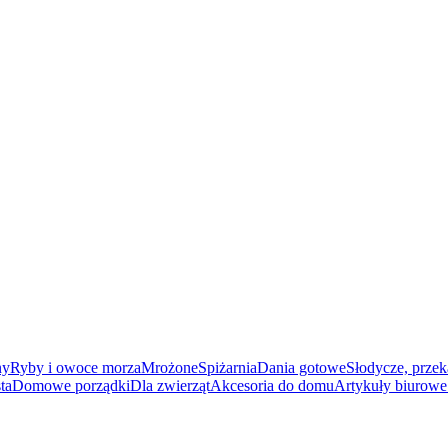
ny
Ryby i owoce morza
Mrożone
Spiżarnia
Dania gotowe
Słodycze, przek
ta
Domowe porządki
Dla zwierząt
Akcesoria do domu
Artykuły biurowe 