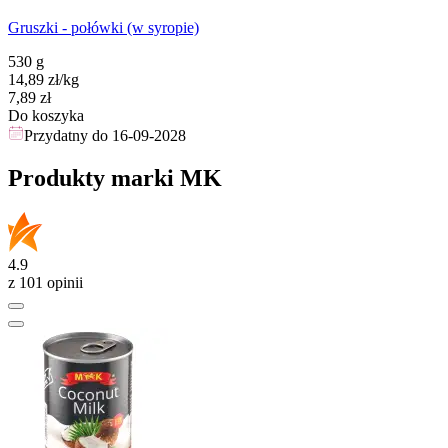
Gruszki - połówki (w syropie)
530 g
14,89
zł
/kg
Cena
7,89
zł
Do koszyka
Przydatny do
16-09-2028
Produkty marki MK
4.9
z 101 opinii