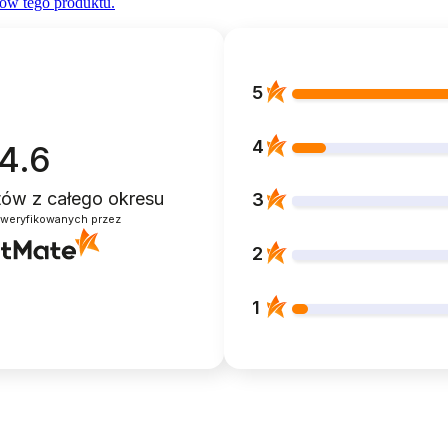
ów tego produktu.
5
4
4.6
ntów
z całego okresu
3
zweryfikowanych przez
2
1