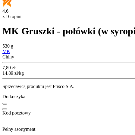
4.6
z 16 opinii
MK Gruszki - połówki (w syropi
530 g
MK
Chiny
Cena
7,89
zł
14,89
zł
/kg
Sprzedawcą produktu jest Frisco S.A.
Do koszyka
Kod pocztowy
Pełny asortyment