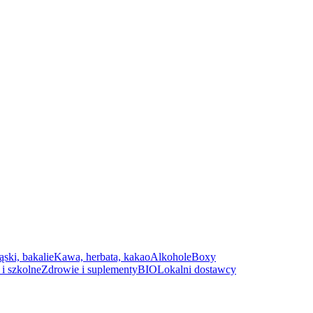
ąski, bakalie
Kawa, herbata, kakao
Alkohole
Boxy
i szkolne
Zdrowie i suplementy
BIO
Lokalni dostawcy