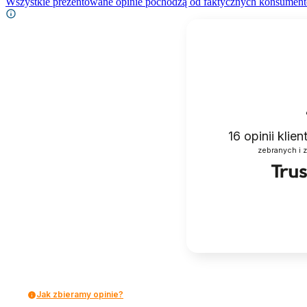
Wszystkie prezentowane opinie pochodzą od faktycznych konsument
16
opinii klie
zebranych i 
Jak zbieramy opinie?