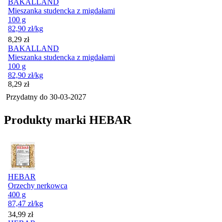
BAKALLAND
Mieszanka studencka z migdałami
100 g
82,90
zł
/kg
Cena
8,29
zł
BAKALLAND
Mieszanka studencka z migdałami
100 g
82,90
zł
/kg
Cena
8,29
zł
Przydatny do
30-03-2027
Produkty marki HEBAR
HEBAR
Orzechy nerkowca
400 g
87,47
zł
/kg
Cena
34,99
zł