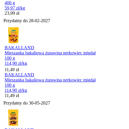
400 g
59,97
zł
/kg
Cena
23,99
zł
Przydatny do
28-02-2027
BAKALLAND
Mieszanka bakaliowa żurawina nerkowiec migdał
100 g
114,90
zł
/kg
Cena
11,49
zł
BAKALLAND
Mieszanka bakaliowa żurawina nerkowiec migdał
100 g
114,90
zł
/kg
Cena
11,49
zł
Przydatny do
30-05-2027