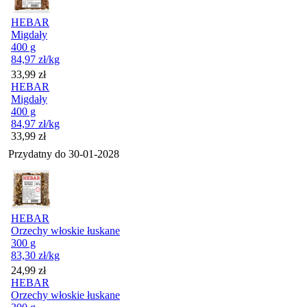
HEBAR
Migdały
400 g
84,97
zł
/kg
Cena
33,99
zł
HEBAR
Migdały
400 g
84,97
zł
/kg
Cena
33,99
zł
Przydatny do
30-01-2028
HEBAR
Orzechy włoskie łuskane
300 g
83,30
zł
/kg
Cena
24,99
zł
HEBAR
Orzechy włoskie łuskane