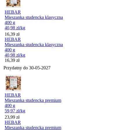
HEBAR
Mieszanka studencka klasyczna
400 g
40,98
zł
/kg
Cena
16,39
zł
HEBAR
Mieszanka studencka klasyczna
400 g
40,98
zł
/kg
Cena
16,39
zł
Przydatny do
30-05-2027
HEBAR
Mieszanka studencka premium
400 g
59,97
zł
/kg
Cena
23,99
zł
HEBAR
Mieszanka studencka premium