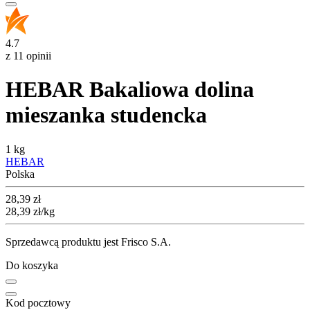
4.7
z 11 opinii
HEBAR Bakaliowa dolina
mieszanka studencka
1 kg
HEBAR
Polska
Cena
28,39
zł
28,39
zł
/kg
Sprzedawcą produktu jest Frisco S.A.
Do koszyka
Kod pocztowy