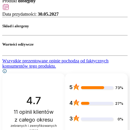
Produkt
dostępny
Data przydatności:
30.05.2027
Skład i alergeny
Wartości odżywcze
Wszystkie prezentowane opinie pochodzą od faktycznych
konsumentów tego produktu.
5
73%
4.7
4
27%
11
opinii klientów
3
z całego okresu
0%
zebranych i zweryfikowanych