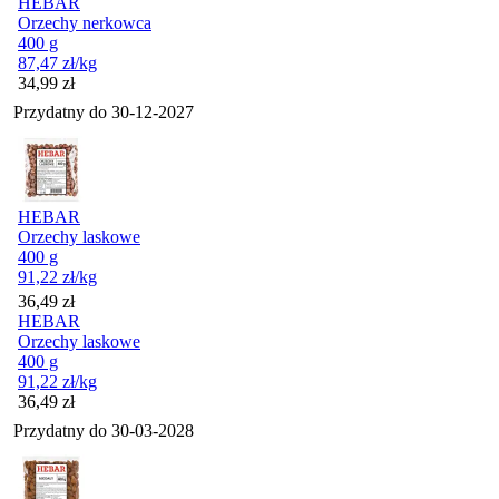
HEBAR
Orzechy nerkowca
400 g
87,47
zł
/kg
Cena
34,99
zł
Przydatny do
30-12-2027
HEBAR
Orzechy laskowe
400 g
91,22
zł
/kg
Cena
36,49
zł
HEBAR
Orzechy laskowe
400 g
91,22
zł
/kg
Cena
36,49
zł
Przydatny do
30-03-2028