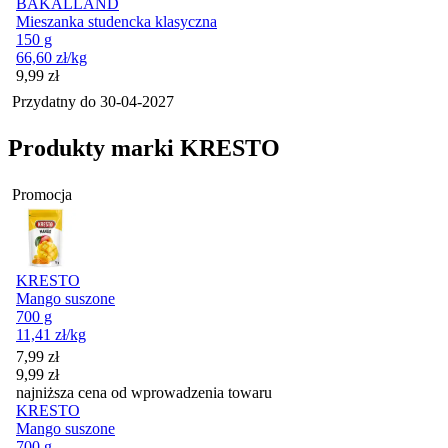
BAKALLAND
Mieszanka studencka klasyczna
150 g
66,60
zł
/kg
Cena
9,99
zł
Przydatny do
30-04-2027
Produkty marki KRESTO
Promocja
KRESTO
Mango suszone
700 g
11,41
zł
/kg
Cena promocyjna
7,99
zł
9,99
zł
najniższa cena od wprowadzenia towaru
KRESTO
Mango suszone
700 g