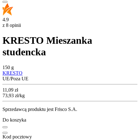
4.9
z 8 opinii
KRESTO Mieszanka
studencka
150 g
KRESTO
UE/Poza UE
Cena
11,09
zł
73,93
zł
/kg
Sprzedawcą produktu jest Frisco S.A.
Do koszyka
Kod pocztowy