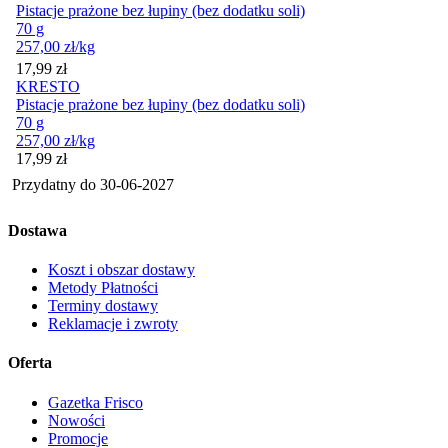
Pistacje prażone bez łupiny (bez dodatku soli)
70 g
257,00
zł
/kg
Cena
17,99
zł
KRESTO
Pistacje prażone bez łupiny (bez dodatku soli)
70 g
257,00
zł
/kg
Cena
17,99
zł
Przydatny do
30-06-2027
Dostawa
Koszt i obszar dostawy
Metody Płatności
Terminy dostawy
Reklamacje i zwroty
Oferta
Gazetka Frisco
Nowości
Promocje