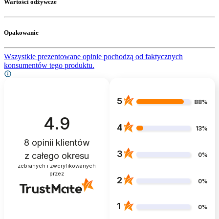
Wartości odżywcze
Opakowanie
Wszystkie prezentowane opinie pochodzą od faktycznych
konsumentów tego produktu.
5
88%
4.9
4
13%
8
opinii klientów
3
z całego okresu
0%
zebranych i zweryfikowanych
przez
2
0%
1
0%