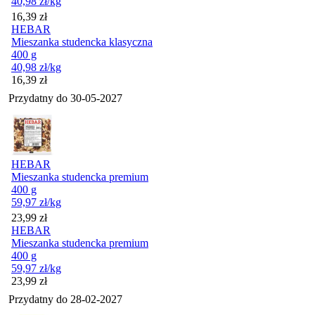
40,98
zł
/kg
Cena
16,39
zł
HEBAR
Mieszanka studencka klasyczna
400 g
40,98
zł
/kg
Cena
16,39
zł
Przydatny do
30-05-2027
HEBAR
Mieszanka studencka premium
400 g
59,97
zł
/kg
Cena
23,99
zł
HEBAR
Mieszanka studencka premium
400 g
59,97
zł
/kg
Cena
23,99
zł
Przydatny do
28-02-2027