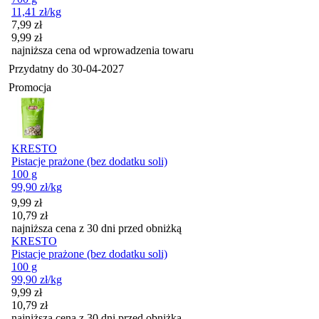
11,41
zł
/kg
Cena promocyjna
7,99
zł
9,99
zł
najniższa cena od wprowadzenia towaru
Przydatny do
30-04-2027
Promocja
KRESTO
Pistacje prażone (bez dodatku soli)
100 g
99,90
zł
/kg
Cena promocyjna
9,99
zł
10,79
zł
najniższa cena z 30 dni przed obniżką
KRESTO
Pistacje prażone (bez dodatku soli)
100 g
99,90
zł
/kg
Cena promocyjna
9,99
zł
10,79
zł
najniższa cena z 30 dni przed obniżką