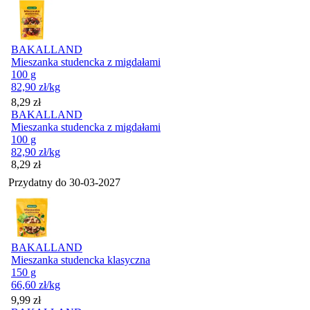
BAKALLAND
Mieszanka studencka z migdałami
100 g
82,90
zł
/kg
Cena
8,29
zł
BAKALLAND
Mieszanka studencka z migdałami
100 g
82,90
zł
/kg
Cena
8,29
zł
Przydatny do
30-03-2027
BAKALLAND
Mieszanka studencka klasyczna
150 g
66,60
zł
/kg
Cena
9,99
zł