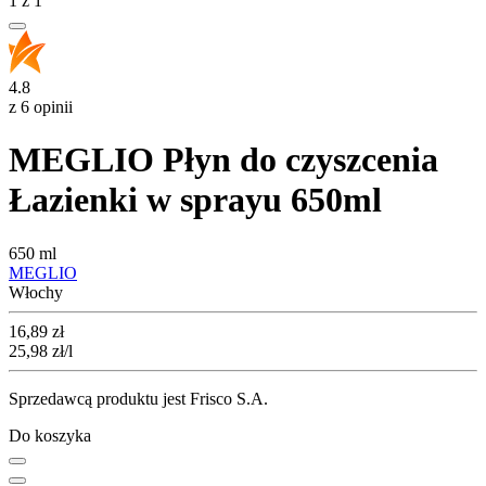
1
z
1
4.8
z 6 opinii
MEGLIO Płyn do czyszcenia
Łazienki w sprayu 650ml
650 ml
MEGLIO
Włochy
Cena
16,89
zł
25,98
zł
/l
Sprzedawcą produktu jest Frisco S.A.
Do koszyka