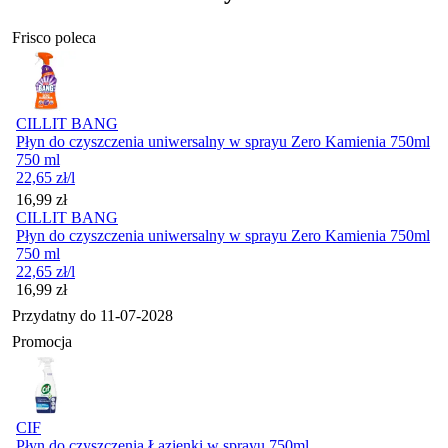
Frisco poleca
CILLIT BANG
Płyn do czyszczenia uniwersalny w sprayu Zero Kamienia 750ml
750 ml
22,65
zł
/l
Cena
16,99
zł
CILLIT BANG
Płyn do czyszczenia uniwersalny w sprayu Zero Kamienia 750ml
750 ml
22,65
zł
/l
Cena
16,99
zł
Przydatny do
11-07-2028
Promocja
CIF
Płyn do czyszczenia Łazienki w sprayu 750ml