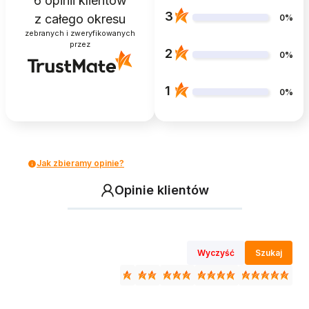
6
opinii klientów
3
z całego okresu
0%
zebranych i zweryfikowanych
przez
2
0%
1
0%
Jak zbieramy opinie?
Opinie klientów
Wyczyść
Szukaj