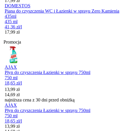
Cena
17,99
zł
DOMESTOS
Piana do czyszczenia WC i Łazienki w sprayu Zero Kamienia
435ml
435 ml
41,36
zł
/l
Cena
17,99
zł
Promocja
AJAX
Płyn do czyszczenia Łazienki w sprayu 750ml
750 ml
18,65
zł
/l
Cena promocyjna
13,99
zł
14,69
zł
najniższa cena z 30 dni przed obniżką
AJAX
Płyn do czyszczenia Łazienki w sprayu 750ml
750 ml
18,65
zł
/l
Cena promocyjna
13,99
zł