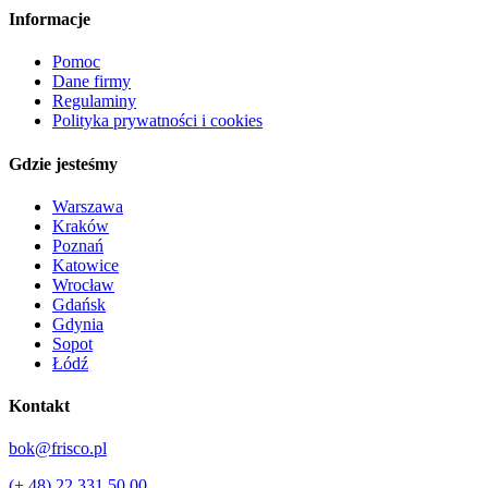
Informacje
Pomoc
Dane firmy
Regulaminy
Polityka prywatności i cookies
Gdzie jesteśmy
Warszawa
Kraków
Poznań
Katowice
Wrocław
Gdańsk
Gdynia
Sopot
Łódź
Kontakt
bok@frisco.pl
(+ 48) 22 331 50 00