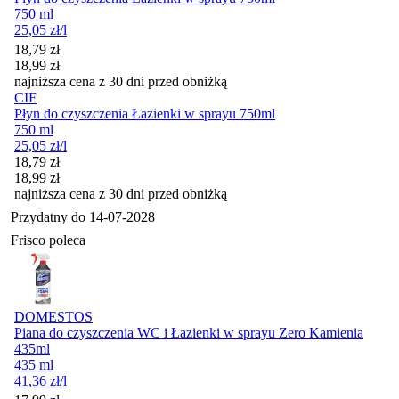
750 ml
25,05
zł
/l
Cena promocyjna
18,79
zł
18,99
zł
najniższa cena z 30 dni przed obniżką
CIF
Płyn do czyszczenia Łazienki w sprayu 750ml
750 ml
25,05
zł
/l
Cena promocyjna
18,79
zł
18,99
zł
najniższa cena z 30 dni przed obniżką
Przydatny do
14-07-2028
Frisco poleca
DOMESTOS
Piana do czyszczenia WC i Łazienki w sprayu Zero Kamienia
435ml
435 ml
41,36
zł
/l