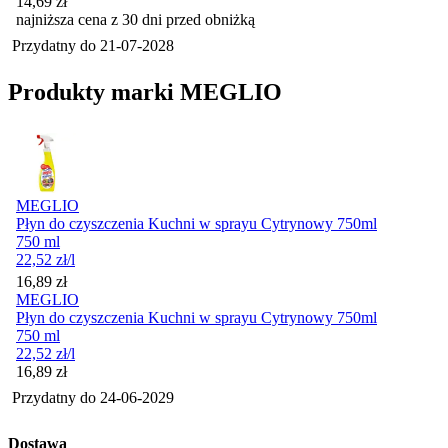
14,69
zł
najniższa cena z 30 dni przed obniżką
Przydatny do
21-07-2028
Produkty marki MEGLIO
MEGLIO
Płyn do czyszczenia Kuchni w sprayu Cytrynowy 750ml
750 ml
22,52
zł
/l
Cena
16,89
zł
MEGLIO
Płyn do czyszczenia Kuchni w sprayu Cytrynowy 750ml
750 ml
22,52
zł
/l
Cena
16,89
zł
Przydatny do
24-06-2029
Dostawa