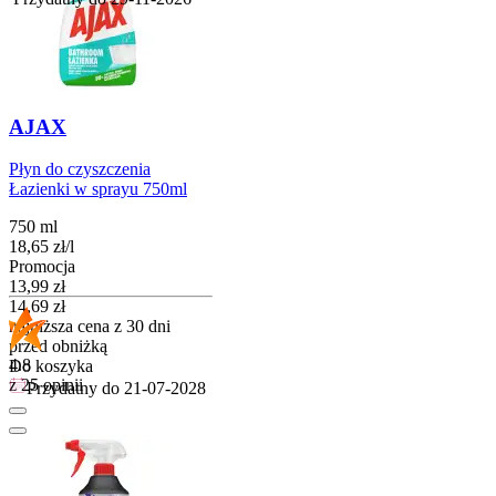
AJAX
Płyn do czyszczenia
Łazienki w sprayu 750ml
750 ml
18,65
zł
/
l
Promocja
Cena promocyjna
13,99
zł
14,69
zł
najniższa cena z 30 dni
przed obniżką
4.8
Do koszyka
z 25 opinii
Przydatny do
21-07-2028