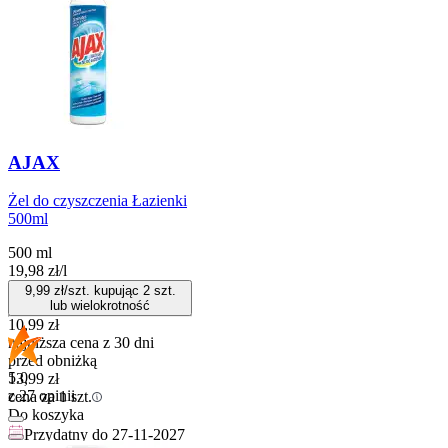
AJAX
Żel do czyszczenia Łazienki
500ml
500 ml
19,98
zł
/
l
9,99
zł/szt. kupując
2
szt.
lub wielokrotność
10,99
zł
najniższa cena z 30 dni
przed obniżką
5.0
13,99
zł
z 27 opinii
cena za 1 szt.
Do koszyka
Przydatny do
27-11-2027