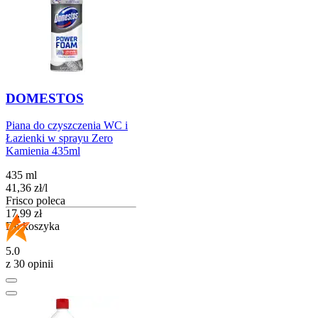
DOMESTOS
Piana do czyszczenia WC i
Łazienki w sprayu Zero
Kamienia 435ml
435 ml
41,36
zł
/
l
Frisco poleca
Cena
17,99
zł
Do koszyka
5.0
z 30 opinii