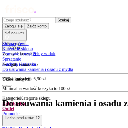
Czego szukasz?
Szukaj
Zaloguj się
Załóż konto
Kod pocztowy
Strona główna
Mój koszyk
0
,
00
zł
Kategorie sklepu
Wyczyść koszyk
Pełny widok
Domowe porządki
Sprzątanie
Kuchnia i łazienka
Szczegóły zamówienia
Do usuwania kamienia i osadu z mydła
Złóż zamówienie
5
,
90
zł
Układ kategorii:
Minimalna wartość koszyka to
100
zł
Kategorie
Kategorie sklepu
Do usuwania kamienia i osadu 
Rabatówka
Outlet
Promocje
Liczba produktów:
12
Nowości
Kupony