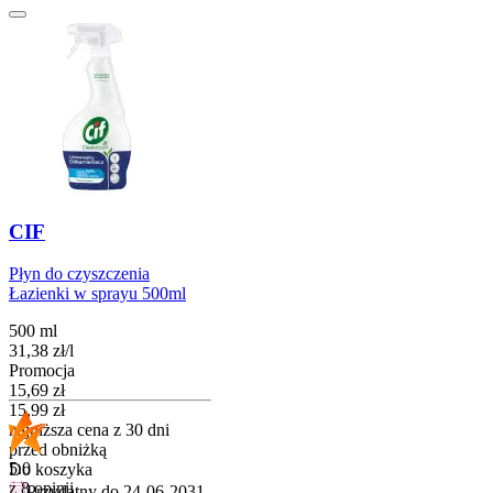
CIF
Płyn do czyszczenia
Łazienki w sprayu 500ml
500 ml
31,38
zł
/
l
Promocja
Cena promocyjna
15,69
zł
15,99
zł
najniższa cena z 30 dni
przed obniżką
5.0
Do koszyka
z 8 opinii
Przydatny do
24-06-2031