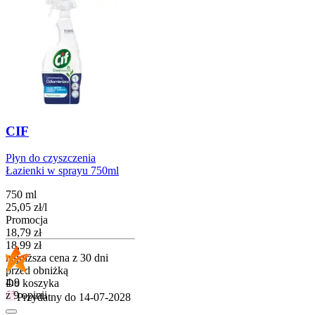
CIF
Płyn do czyszczenia
Łazienki w sprayu 750ml
750 ml
25,05
zł
/
l
Promocja
Cena promocyjna
18,79
zł
18,99
zł
najniższa cena z 30 dni
przed obniżką
4.9
Do koszyka
z 9 opinii
Przydatny do
14-07-2028