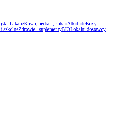
ąski, bakalie
Kawa, herbata, kakao
Alkohole
Boxy
i szkolne
Zdrowie i suplementy
BIO
Lokalni dostawcy