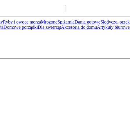
ny
Ryby i owoce morza
Mrożone
Spiżarnia
Dania gotowe
Słodycze, przek
ta
Domowe porządki
Dla zwierząt
Akcesoria do domu
Artykuły biurowe 