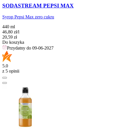
SODASTREAM PEPSI MAX
Syrop Pepsi Max zero cukru
440 ml
46,80
zł
/l
Cena
20,59
zł
Do koszyka
Przydatny do
09-06-2027
5.0
z 5 opinii