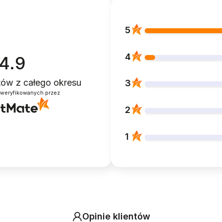
5
4
4.9
ntów
z całego okresu
3
zweryfikowanych przez
2
1
Opinie klientów