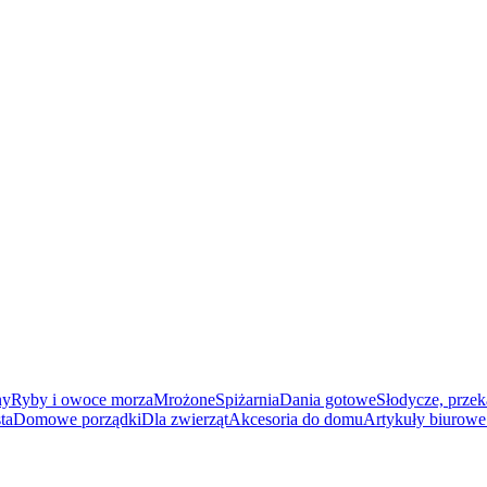
ny
Ryby i owoce morza
Mrożone
Spiżarnia
Dania gotowe
Słodycze, przek
ta
Domowe porządki
Dla zwierząt
Akcesoria do domu
Artykuły biurowe 