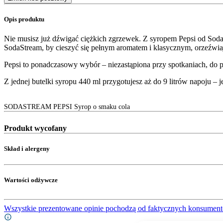
Opis produktu
Nie musisz już dźwigać ciężkich zgrzewek. Z syropem Pepsi od Soda
SodaStream, by cieszyć się pełnym aromatem i klasycznym, orzeźwi
Pepsi to ponadczasowy wybór – niezastąpiona przy spotkaniach, do p
Z jednej butelki syropu 440 ml przygotujesz aż do 9 litrów napoju – j
SODASTREAM PEPSI Syrop o smaku cola
Produkt wycofany
Skład i alergeny
Wartości odżywcze
Wszystkie prezentowane opinie pochodzą od faktycznych konsument