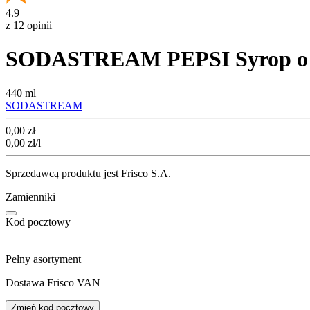
4.9
z 12 opinii
SODASTREAM PEPSI Syrop o 
440 ml
SODASTREAM
Cena
0,00
zł
0,00
zł
/l
Sprzedawcą produktu jest Frisco S.A.
Zamienniki
Kod pocztowy
Pełny asortyment
Dostawa Frisco VAN
Zmień kod pocztowy