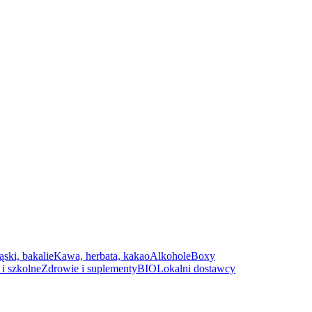
ąski, bakalie
Kawa, herbata, kakao
Alkohole
Boxy
i szkolne
Zdrowie i suplementy
BIO
Lokalni dostawcy