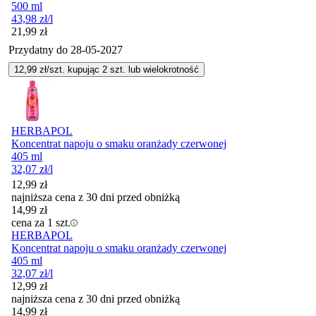
500 ml
43,98
zł
/l
Cena
21,99
zł
Przydatny do
28-05-2027
12,99
zł/szt. kupując
2
szt.
lub wielokrotność
HERBAPOL
Koncentrat napoju o smaku oranżady czerwonej
405 ml
32,07
zł
/l
12,99
zł
najniższa cena z 30 dni przed obniżką
14,99
zł
cena za 1 szt.
HERBAPOL
Koncentrat napoju o smaku oranżady czerwonej
405 ml
32,07
zł
/l
12,99
zł
najniższa cena z 30 dni przed obniżką
14,99
zł