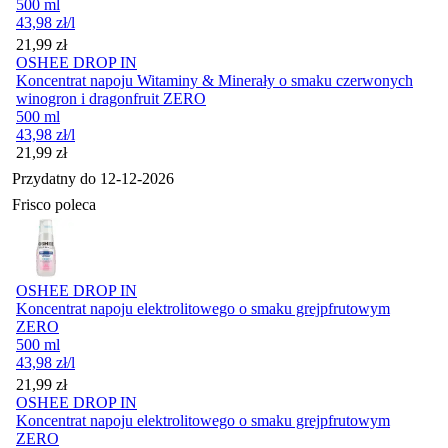
500 ml
43,98
zł
/l
Cena
21,99
zł
OSHEE DROP IN
Koncentrat napoju Witaminy & Minerały o smaku czerwonych
winogron i dragonfruit ZERO
500 ml
43,98
zł
/l
Cena
21,99
zł
Przydatny do
12-12-2026
Frisco poleca
OSHEE DROP IN
Koncentrat napoju elektrolitowego o smaku grejpfrutowym
ZERO
500 ml
43,98
zł
/l
Cena
21,99
zł
OSHEE DROP IN
Koncentrat napoju elektrolitowego o smaku grejpfrutowym
ZERO