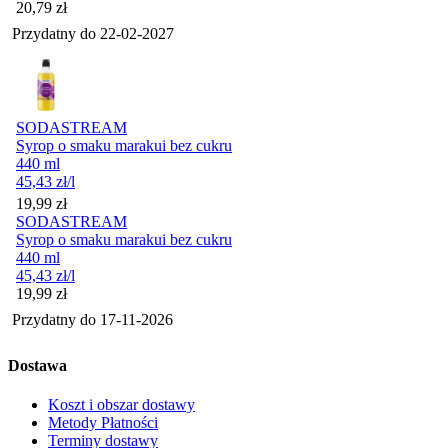
Cena
20,79
zł
Przydatny do
22-02-2027
SODASTREAM
Syrop o smaku marakui bez cukru
440 ml
45,43
zł
/l
Cena
19,99
zł
SODASTREAM
Syrop o smaku marakui bez cukru
440 ml
45,43
zł
/l
Cena
19,99
zł
Przydatny do
17-11-2026
Dostawa
Koszt i obszar dostawy
Metody Płatności
Terminy dostawy