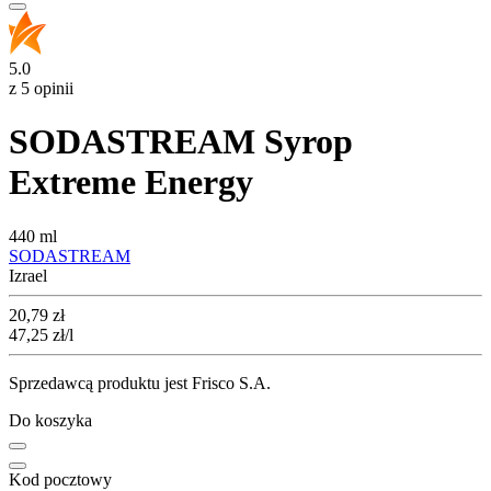
5.0
z 5 opinii
SODASTREAM Syrop
Extreme Energy
440 ml
SODASTREAM
Izrael
Cena
20,79
zł
47,25
zł
/l
Sprzedawcą produktu jest Frisco S.A.
Do koszyka
Kod pocztowy