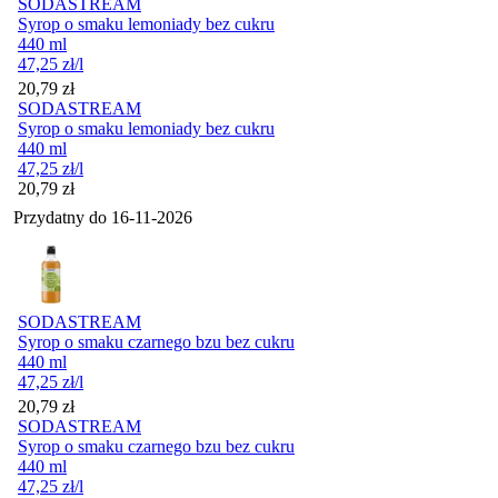
SODASTREAM
Syrop o smaku lemoniady bez cukru
440 ml
47,25
zł
/l
Cena
20,79
zł
SODASTREAM
Syrop o smaku lemoniady bez cukru
440 ml
47,25
zł
/l
Cena
20,79
zł
Przydatny do
16-11-2026
SODASTREAM
Syrop o smaku czarnego bzu bez cukru
440 ml
47,25
zł
/l
Cena
20,79
zł
SODASTREAM
Syrop o smaku czarnego bzu bez cukru
440 ml
47,25
zł
/l