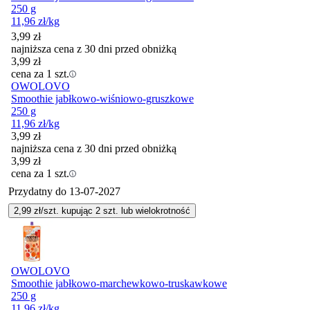
250 g
11,96
zł
/kg
3,99
zł
najniższa cena z 30 dni przed obniżką
3,99
zł
cena za 1 szt.
OWOLOVO
Smoothie jabłkowo-wiśniowo-gruszkowe
250 g
11,96
zł
/kg
3,99
zł
najniższa cena z 30 dni przed obniżką
3,99
zł
cena za 1 szt.
Przydatny do
13-07-2027
2,99
zł/szt. kupując
2
szt.
lub wielokrotność
OWOLOVO
Smoothie jabłkowo-marchewkowo-truskawkowe
250 g
11,96
zł
/kg