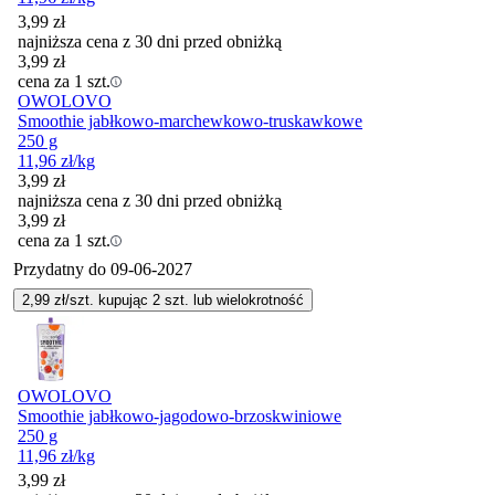
3,99
zł
najniższa cena z 30 dni przed obniżką
3,99
zł
cena za 1 szt.
OWOLOVO
Smoothie jabłkowo-marchewkowo-truskawkowe
250 g
11,96
zł
/kg
3,99
zł
najniższa cena z 30 dni przed obniżką
3,99
zł
cena za 1 szt.
Przydatny do
09-06-2027
2,99
zł/szt. kupując
2
szt.
lub wielokrotność
OWOLOVO
Smoothie jabłkowo-jagodowo-brzoskwiniowe
250 g
11,96
zł
/kg
3,99
zł