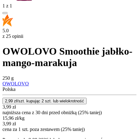
1
z
1
5.0
z 25 opinii
OWOLOVO Smoothie jabłko-
mango-marakuja
250 g
OWOLOVO
Polska
2,99
zł/szt. kupując
2
szt.
lub wielokrotność
3,99
zł
najniższa cena z 30 dni przed obniżką (25% taniej)
15,96
zł
/kg
3,99
zł
cena za 1 szt. poza zestawem (25% taniej)