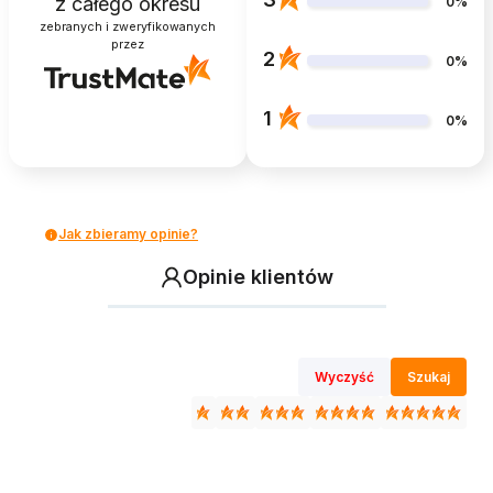
z całego okresu
0%
zebranych i zweryfikowanych
przez
2
0%
1
0%
Jak zbieramy opinie?
Opinie klientów
Wyczyść
Szukaj