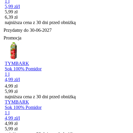
1 l
5,99
zł
/l
Cena promocyjna
5,99
zł
6,39
zł
najniższa cena z 30 dni przed obniżką
Przydatny do
30-06-2027
Promocja
TYMBARK
Sok 100% Pomidor
1 l
4,99
zł
/l
Cena promocyjna
4,99
zł
5,99
zł
najniższa cena z 30 dni przed obniżką
TYMBARK
Sok 100% Pomidor
1 l
4,99
zł
/l
Cena promocyjna
4,99
zł
5,99
zł