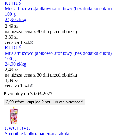
KUBUŚ
Mus arbuzowo-jabłkowo-aroniowy (bez dodatku cukru)
100 g
24,90
zł
/kg
2,49
zł
najniższa cena z 30 dni przed obniżką
3,39
zł
cena za 1 szt.
KUBUŚ
Mus arbuzowo-jabłkowo-aroniowy (bez dodatku cukru)
100 g
24,90
zł
/kg
2,49
zł
najniższa cena z 30 dni przed obniżką
3,39
zł
cena za 1 szt.
Przydatny do
30-03-2027
2,99
zł/szt. kupując
2
szt.
lub wielokrotność
OWOLOVO
Smoothie jabłko-mango-marakuja