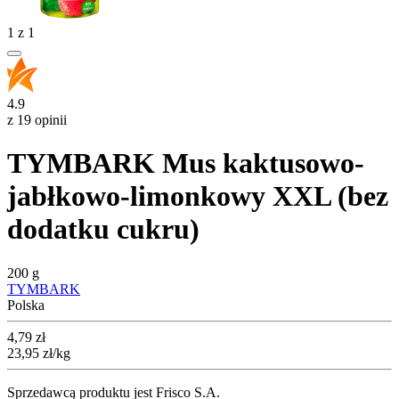
1
z
1
4.9
z 19 opinii
TYMBARK Mus kaktusowo-
jabłkowo-limonkowy XXL (bez
dodatku cukru)
200 g
TYMBARK
Polska
Cena
4,79
zł
23,95
zł
/kg
Sprzedawcą produktu jest Frisco S.A.