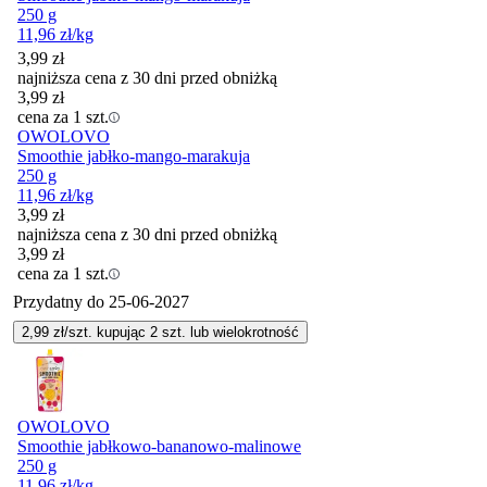
250 g
11,96
zł
/kg
3,99
zł
najniższa cena z 30 dni przed obniżką
3,99
zł
cena za 1 szt.
OWOLOVO
Smoothie jabłko-mango-marakuja
250 g
11,96
zł
/kg
3,99
zł
najniższa cena z 30 dni przed obniżką
3,99
zł
cena za 1 szt.
Przydatny do
25-06-2027
2,99
zł/szt. kupując
2
szt.
lub wielokrotność
OWOLOVO
Smoothie jabłkowo-bananowo-malinowe
250 g
11,96
zł
/kg