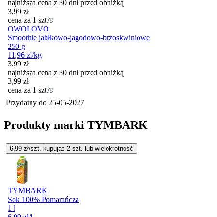
najniższa cena z 30 dni przed obniżką
3,99
zł
cena za 1 szt.
OWOLOVO
Smoothie jabłkowo-jagodowo-brzoskwiniowe
250 g
11,96
zł
/kg
3,99
zł
najniższa cena z 30 dni przed obniżką
3,99
zł
cena za 1 szt.
Przydatny do
25-05-2027
Produkty marki TYMBARK
6,99
zł/szt. kupując
2
szt.
lub wielokrotność
TYMBARK
Sok 100% Pomarańcza
1 l
6,99
zł
/l