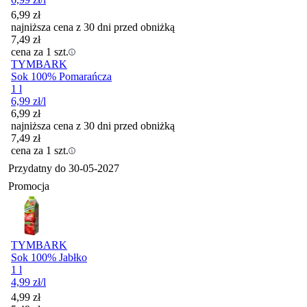
6,99
zł
najniższa cena z 30 dni przed obniżką
7,49
zł
cena za 1 szt.
TYMBARK
Sok 100% Pomarańcza
1 l
6,99
zł
/l
6,99
zł
najniższa cena z 30 dni przed obniżką
7,49
zł
cena za 1 szt.
Przydatny do
30-05-2027
Promocja
TYMBARK
Sok 100% Jabłko
1 l
4,99
zł
/l
Cena promocyjna
4,99
zł