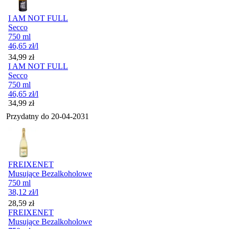
I AM NOT FULL
Secco
750 ml
46,65
zł
/l
Cena
34,99
zł
I AM NOT FULL
Secco
750 ml
46,65
zł
/l
Cena
34,99
zł
Przydatny do
20-04-2031
FREIXENET
Musujące Bezalkoholowe
750 ml
38,12
zł
/l
Cena
28,59
zł
FREIXENET
Musujące Bezalkoholowe