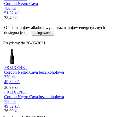
Cordon Negro Cava
750 ml
51,32
zł
/l
Cena
38,49
zł
Oferta napojów alkoholowych oraz napojów energetycznych
dostępna jest po
.
zalogowaniu
Przydatny do
30-05-2031
FREIXENET
Cordon Negro Cava bezalkoholowa
750 ml
49,32
zł
/l
Cena
36,99
zł
FREIXENET
Cordon Negro Cava bezalkoholowa
750 ml
49,32
zł
/l
Cena
36,99
zł