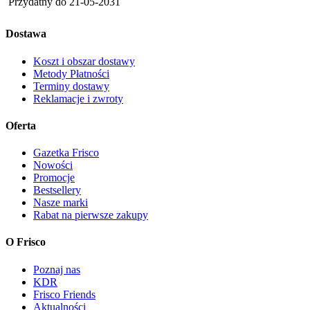
Przydatny do
21-05-2031
Dostawa
Koszt i obszar dostawy
Metody Płatności
Terminy dostawy
Reklamacje i zwroty
Oferta
Gazetka Frisco
Nowości
Promocje
Bestsellery
Nasze marki
Rabat na pierwsze zakupy
O Frisco
Poznaj nas
KDR
Frisco Friends
Aktualności