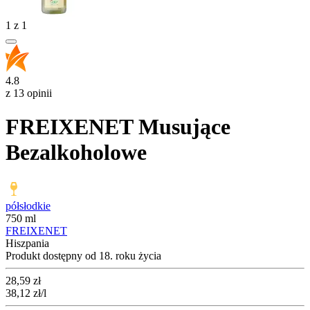
1
z
1
4.8
z 13 opinii
FREIXENET Musujące
Bezalkoholowe
półsłodkie
750 ml
FREIXENET
Hiszpania
Produkt dostępny od 18. roku życia
Cena
28,59
zł
38,12
zł
/l