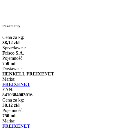
Parametry
Cena za kg:
38
,
12
zł
/
l
Sprzedawca:
Frisco S.A.
Pojemność:
750 ml
Dostawca:
HENKELL FREIXENET
Marka:
FREIXENET
EAN:
8410384003016
Cena za kg:
38
,
12
zł
/
l
Pojemność:
750 ml
Marka:
FREIXENET