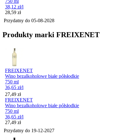
750 ml
38,12
zł
/l
Cena
28,59
zł
Przydatny do
05-08-2028
Produkty marki FREIXENET
FREIXENET
Wino bezalkoholowe białe półsłodkie
750 ml
36,65
zł
/l
Cena
27,49
zł
FREIXENET
Wino bezalkoholowe białe półsłodkie
750 ml
36,65
zł
/l
Cena
27,49
zł
Przydatny do
19-12-2027