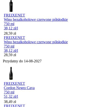
FREIXENET
Wino bezalkoholowe czerwone półsłodkie
750 ml
38,12
zł
/l
Cena
28,59
zł
FREIXENET
Wino bezalkoholowe czerwone półsłodkie
750 ml
38,12
zł
/l
Cena
28,59
zł
Przydatny do
14-08-2027
FREIXENET
Cordon Negro Cava
750 ml
51,32
zł
/l
Cena
38,49
zł
FREIXENET