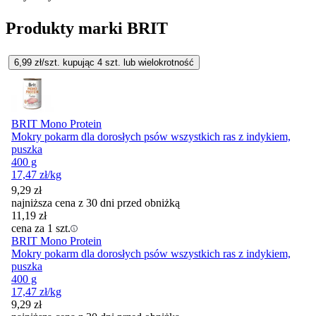
Produkty marki BRIT
6,99
zł/szt. kupując
4
szt.
lub wielokrotność
BRIT Mono Protein
Mokry pokarm dla dorosłych psów wszystkich ras z indykiem,
puszka
400 g
17,47
zł
/kg
9,29
zł
najniższa cena z 30 dni przed obniżką
11,19
zł
cena za 1 szt.
BRIT Mono Protein
Mokry pokarm dla dorosłych psów wszystkich ras z indykiem,
puszka
400 g
17,47
zł
/kg
9,29
zł