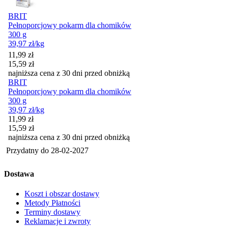
BRIT
Pełnoporcjowy pokarm dla chomików
300 g
39,97
zł
/kg
Cena promocyjna
11,99
zł
15,59
zł
najniższa cena z 30 dni przed obniżką
BRIT
Pełnoporcjowy pokarm dla chomików
300 g
39,97
zł
/kg
Cena promocyjna
11,99
zł
15,59
zł
najniższa cena z 30 dni przed obniżką
Przydatny do
28-02-2027
Dostawa
Koszt i obszar dostawy
Metody Płatności
Terminy dostawy
Reklamacje i zwroty