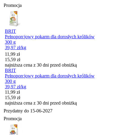
Promocja
BRIT
Pełnoporcjowy pokarm dla dorosłych królików
300 g
39,97
zł
/kg
Cena promocyjna
11,99
zł
15,59
zł
najniższa cena z 30 dni przed obniżką
BRIT
Pełnoporcjowy pokarm dla dorosłych królików
300 g
39,97
zł
/kg
Cena promocyjna
11,99
zł
15,59
zł
najniższa cena z 30 dni przed obniżką
Przydatny do
15-06-2027
Promocja