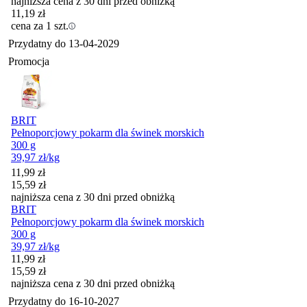
najniższa cena z 30 dni przed obniżką
11,19
zł
cena za 1 szt.
Przydatny do
13-04-2029
Promocja
BRIT
Pełnoporcjowy pokarm dla świnek morskich
300 g
39,97
zł
/kg
Cena promocyjna
11,99
zł
15,59
zł
najniższa cena z 30 dni przed obniżką
BRIT
Pełnoporcjowy pokarm dla świnek morskich
300 g
39,97
zł
/kg
Cena promocyjna
11,99
zł
15,59
zł
najniższa cena z 30 dni przed obniżką
Przydatny do
16-10-2027