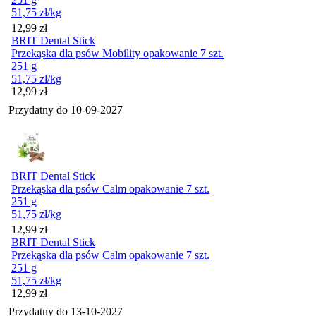
51,75
zł
/kg
Cena
12,99
zł
BRIT Dental Stick
Przekąska dla psów Mobility opakowanie 7 szt.
251 g
51,75
zł
/kg
Cena
12,99
zł
Przydatny do
10-09-2027
BRIT Dental Stick
Przekąska dla psów Calm opakowanie 7 szt.
251 g
51,75
zł
/kg
Cena
12,99
zł
BRIT Dental Stick
Przekąska dla psów Calm opakowanie 7 szt.
251 g
51,75
zł
/kg
Cena
12,99
zł
Przydatny do
13-10-2027