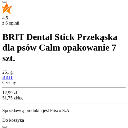
4.5
z 6 opinii
BRIT Dental Stick Przekąska
dla psów Calm opakowanie 7
szt.
251 g
BRIT
Czechy
Cena
12,99
zł
51,75
zł
/kg
Sprzedawcą produktu jest Frisco S.A.
Do koszyka