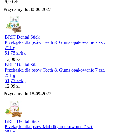
Cena
9,99
zł
Przydatny do
30-06-2027
BRIT Dental Stick
Przekąska dla psów Teeth & Gums opakowanie 7 szt.
251 g
51,75
zł
/kg
Cena
12,99
zł
BRIT Dental Stick
Przekąska dla psów Teeth & Gums opakowanie 7 szt.
251 g
51,75
zł
/kg
Cena
12,99
zł
Przydatny do
18-09-2027
BRIT Dental Stick
Przekąska dla psów Mobility opakowanie 7 szt.
251 g