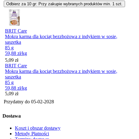
Odbierz za 10 gr: Przy zakupie wybranych produktów min. 1 szt.
BRIT Care
Mokra karma dla kociąt bezzbożowa z indykiem w sosie,
saszetka
85 g
59,88
zł
/kg
Cena
5,09
zł
BRIT Care
Mokra karma dla kociąt bezzbożowa z indykiem w sosie,
saszetka
85 g
59,88
zł
/kg
Cena
5,09
zł
Przydatny do
05-02-2028
Dostawa
Koszt i obszar dostawy
Metody Płatności