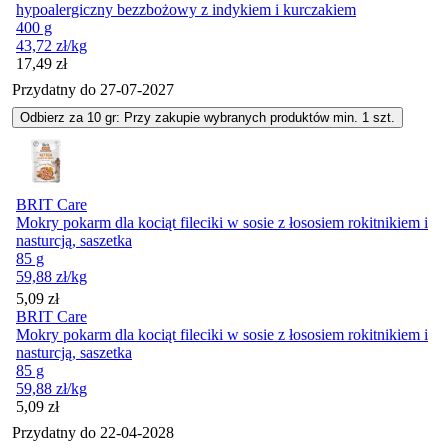
hypoalergiczny bezzbożowy z indykiem i kurczakiem
400 g
43,72
zł
/kg
Cena
17,49
zł
Przydatny do
27-07-2027
Odbierz za 10 gr: Przy zakupie wybranych produktów min. 1 szt.
BRIT Care
Mokry pokarm dla kociąt fileciki w sosie z łososiem rokitnikiem i
nasturcją, saszetka
85 g
59,88
zł
/kg
Cena
5,09
zł
BRIT Care
Mokry pokarm dla kociąt fileciki w sosie z łososiem rokitnikiem i
nasturcją, saszetka
85 g
59,88
zł
/kg
Cena
5,09
zł
Przydatny do
22-04-2028