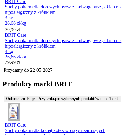
BRIT Care
Suchy pokarm dla dorosłych psów z nadwagą wszystkich ras,
hipoalergiczny z królikiem
3 kg
26,66
zł
/kg
Cena
79,99
zł
BRIT Care
Suchy pokarm dla dorosłych psów z nadwagą wszystkich ras,
hipoalergiczny z królikiem
3 kg
26,66
zł
/kg
Cena
79,99
zł
Przydatny do
22-05-2027
Produkty marki BRIT
Odbierz za 10 gr: Przy zakupie wybranych produktów min. 1 szt.
BRIT Care
Suchy pokarm dla kociąt kotek w ciąży i karmiących