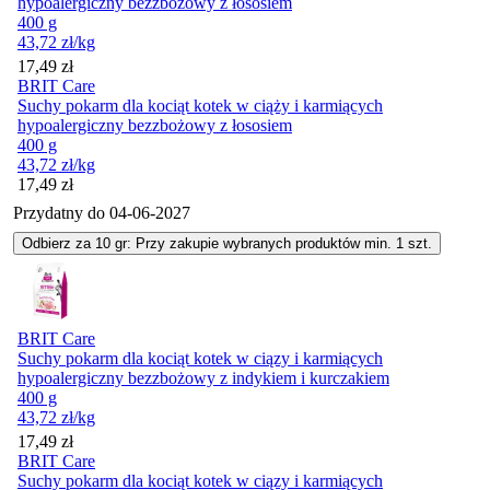
hypoalergiczny bezzbożowy z łososiem
400 g
43,72
zł
/kg
Cena
17,49
zł
BRIT Care
Suchy pokarm dla kociąt kotek w ciąży i karmiących
hypoalergiczny bezzbożowy z łososiem
400 g
43,72
zł
/kg
Cena
17,49
zł
Przydatny do
04-06-2027
Odbierz za 10 gr: Przy zakupie wybranych produktów min. 1 szt.
BRIT Care
Suchy pokarm dla kociąt kotek w ciązy i karmiących
hypoalergiczny bezzbożowy z indykiem i kurczakiem
400 g
43,72
zł
/kg
Cena
17,49
zł
BRIT Care
Suchy pokarm dla kociąt kotek w ciązy i karmiących