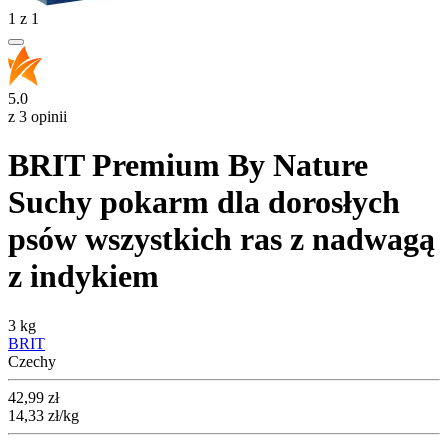
1
z
1
5.0
z 3 opinii
BRIT Premium By Nature
Suchy pokarm dla dorosłych
psów wszystkich ras z nadwagą
z indykiem
3 kg
BRIT
Czechy
Cena
42,99
zł
14,33
zł
/kg