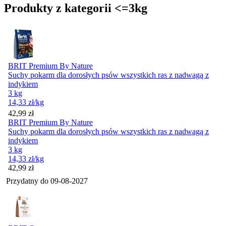
Produkty z kategorii <=3kg
BRIT Premium By Nature
Suchy pokarm dla dorosłych psów wszystkich ras z nadwagą z
indykiem
3 kg
14,33
zł
/kg
Cena
42,99
zł
BRIT Premium By Nature
Suchy pokarm dla dorosłych psów wszystkich ras z nadwagą z
indykiem
3 kg
14,33
zł
/kg
Cena
42,99
zł
Przydatny do
09-08-2027