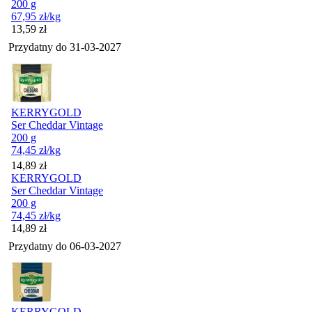
200 g
67,95
zł
/kg
Cena
13,59
zł
Przydatny do
31-03-2027
KERRYGOLD
Ser Cheddar Vintage
200 g
74,45
zł
/kg
Cena
14,89
zł
KERRYGOLD
Ser Cheddar Vintage
200 g
74,45
zł
/kg
Cena
14,89
zł
Przydatny do
06-03-2027
KERRYGOLD