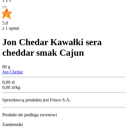
1
z
1
5.0
z 1 opinii
Jon Chedar Kawałki sera
cheddar smak Cajun
80 g
Jon Chedar
Cena
0,00
zł
0,00
zł
/kg
Sprzedawcą produktu jest Frisco S.A.
Produkt nie podlega zwrotowi
Zamienniki