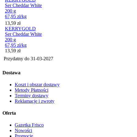
Ser Cheddar White
200 g
67,95
zł
/kg
Cena
13,59
zł
KERRYGOLD
Ser Cheddar White
200 g
67,95
zł
/kg
Cena
13,59
zł
Przydatny do
31-03-2027
Dostawa
Koszt i obszar dostawy
Metody Płatności
Terminy dostawy
Reklamacje i zwroty
Oferta
Gazetka Frisco
Nowości
Promocje