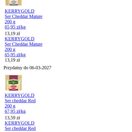
KERRYGOLD
Ser Cheddar Mature
200 g
65,95
zł
/kg
Cena
13,19
zł
KERRYGOLD
Ser Cheddar Mature
200 g
65,95
zł
/kg
Cena
13,19
zł
Przydatny do
06-03-2027
KERRYGOLD
Ser cheddar Red
200 g
67,95
zł
/kg
Cena
13,59
zł
KERRYGOLD
Ser cheddar Red