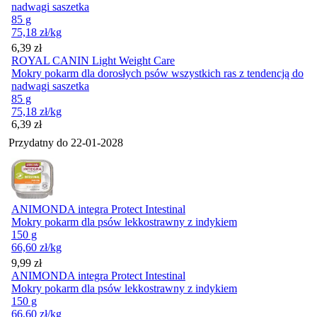
nadwagi saszetka
85 g
75,18
zł
/kg
Cena
6,39
zł
ROYAL CANIN Light Weight Care
Mokry pokarm dla dorosłych psów wszystkich ras z tendencją do
nadwagi saszetka
85 g
75,18
zł
/kg
Cena
6,39
zł
Przydatny do
22-01-2028
ANIMONDA integra Protect Intestinal
Mokry pokarm dla psów lekkostrawny z indykiem
150 g
66,60
zł
/kg
Cena
9,99
zł
ANIMONDA integra Protect Intestinal
Mokry pokarm dla psów lekkostrawny z indykiem
150 g
66,60
zł
/kg