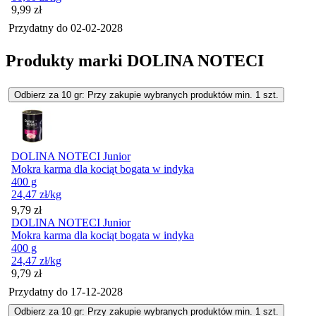
Cena
9,99
zł
Przydatny do
02-02-2028
Produkty marki DOLINA NOTECI
Odbierz za 10 gr: Przy zakupie wybranych produktów min. 1 szt.
DOLINA NOTECI Junior
Mokra karma dla kociąt bogata w indyka
400 g
24,47
zł
/kg
Cena
9,79
zł
DOLINA NOTECI Junior
Mokra karma dla kociąt bogata w indyka
400 g
24,47
zł
/kg
Cena
9,79
zł
Przydatny do
17-12-2028
Odbierz za 10 gr: Przy zakupie wybranych produktów min. 1 szt.