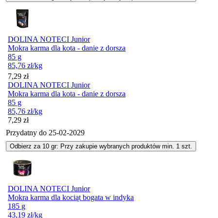
DOLINA NOTECI Junior
Mokra karma dla kota - danie z dorsza
85 g
85,76
zł
/kg
Cena
7,29
zł
DOLINA NOTECI Junior
Mokra karma dla kota - danie z dorsza
85 g
85,76
zł
/kg
Cena
7,29
zł
Przydatny do
25-02-2029
Odbierz za 10 gr: Przy zakupie wybranych produktów min. 1 szt.
DOLINA NOTECI Junior
Mokra karma dla kociąt bogata w indyka
185 g
43,19
zł
/kg