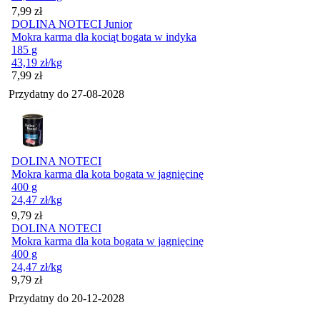
Cena
7,99
zł
DOLINA NOTECI Junior
Mokra karma dla kociąt bogata w indyka
185 g
43,19
zł
/kg
Cena
7,99
zł
Przydatny do
27-08-2028
DOLINA NOTECI
Mokra karma dla kota bogata w jagnięcinę
400 g
24,47
zł
/kg
Cena
9,79
zł
DOLINA NOTECI
Mokra karma dla kota bogata w jagnięcinę
400 g
24,47
zł
/kg
Cena
9,79
zł
Przydatny do
20-12-2028