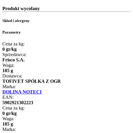
Produkt wycofany
Skład i alergeny
Parametry
Cena za kg:
0
gr
/
kg
Sprzedawca:
Frisco S.A.
Waga:
185 g
Dostawca:
TOFIVET SPÓŁKA Z OGR
Marka:
DOLINA NOTECI
EAN:
5902921302223
Cena za kg:
0
gr
/
kg
Waga:
185 g
Marka: