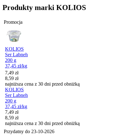
Produkty marki KOLIOS
Promocja
KOLIOS
Ser Labneh
200 g
37,45
zł
/kg
Cena promocyjna
7,49
zł
8,59
zł
najniższa cena z 30 dni przed obniżką
KOLIOS
Ser Labneh
200 g
37,45
zł
/kg
Cena promocyjna
7,49
zł
8,59
zł
najniższa cena z 30 dni przed obniżką
Przydatny do
23-10-2026