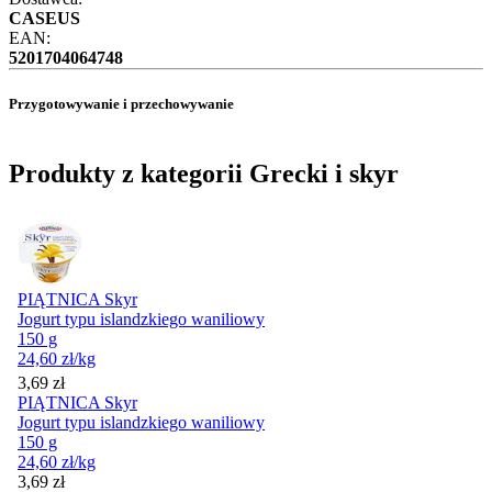
CASEUS
EAN:
5201704064748
Przygotowywanie i przechowywanie
Produkty z kategorii Grecki i skyr
PIĄTNICA Skyr
Jogurt typu islandzkiego waniliowy
150 g
24,60
zł
/kg
Cena
3,69
zł
PIĄTNICA Skyr
Jogurt typu islandzkiego waniliowy
150 g
24,60
zł
/kg
Cena
3,69
zł