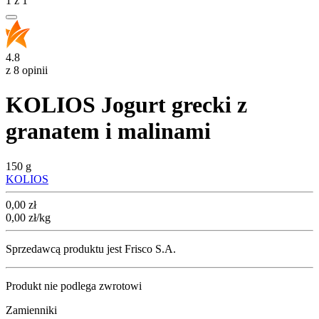
1
z
1
4.8
z 8 opinii
KOLIOS Jogurt grecki z
granatem i malinami
150 g
KOLIOS
Cena
0,00
zł
0,00
zł
/kg
Sprzedawcą produktu jest Frisco S.A.
Produkt nie podlega zwrotowi
Zamienniki