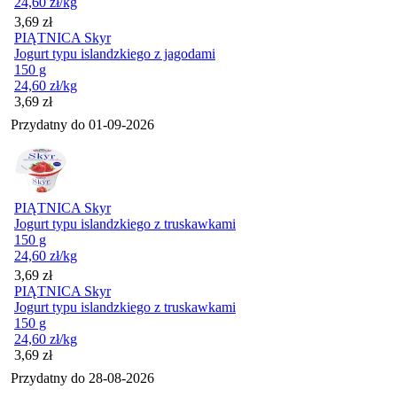
24,60
zł
/kg
Cena
3,69
zł
PIĄTNICA Skyr
Jogurt typu islandzkiego z jagodami
150 g
24,60
zł
/kg
Cena
3,69
zł
Przydatny do
01-09-2026
PIĄTNICA Skyr
Jogurt typu islandzkiego z truskawkami
150 g
24,60
zł
/kg
Cena
3,69
zł
PIĄTNICA Skyr
Jogurt typu islandzkiego z truskawkami
150 g
24,60
zł
/kg
Cena
3,69
zł
Przydatny do
28-08-2026