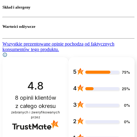
Skład i alergeny
Wartości odżywcze
Wszystkie prezentowane opinie pochodzą od faktycznych
konsumentów tego produktu.
5
75%
4.8
4
25%
8
opinii klientów
3
z całego okresu
0%
zebranych i zweryfikowanych
przez
2
0%