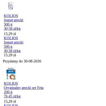
KOLIOS
Jogurt grecki
500 g
30,58
zł
/kg
Cena
15,29
zł
KOLIOS
Jogurt grecki
500 g
30,58
zł
/kg
Cena
15,29
zł
Przydatny do
30-08-2026
KOLIOS
Oryginalny grecki ser Feta
200 g
76,45
zł
/kg
Cena
15,29
zł
KOLIOS