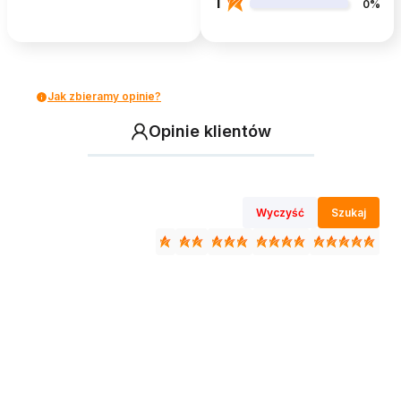
1
0%
Jak zbieramy opinie?
Opinie klientów
Wyczyść
Szukaj