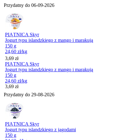
Przydatny do
06-09-2026
PIĄTNICA Skyr
Jogurt typu islandzkiego z mango i marakują
150 g
24,60
zł
/kg
Cena
3,69
zł
PIĄTNICA Skyr
Jogurt typu islandzkiego z mango i marakują
150 g
24,60
zł
/kg
Cena
3,69
zł
Przydatny do
29-08-2026
PIĄTNICA Skyr
Jogurt typu islandzkiego z jagodami
150 g