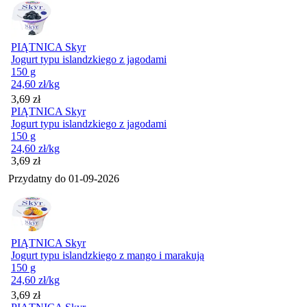
PIĄTNICA Skyr
Jogurt typu islandzkiego z jagodami
150 g
24,60
zł
/kg
Cena
3,69
zł
PIĄTNICA Skyr
Jogurt typu islandzkiego z jagodami
150 g
24,60
zł
/kg
Cena
3,69
zł
Przydatny do
01-09-2026
PIĄTNICA Skyr
Jogurt typu islandzkiego z mango i marakują
150 g
24,60
zł
/kg
Cena
3,69
zł