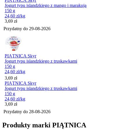
PIĄTNICA Skyr
Jogurt typu islandzkiego z mango i marakują
150 g
24,60
zł
/kg
Cena
3,69
zł
Przydatny do
29-08-2026
PIĄTNICA Skyr
Jogurt typu islandzkiego z truskawkami
150 g
24,60
zł
/kg
Cena
3,69
zł
PIĄTNICA Skyr
Jogurt typu islandzkiego z truskawkami
150 g
24,60
zł
/kg
Cena
3,69
zł
Przydatny do
28-08-2026
Produkty marki PIĄTNICA