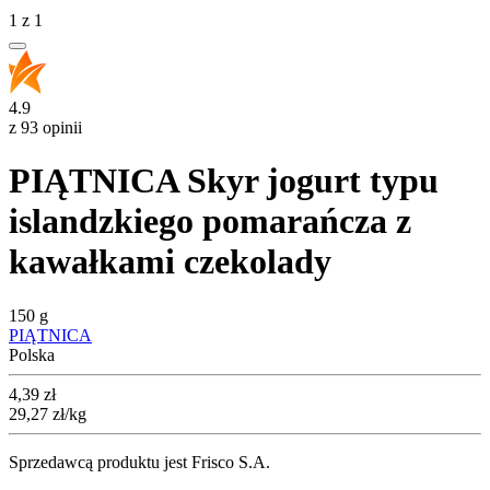
1
z
1
4.9
z 93 opinii
PIĄTNICA Skyr jogurt typu
islandzkiego pomarańcza z
kawałkami czekolady
150 g
PIĄTNICA
Polska
Cena
4,39
zł
29,27
zł
/kg
Sprzedawcą produktu jest Frisco S.A.