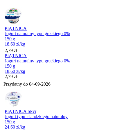
PIĄTNICA
Jogurt naturalny typu greckiego 0%
150 g
18,60
zł
/kg
Cena
2,79
zł
PIĄTNICA
Jogurt naturalny typu greckiego 0%
150 g
18,60
zł
/kg
Cena
2,79
zł
Przydatny do
04-09-2026
PIĄTNICA Skyr
Jogurt typu islandzkiego naturalny
150 g
24,60
zł
/kg