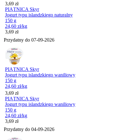
Cena
3,69
zł
PIĄTNICA Skyr
Jogurt typu islandzkiego naturalny
150 g
24,60
zł
/kg
Cena
3,69
zł
Przydatny do
07-09-2026
PIĄTNICA Skyr
Jogurt typu islandzkiego waniliowy
150 g
24,60
zł
/kg
Cena
3,69
zł
PIĄTNICA Skyr
Jogurt typu islandzkiego waniliowy
150 g
24,60
zł
/kg
Cena
3,69
zł
Przydatny do
04-09-2026