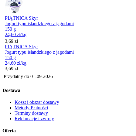
PIĄTNICA Skyr
Jogurt typu islandzkiego z jagodami
150 g
24,60
zł
/kg
Cena
3,69
zł
PIĄTNICA Skyr
Jogurt typu islandzkiego z jagodami
150 g
24,60
zł
/kg
Cena
3,69
zł
Przydatny do
01-09-2026
Dostawa
Koszt i obszar dostawy
Metody Płatności
Terminy dostawy
Reklamacje i zwroty
Oferta