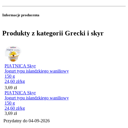
Informacje producenta
Produkty z kategorii Grecki i skyr
PIĄTNICA Skyr
Jogurt typu islandzkiego waniliowy
150 g
24,60
zł
/kg
Cena
3,69
zł
PIĄTNICA Skyr
Jogurt typu islandzkiego waniliowy
150 g
24,60
zł
/kg
Cena
3,69
zł
Przydatny do
04-09-2026