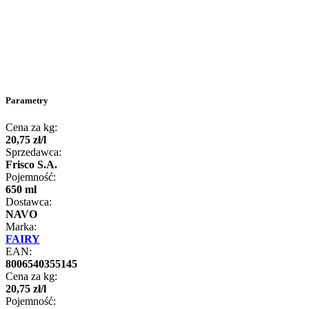
Parametry
Cena za kg:
20
,
75
zł
/
l
Sprzedawca:
Frisco S.A.
Pojemność:
650 ml
Dostawca:
NAVO
Marka:
FAIRY
EAN:
8006540355145
Cena za kg:
20
,
75
zł
/
l
Pojemność: