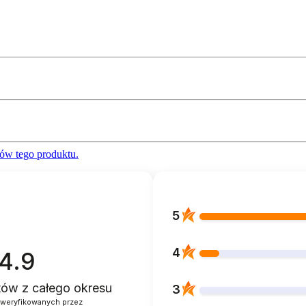
ów tego produktu.
5
4
4.9
ntów
z całego okresu
3
zweryfikowanych przez