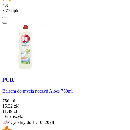
4.9
z 77 opinii
PUR
Balsam do mycia naczyń Aloes 750ml
750 ml
15,32
zł
/l
Cena
11,49
zł
Do koszyka
Przydatny do
15-07-2028