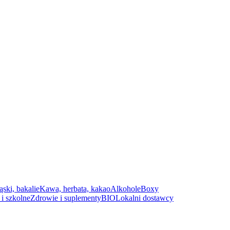
ąski, bakalie
Kawa, herbata, kakao
Alkohole
Boxy
i szkolne
Zdrowie i suplementy
BIO
Lokalni dostawcy