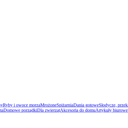
ny
Ryby i owoce morza
Mrożone
Spiżarnia
Dania gotowe
Słodycze, przek
ta
Domowe porządki
Dla zwierząt
Akcesoria do domu
Artykuły biurowe 