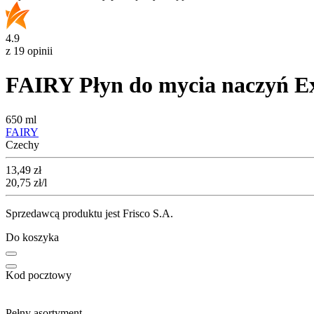
4.9
z 19 opinii
FAIRY Płyn do mycia naczyń E
650 ml
FAIRY
Czechy
Cena
13,49
zł
20,75
zł
/l
Sprzedawcą produktu jest Frisco S.A.
Do koszyka
Kod pocztowy
Pełny asortyment