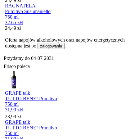
24,49
zł
RAGNATELA
Primitivo Susumaniello
750 ml
32,65
zł
/l
Cena
24,49
zł
Oferta napojów alkoholowych oraz napojów energetycznych
dostępna jest po
.
zalogowaniu
Przydatny do
04-07-2031
Frisco poleca
GRAPE talk
TUTTO BENE! Primitivo
750 ml
31,99
zł
/l
Cena
23,99
zł
GRAPE talk
TUTTO BENE! Primitivo
750 ml
31,99
zł
/l