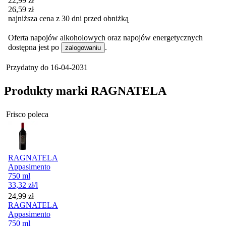
22,99
zł
26,59
zł
najniższa cena z 30 dni przed obniżką
Oferta napojów alkoholowych oraz napojów energetycznych
dostępna jest po
.
zalogowaniu
Przydatny do
16-04-2031
Produkty marki RAGNATELA
Frisco poleca
RAGNATELA
Appasimento
750 ml
33,32
zł
/l
Cena
24,99
zł
RAGNATELA
Appasimento
750 ml