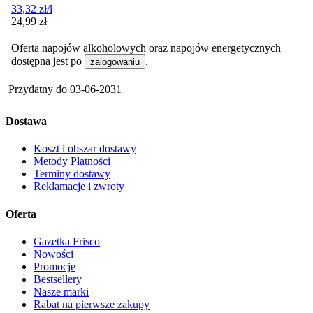
33,32
zł
/l
Cena
24,99
zł
Oferta napojów alkoholowych oraz napojów energetycznych
dostępna jest po
.
zalogowaniu
Przydatny do
03-06-2031
Dostawa
Koszt i obszar dostawy
Metody Płatności
Terminy dostawy
Reklamacje i zwroty
Oferta
Gazetka Frisco
Nowości
Promocje
Bestsellery
Nasze marki
Rabat na pierwsze zakupy