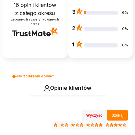
16
opinii klientów
3
z całego okresu
6%
zebranych i zweryfikowanych
przez
2
0%
1
0%
Jak zbieramy opinie?
Opinie klientów
Wyczyść
Szukaj