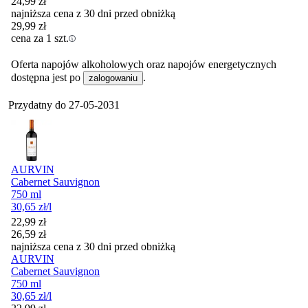
24,99
zł
najniższa cena z 30 dni przed obniżką
29,99
zł
cena za 1 szt.
Oferta napojów alkoholowych oraz napojów energetycznych
dostępna jest po
.
zalogowaniu
Przydatny do
27-05-2031
AURVIN
Cabernet Sauvignon
750 ml
30,65
zł
/l
Cena promocyjna
22,99
zł
26,59
zł
najniższa cena z 30 dni przed obniżką
AURVIN
Cabernet Sauvignon
750 ml
30,65
zł
/l
Cena promocyjna