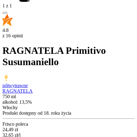
1
z
1
4.8
z 16 opinii
RAGNATELA Primitivo
Susumaniello
półwytrawne
RAGNATELA
750 ml
alkohol:
13,5%
Włochy
Produkt dostępny od 18. roku życia
Frisco poleca
Cena
24,49
zł
32,65
zł
/l