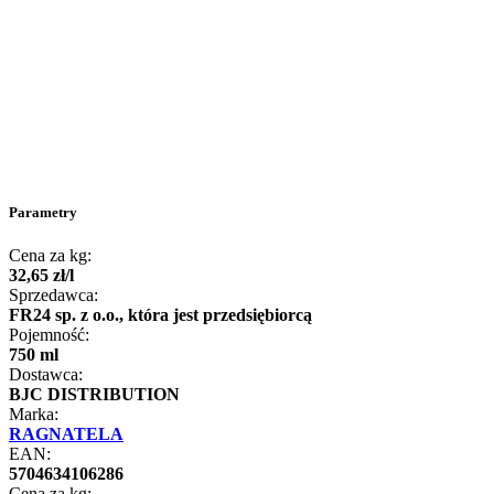
Parametry
Cena za kg:
32
,
65
zł
/
l
Sprzedawca:
FR24 sp. z o.o., która jest przedsiębiorcą
Pojemność:
750 ml
Dostawca:
BJC DISTRIBUTION
Marka:
RAGNATELA
EAN:
5704634106286
Cena za kg: