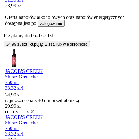
Cena
23,99
zł
Oferta napojów alkoholowych oraz napojów energetycznych
dostępna jest po
.
zalogowaniu
Przydatny do
05-07-2031
24,99
zł/szt. kupując
2
szt.
lub wielokrotność
JACOB'S CREEK
Shiraz Grenache
750 ml
33,32
zł
/l
24,99
zł
najniższa cena z 30 dni przed obniżką
29,99
zł
cena za 1 szt.
JACOB'S CREEK
Shiraz Grenache
750 ml
33,32
zł
/l