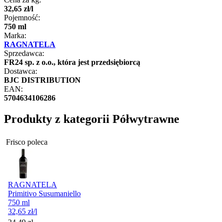
32
,
65
zł
/
l
Pojemność:
750 ml
Marka:
RAGNATELA
Sprzedawca:
FR24 sp. z o.o., która jest przedsiębiorcą
Dostawca:
BJC DISTRIBUTION
EAN:
5704634106286
Produkty z kategorii Półwytrawne
Frisco poleca
RAGNATELA
Primitivo Susumaniello
750 ml
32,65
zł
/l
Cena