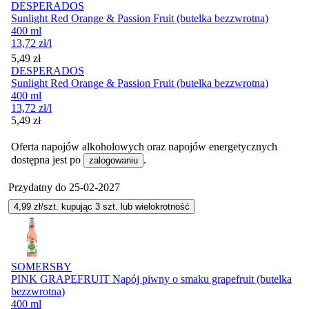
DESPERADOS
Sunlight Red Orange & Passion Fruit (butelka bezzwrotna)
400 ml
13,72
zł
/l
Cena
5,49
zł
DESPERADOS
Sunlight Red Orange & Passion Fruit (butelka bezzwrotna)
400 ml
13,72
zł
/l
Cena
5,49
zł
Oferta napojów alkoholowych oraz napojów energetycznych
dostępna jest po
.
zalogowaniu
Przydatny do
25-02-2027
4,99
zł/szt. kupując
3
szt.
lub wielokrotność
SOMERSBY
PINK GRAPEFRUIT Napój piwny o smaku grapefruit (butelka
bezzwrotna)
400 ml