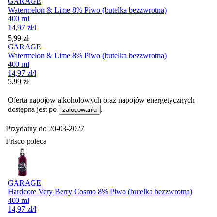
GARAGE
Watermelon & Lime 8% Piwo (butelka bezzwrotna)
400 ml
14,97
zł
/l
Cena
5,99
zł
GARAGE
Watermelon & Lime 8% Piwo (butelka bezzwrotna)
400 ml
14,97
zł
/l
Cena
5,99
zł
Oferta napojów alkoholowych oraz napojów energetycznych
dostępna jest po
.
zalogowaniu
Przydatny do
20-03-2027
Frisco poleca
GARAGE
Hardcore Very Berry Cosmo 8% Piwo (butelka bezzwrotna)
400 ml
14,97
zł
/l