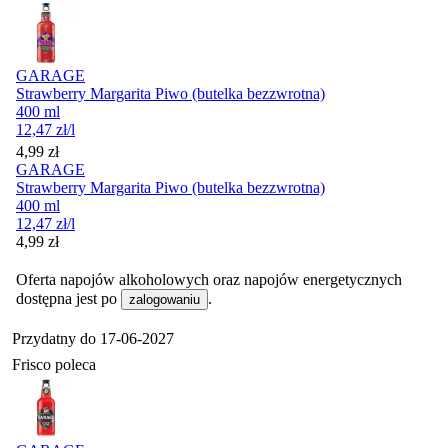
GARAGE
Strawberry Margarita Piwo (butelka bezzwrotna)
400 ml
12,47
zł
/l
Cena
4,99
zł
GARAGE
Strawberry Margarita Piwo (butelka bezzwrotna)
400 ml
12,47
zł
/l
Cena
4,99
zł
Oferta napojów alkoholowych oraz napojów energetycznych
dostępna jest po
.
zalogowaniu
Przydatny do
17-06-2027
Frisco poleca