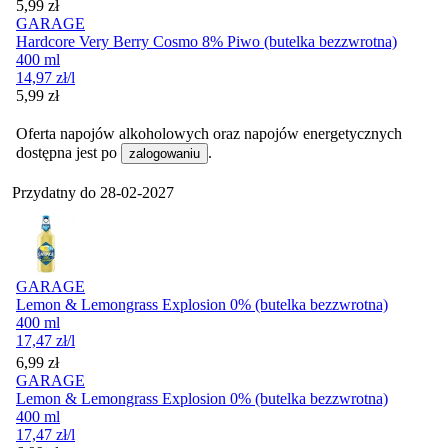
Cena
5,99
zł
GARAGE
Hardcore Very Berry Cosmo 8% Piwo (butelka bezzwrotna)
400 ml
14,97
zł
/l
Cena
5,99
zł
Oferta napojów alkoholowych oraz napojów energetycznych
dostępna jest po
.
zalogowaniu
Przydatny do
28-02-2027
GARAGE
Lemon & Lemongrass Explosion 0% (butelka bezzwrotna)
400 ml
17,47
zł
/l
Cena
6,99
zł
GARAGE
Lemon & Lemongrass Explosion 0% (butelka bezzwrotna)
400 ml
17,47
zł
/l