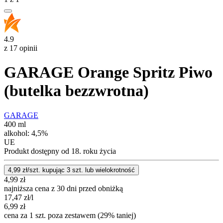
4.9
z 17 opinii
GARAGE Orange Spritz Piwo
(butelka bezzwrotna)
GARAGE
400 ml
alkohol:
4,5%
UE
Produkt dostępny od 18. roku życia
4,99
zł/szt. kupując
3
szt.
lub wielokrotność
4,99
zł
najniższa cena z 30 dni przed obniżką
17,47
zł
/l
6,99
zł
cena za 1 szt. poza zestawem (29% taniej)