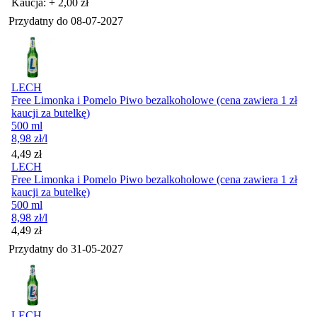
Kaucja: + 2,00 zł
Przydatny do
08-07-2027
LECH
Free Limonka i Pomelo Piwo bezalkoholowe (cena zawiera 1 zł
kaucji za butelkę)
500 ml
8,98
zł
/l
Cena
4,49
zł
LECH
Free Limonka i Pomelo Piwo bezalkoholowe (cena zawiera 1 zł
kaucji za butelkę)
500 ml
8,98
zł
/l
Cena
4,49
zł
Przydatny do
31-05-2027
LECH