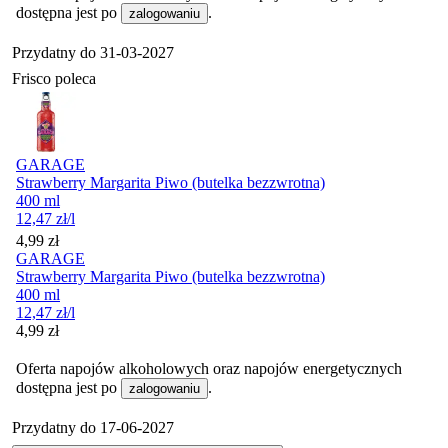
dostępna jest po
.
zalogowaniu
Przydatny do
31-03-2027
Frisco poleca
GARAGE
Strawberry Margarita Piwo (butelka bezzwrotna)
400 ml
12,47
zł
/l
Cena
4,99
zł
GARAGE
Strawberry Margarita Piwo (butelka bezzwrotna)
400 ml
12,47
zł
/l
Cena
4,99
zł
Oferta napojów alkoholowych oraz napojów energetycznych
dostępna jest po
.
zalogowaniu
Przydatny do
17-06-2027