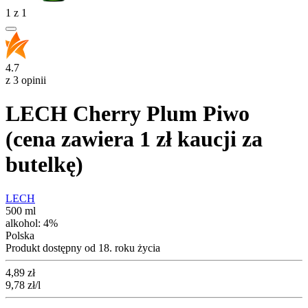
1
z
1
4.7
z 3 opinii
LECH Cherry Plum Piwo
(cena zawiera 1 zł kaucji za
butelkę)
LECH
500 ml
alkohol:
4%
Polska
Produkt dostępny od 18. roku życia
Cena
4,89
zł
9,78
zł
/l