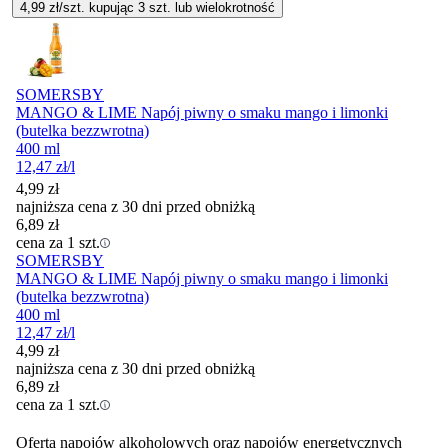
4,99
zł/szt. kupując
3
szt.
lub wielokrotność
SOMERSBY
MANGO & LIME Napój piwny o smaku mango i limonki
(butelka bezzwrotna)
400 ml
12,47
zł
/l
4,99
zł
najniższa cena z 30 dni przed obniżką
6,89
zł
cena za 1 szt.
SOMERSBY
MANGO & LIME Napój piwny o smaku mango i limonki
(butelka bezzwrotna)
400 ml
12,47
zł
/l
4,99
zł
najniższa cena z 30 dni przed obniżką
6,89
zł
cena za 1 szt.
Oferta napojów alkoholowych oraz napojów energetycznych