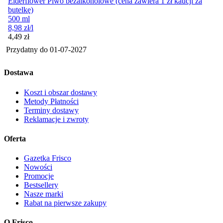
Elderflower Piwo bezalkoholowe (cena zawiera 1 zł kaucji za
butelkę)
500 ml
8,98
zł
/l
Cena
4,49
zł
Przydatny do
01-07-2027
Dostawa
Koszt i obszar dostawy
Metody Płatności
Terminy dostawy
Reklamacje i zwroty
Oferta
Gazetka Frisco
Nowości
Promocje
Bestsellery
Nasze marki
Rabat na pierwsze zakupy
O Frisco