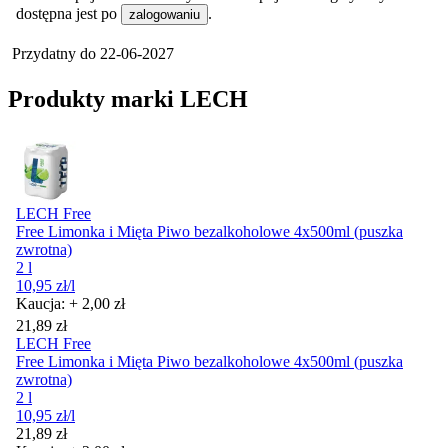
dostępna jest po
.
zalogowaniu
Przydatny do
22-06-2027
Produkty marki LECH
LECH Free
Free Limonka i Mięta Piwo bezalkoholowe 4x500ml (puszka
zwrotna)
2 l
10,95
zł
/l
Kaucja: + 2,00 zł
Cena
21,89
zł
LECH Free
Free Limonka i Mięta Piwo bezalkoholowe 4x500ml (puszka
zwrotna)
2 l
10,95
zł
/l
Cena
21,89
zł