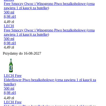
Free Smoczy Owoc i Winogrono Piwo bezalkoholowe (cena
zawiera 1 zł kaucji za butelkę)
500 ml
8,98
zł
/l
Cena
4,49
zł
LECH
Free Smoczy Owoc i Winogrono Piwo bezalkoholowe (cena
zawiera 1 zł kaucji za butelkę)
500 ml
8,98
zł
/l
Cena
4,49
zł
Przydatny do
16-08-2027
LECH Free
Elderflower Piwo bezalkoholowe (cena zawiera 1 zł kaucji za
butelkę)
500 ml
8,98
zł
/l
Cena
4,49
zł
LECH Free