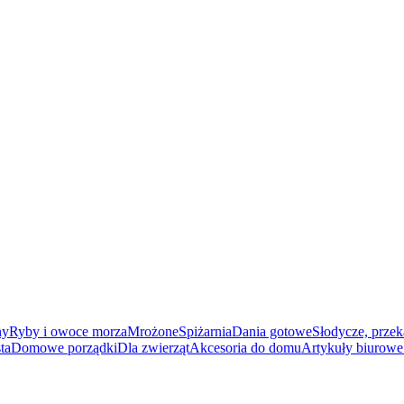
ny
Ryby i owoce morza
Mrożone
Spiżarnia
Dania gotowe
Słodycze, przek
ta
Domowe porządki
Dla zwierząt
Akcesoria do domu
Artykuły biurowe 