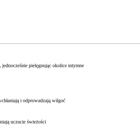
 jednocześnie pielęgnując okolice intymne
wchłaniają i odprowadzają wilgoć
iają uczucie świeżości