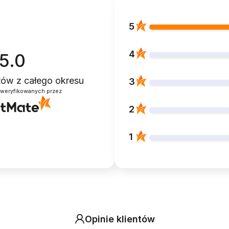
5
4
5.0
ntów
z całego okresu
3
zweryfikowanych przez
2
1
Opinie klientów