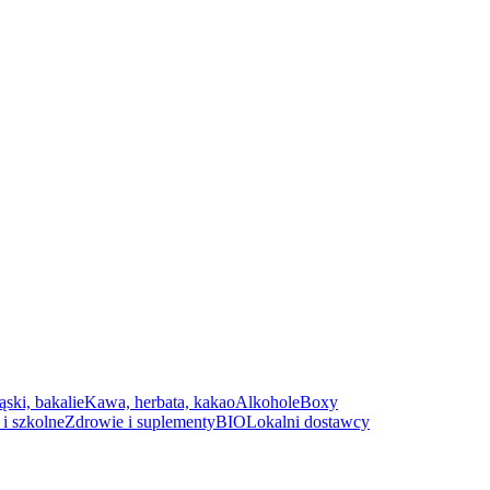
ąski, bakalie
Kawa, herbata, kakao
Alkohole
Boxy
i szkolne
Zdrowie i suplementy
BIO
Lokalni dostawcy