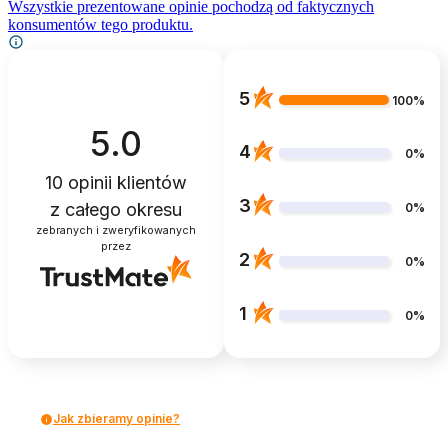
Wszystkie prezentowane opinie pochodzą od faktycznych
konsumentów tego produktu.
5
100%
5.0
4
0%
10
opinii klientów
3
z całego okresu
0%
zebranych i zweryfikowanych
przez
2
0%
1
0%
Jak zbieramy opinie?