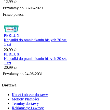
Cena
12,99
zł
Przydatny do
30-06-2029
Frisco poleca
PERLUX
Kapsułki do prania tkanin białych 20 szt.
1 szt
Cena
20,99
zł
PERLUX
Kapsułki do prania tkanin białych 20 szt.
1 szt
Cena
20,99
zł
Przydatny do
24-06-2031
Dostawa
Koszt i obszar dostawy
Metody Płatności
Terminy dostawy
Reklamacje i zwroty