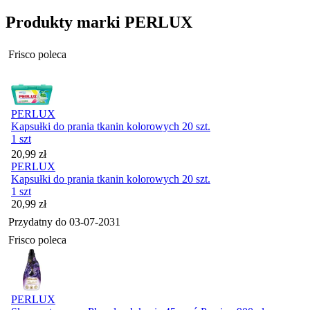
Produkty marki PERLUX
Frisco poleca
PERLUX
Kapsułki do prania tkanin kolorowych 20 szt.
1 szt
Cena
20,99
zł
PERLUX
Kapsułki do prania tkanin kolorowych 20 szt.
1 szt
Cena
20,99
zł
Przydatny do
03-07-2031
Frisco poleca
PERLUX