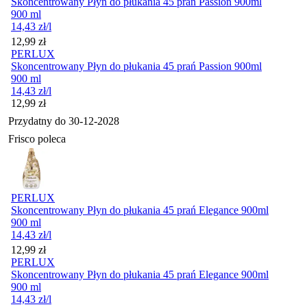
Skoncentrowany Płyn do płukania 45 prań Passion 900ml
900 ml
14,43
zł
/l
Cena
12,99
zł
PERLUX
Skoncentrowany Płyn do płukania 45 prań Passion 900ml
900 ml
14,43
zł
/l
Cena
12,99
zł
Przydatny do
30-12-2028
Frisco poleca
PERLUX
Skoncentrowany Płyn do płukania 45 prań Elegance 900ml
900 ml
14,43
zł
/l
Cena
12,99
zł
PERLUX
Skoncentrowany Płyn do płukania 45 prań Elegance 900ml
900 ml
14,43
zł
/l