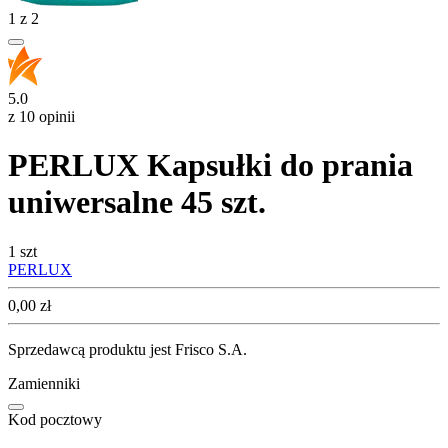
1
z
2
5.0
z 10 opinii
PERLUX Kapsułki do prania
uniwersalne 45 szt.
1 szt
PERLUX
Cena
0,00
zł
Sprzedawcą produktu jest Frisco S.A.
Zamienniki
Kod pocztowy