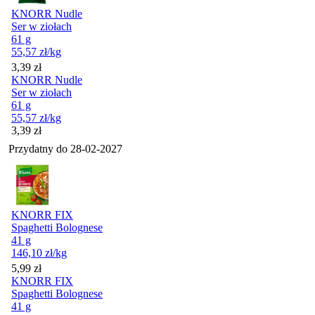
KNORR Nudle
Ser w ziołach
61 g
55,57
zł
/kg
Cena
3,39
zł
KNORR Nudle
Ser w ziołach
61 g
55,57
zł
/kg
Cena
3,39
zł
Przydatny do
28-02-2027
KNORR FIX
Spaghetti Bolognese
41 g
146,10
zł
/kg
Cena
5,99
zł
KNORR FIX
Spaghetti Bolognese
41 g