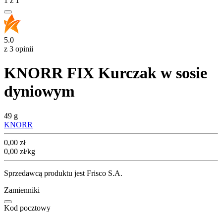
1
z
1
5.0
z 3 opinii
KNORR FIX Kurczak w sosie
dyniowym
49 g
KNORR
Cena
0,00
zł
0,00
zł
/kg
Sprzedawcą produktu jest Frisco S.A.
Zamienniki
Kod pocztowy