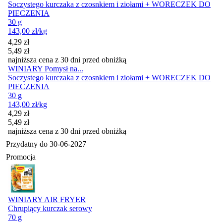
Soczystego kurczaka z czosnkiem i ziołami + WORECZEK DO
PIECZENIA
30 g
143,00
zł
/kg
Cena promocyjna
4,29
zł
5,49
zł
najniższa cena z 30 dni przed obniżką
WINIARY Pomysł na...
Soczystego kurczaka z czosnkiem i ziołami + WORECZEK DO
PIECZENIA
30 g
143,00
zł
/kg
Cena promocyjna
4,29
zł
5,49
zł
najniższa cena z 30 dni przed obniżką
Przydatny do
30-06-2027
Promocja
WINIARY AIR FRYER
Chrupiący kurczak serowy
70 g