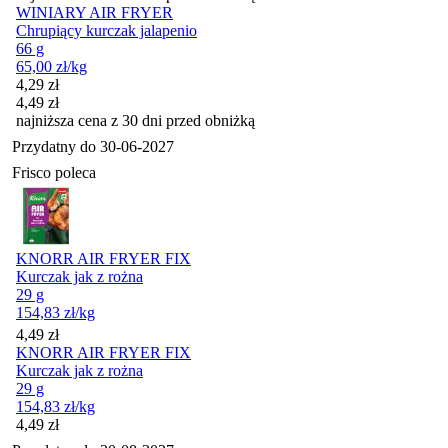
WINIARY AIR FRYER
Chrupiący kurczak jalapenio
66 g
65,00
zł
/kg
Cena promocyjna
4,29
zł
4,49
zł
najniższa cena z 30 dni przed obniżką
Przydatny do
30-06-2027
Frisco poleca
KNORR AIR FRYER FIX
Kurczak jak z rożna
29 g
154,83
zł
/kg
Cena
4,49
zł
KNORR AIR FRYER FIX
Kurczak jak z rożna
29 g
154,83
zł
/kg
Cena
4,49
zł