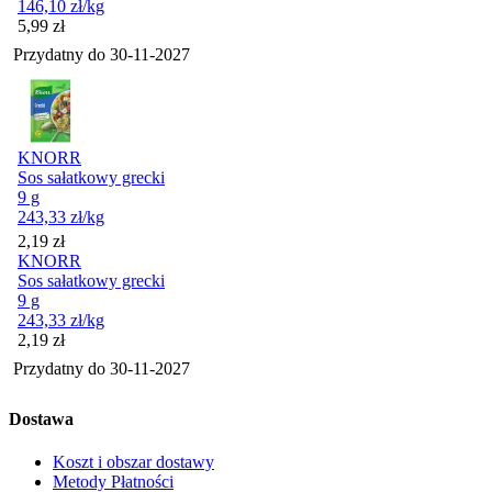
146,10
zł
/kg
Cena
5,99
zł
Przydatny do
30-11-2027
KNORR
Sos sałatkowy grecki
9 g
243,33
zł
/kg
Cena
2,19
zł
KNORR
Sos sałatkowy grecki
9 g
243,33
zł
/kg
Cena
2,19
zł
Przydatny do
30-11-2027
Dostawa
Koszt i obszar dostawy
Metody Płatności