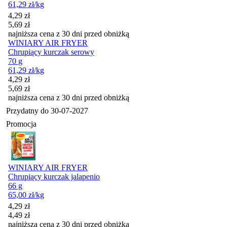
61,29
zł
/kg
Cena promocyjna
4,29
zł
5,69
zł
najniższa cena z 30 dni przed obniżką
WINIARY AIR FRYER
Chrupiący kurczak serowy
70 g
61,29
zł
/kg
Cena promocyjna
4,29
zł
5,69
zł
najniższa cena z 30 dni przed obniżką
Przydatny do
30-07-2027
Promocja
WINIARY AIR FRYER
Chrupiący kurczak jalapenio
66 g
65,00
zł
/kg
Cena promocyjna
4,29
zł
4,49
zł
najniższa cena z 30 dni przed obniżką