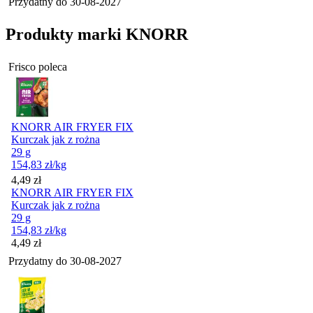
Przydatny do
30-08-2027
Produkty marki KNORR
Frisco poleca
KNORR AIR FRYER FIX
Kurczak jak z rożna
29 g
154,83
zł
/kg
Cena
4,49
zł
KNORR AIR FRYER FIX
Kurczak jak z rożna
29 g
154,83
zł
/kg
Cena
4,49
zł
Przydatny do
30-08-2027