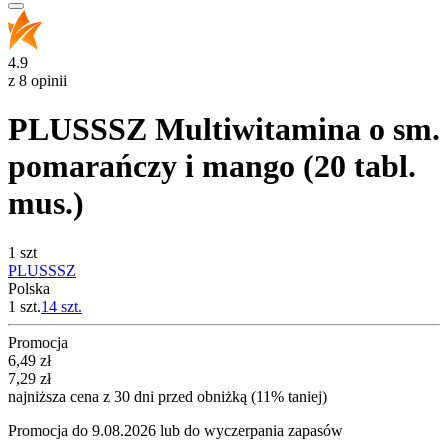
4.9
z 8 opinii
PLUSSSZ Multiwitamina o sm.
pomarańczy i mango (20 tabl.
mus.)
1 szt
PLUSSSZ
Polska
1 szt.
14
szt.
Promocja
Cena promocyjna
6,49
zł
7,29
zł
najniższa cena z 30 dni przed obniżką (11% taniej)
Promocja do 9.08.2026 lub do wyczerpania zapasów