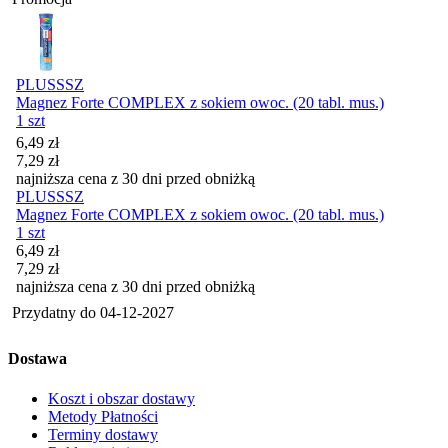
PLUSSSZ
Magnez Forte COMPLEX z sokiem owoc. (20 tabl. mus.)
1 szt
Cena promocyjna
6,49
zł
7,29
zł
najniższa cena z 30 dni przed obniżką
PLUSSSZ
Magnez Forte COMPLEX z sokiem owoc. (20 tabl. mus.)
1 szt
Cena promocyjna
6,49
zł
7,29
zł
najniższa cena z 30 dni przed obniżką
Przydatny do
04-12-2027
Dostawa
Koszt i obszar dostawy
Metody Płatności
Terminy dostawy