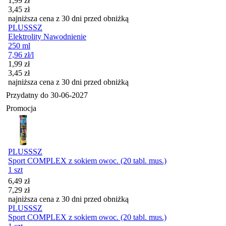
1,99
zł
3,45
zł
najniższa cena z 30 dni przed obniżką
PLUSSSZ
Elektrolity Nawodnienie
250 ml
7,96
zł
/l
Cena promocyjna
1,99
zł
3,45
zł
najniższa cena z 30 dni przed obniżką
Przydatny do
30-06-2027
Promocja
PLUSSSZ
Sport COMPLEX z sokiem owoc. (20 tabl. mus.)
1 szt
Cena promocyjna
6,49
zł
7,29
zł
najniższa cena z 30 dni przed obniżką
PLUSSSZ
Sport COMPLEX z sokiem owoc. (20 tabl. mus.)