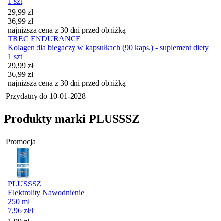
1 szt
Cena promocyjna
29,99
zł
36,99
zł
najniższa cena z 30 dni przed obniżką
TREC ENDURANCE
Kolagen dla biegaczy w kapsułkach (90 kaps.) - suplement diety
1 szt
Cena promocyjna
29,99
zł
36,99
zł
najniższa cena z 30 dni przed obniżką
Przydatny do
10-01-2028
Produkty marki PLUSSSZ
Promocja
PLUSSSZ
Elektrolity Nawodnienie
250 ml
7,96
zł
/l
Cena promocyjna