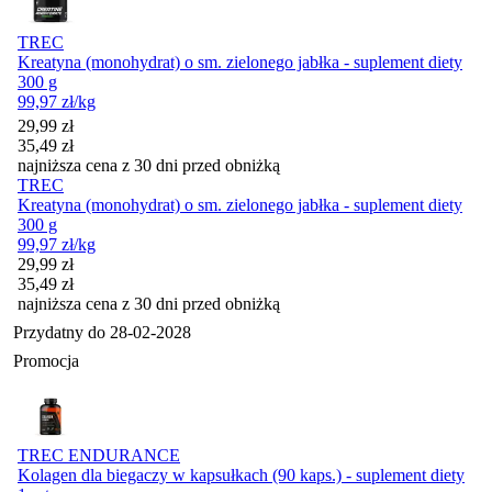
TREC
Kreatyna (monohydrat) o sm. zielonego jabłka - suplement diety
300 g
99,97
zł
/kg
Cena promocyjna
29,99
zł
35,49
zł
najniższa cena z 30 dni przed obniżką
TREC
Kreatyna (monohydrat) o sm. zielonego jabłka - suplement diety
300 g
99,97
zł
/kg
Cena promocyjna
29,99
zł
35,49
zł
najniższa cena z 30 dni przed obniżką
Przydatny do
28-02-2028
Promocja
TREC ENDURANCE
Kolagen dla biegaczy w kapsułkach (90 kaps.) - suplement diety