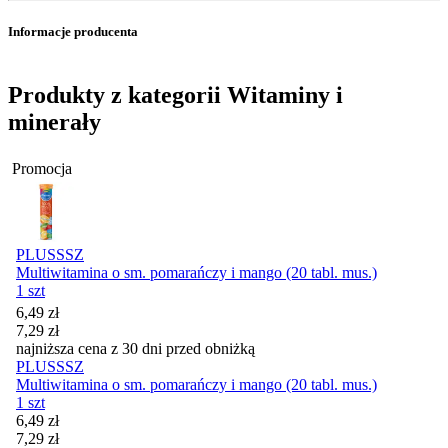
Informacje producenta
Produkty z kategorii Witaminy i
minerały
Promocja
PLUSSSZ
Multiwitamina o sm. pomarańczy i mango (20 tabl. mus.)
1 szt
Cena promocyjna
6,49
zł
7,29
zł
najniższa cena z 30 dni przed obniżką
PLUSSSZ
Multiwitamina o sm. pomarańczy i mango (20 tabl. mus.)
1 szt
Cena promocyjna
6,49
zł
7,29
zł