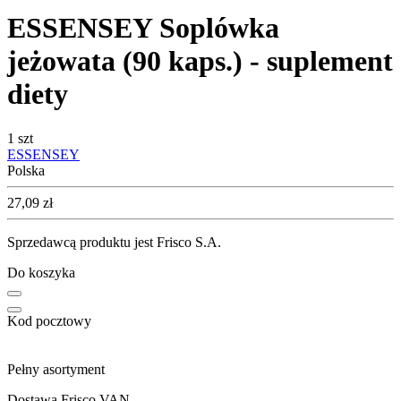
ESSENSEY Soplówka
jeżowata (90 kaps.) - suplement
diety
1 szt
ESSENSEY
Polska
Cena
27,09
zł
Sprzedawcą produktu jest Frisco S.A.
Do koszyka
Kod pocztowy
Pełny asortyment
Dostawa Frisco VAN