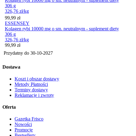
Kolagen rybi 10000 mg o sm. neutralnym - suplement diety
306 g
326,76
zł
/kg
Cena
99,99
zł
ESSENSEY
Kolagen rybi 10000 mg o sm. neutralnym - suplement diety
306 g
326,76
zł
/kg
Cena
99,99
zł
Przydatny do
30-10-2027
Dostawa
Koszt i obszar dostawy
Metody Płatności
Terminy dostawy
Reklamacje i zwroty
Oferta
Gazetka Frisco
Nowości
Promocje
Bestsellery