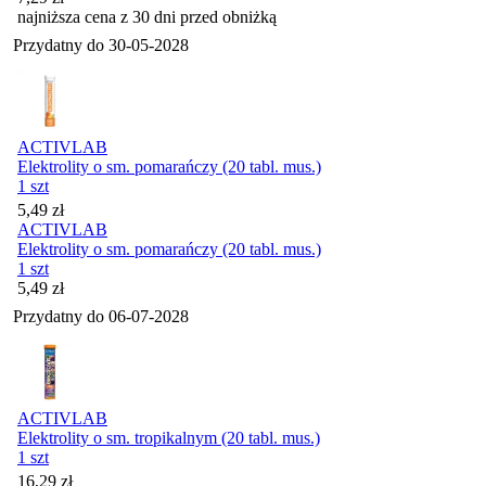
najniższa cena z 30 dni przed obniżką
Przydatny do
30-05-2028
ACTIVLAB
Elektrolity o sm. pomarańczy (20 tabl. mus.)
1 szt
Cena
5,49
zł
ACTIVLAB
Elektrolity o sm. pomarańczy (20 tabl. mus.)
1 szt
Cena
5,49
zł
Przydatny do
06-07-2028
ACTIVLAB
Elektrolity o sm. tropikalnym (20 tabl. mus.)
1 szt
Cena
16,29
zł