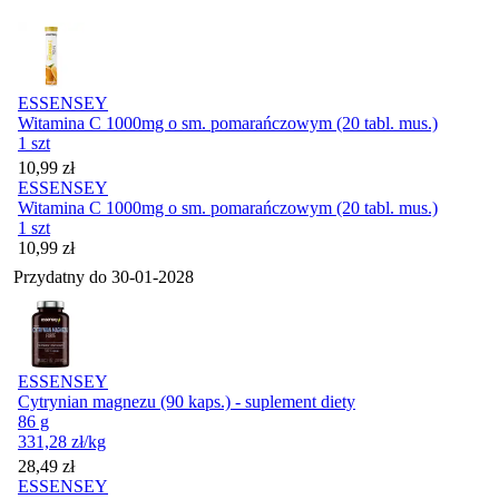
ESSENSEY
Witamina C 1000mg o sm. pomarańczowym (20 tabl. mus.)
1 szt
Cena
10,99
zł
ESSENSEY
Witamina C 1000mg o sm. pomarańczowym (20 tabl. mus.)
1 szt
Cena
10,99
zł
Przydatny do
30-01-2028
ESSENSEY
Cytrynian magnezu (90 kaps.) - suplement diety
86 g
331,28
zł
/kg
Cena
28,49
zł
ESSENSEY