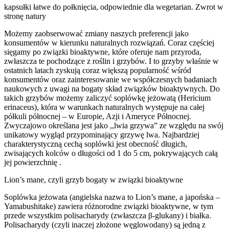
kapsułki łatwe do połknięcia, odpowiednie dla wegetarian. Zwrot w
stronę natury
Możemy zaobserwować zmiany naszych preferencji jako
konsumentów w kierunku naturalnych rozwiązań. Coraz częściej
sięgamy po związki bioaktywne, które oferuje nam przyroda,
zwłaszcza te pochodzące z roślin i grzybów. I to grzyby właśnie w
ostatnich latach zyskują coraz większą popularność wśród
konsumentów oraz zainteresowanie we współczesnych badaniach
naukowych z uwagi na bogaty skład związków bioaktywnych. Do
takich grzybów możemy zaliczyć soplówkę jeżowatą (Hericium
erinaceus), która w warunkach naturalnych występuje na całej
półkuli północnej – w Europie, Azji i Ameryce Północnej.
Zwyczajowo określana jest jako ,,lwia grzywa” ze względu na swój
unikatowy wygląd przypominający grzywę lwa. Najbardziej
charakterystyczną cechą soplówki jest obecność długich,
zwisających kolców o długości od 1 do 5 cm, pokrywających całą
jej powierzchnię .
Lion’s mane, czyli grzyb bogaty w związki bioaktywne
Soplówka jeżowata (angielska nazwa to Lion’s mane, a japońska –
Yamabushitake) zawiera różnorodne związki bioaktywne, w tym
przede wszystkim polisacharydy (zwłaszcza β-glukany) i białka.
Polisacharydy (czyli inaczej złożone węglowodany) są jedną z