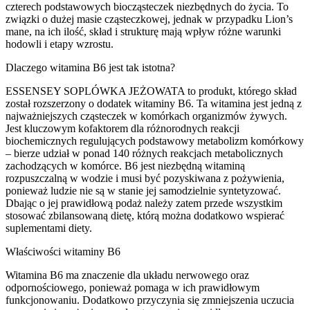
czterech podstawowych biocząsteczek niezbędnych do życia. To
związki o dużej masie cząsteczkowej, jednak w przypadku Lion’s
mane, na ich ilość, skład i strukturę mają wpływ różne warunki
hodowli i etapy wzrostu.
Dlaczego witamina B6 jest tak istotna?
ESSENSEY SOPLÓWKA JEŻOWATA to produkt, którego skład
został rozszerzony o dodatek witaminy B6. Ta witamina jest jedną z
najważniejszych cząsteczek w komórkach organizmów żywych.
Jest kluczowym kofaktorem dla różnorodnych reakcji
biochemicznych regulujących podstawowy metabolizm komórkowy
– bierze udział w ponad 140 różnych reakcjach metabolicznych
zachodzących w komórce. B6 jest niezbędną witaminą
rozpuszczalną w wodzie i musi być pozyskiwana z pożywienia,
ponieważ ludzie nie są w stanie jej samodzielnie syntetyzować.
Dbając o jej prawidłową podaż należy zatem przede wszystkim
stosować zbilansowaną dietę, którą można dodatkowo wspierać
suplementami diety.
Właściwości witaminy B6
Witamina B6 ma znaczenie dla układu nerwowego oraz
odpornościowego, ponieważ pomaga w ich prawidłowym
funkcjonowaniu. Dodatkowo przyczynia się zmniejszenia uczucia