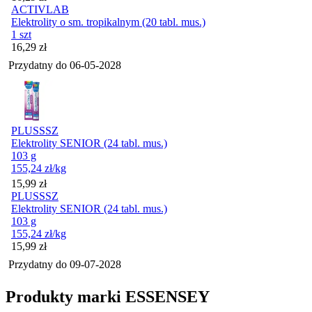
ACTIVLAB
Elektrolity o sm. tropikalnym (20 tabl. mus.)
1 szt
Cena
16,29
zł
Przydatny do
06-05-2028
PLUSSSZ
Elektrolity SENIOR (24 tabl. mus.)
103 g
155,24
zł
/kg
Cena
15,99
zł
PLUSSSZ
Elektrolity SENIOR (24 tabl. mus.)
103 g
155,24
zł
/kg
Cena
15,99
zł
Przydatny do
09-07-2028
Produkty marki ESSENSEY