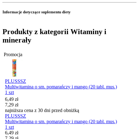
Informacje dotyczące suplementu diety
Produkty z kategorii Witaminy i
minerały
Promocja
PLUSSSZ
Multiwitamina o sm. pomarańczy i mango (20 tabl. mus.)
1 szt
Cena promocyjna
6,49
zł
7,29
zł
najniższa cena z 30 dni przed obniżką
PLUSSSZ
Multiwitamina o sm. pomarańczy i mango (20 tabl. mus.)
1 szt
Cena promocyjna
6,49
zł
7,29
zł