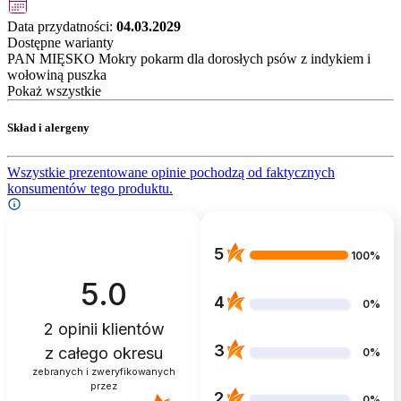
Data przydatności:
04.03.2029
Dostępne warianty
PAN MIĘSKO Mokry pokarm dla dorosłych psów z indykiem i
wołowiną puszka
Pokaż wszystkie
Skład i alergeny
Wszystkie prezentowane opinie pochodzą od faktycznych
konsumentów tego produktu.
5
100%
5.0
4
0%
2
opinii klientów
3
z całego okresu
0%
zebranych i zweryfikowanych
przez
2
0%