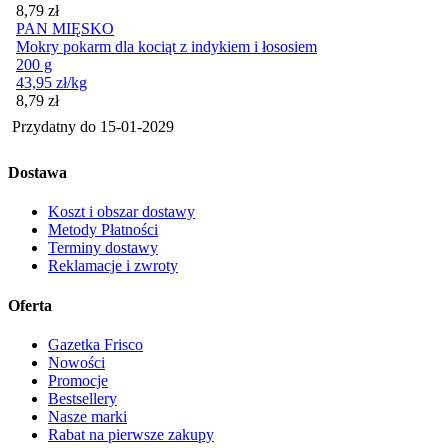
Cena
8,79
zł
PAN MIĘSKO
Mokry pokarm dla kociąt z indykiem i łososiem
200 g
43,95
zł
/kg
Cena
8,79
zł
Przydatny do
15-01-2029
Dostawa
Koszt i obszar dostawy
Metody Płatności
Terminy dostawy
Reklamacje i zwroty
Oferta
Gazetka Frisco
Nowości
Promocje
Bestsellery
Nasze marki
Rabat na pierwsze zakupy