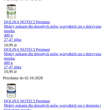
DOLINA NOTECI Premium
Mokry pokarm dla dorosłych psów wszystkich ras z dziczyzną
puszka
400 g
27,47
zł
/kg
Cena
10,99
zł
DOLINA NOTECI Premium
Mokry pokarm dla dorosłych psów wszystkich ras z dziczyzną
puszka
400 g
27,47
zł
/kg
Cena
10,99
zł
Przydatny do
02-10-2028
DOLINA NOTECI Premium
Mokry pokarm dla dorosłych psów wszystkich ras z dorszem i
brokułami puszka