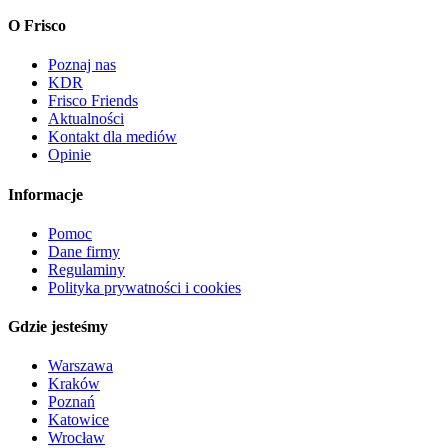
O Frisco
Poznaj nas
KDR
Frisco Friends
Aktualności
Kontakt dla mediów
Opinie
Informacje
Pomoc
Dane firmy
Regulaminy
Polityka prywatności i cookies
Gdzie jesteśmy
Warszawa
Kraków
Poznań
Katowice
Wrocław