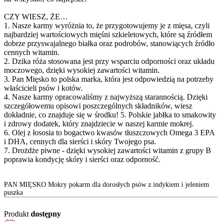
CZY WIESZ, ŻE…
1. Nasze karmy wyróżnia to, że przygotowujemy je z mięsa, czyli
najbardziej wartościowych mięśni szkieletowych, które są źródłem
dobrze przyswajalnego białka oraz podrobów, stanowiących źródło
cennych witamin.
2. Dzika róża stosowana jest przy wsparciu odporności oraz układu
moczowego, dzięki wysokiej zawartości witamin.
3. Pan Mięsko to polska marka, która jest odpowiedzią na potrzeby
właścicieli psów i kotów.
4. Nasze karmy opracowaliśmy z najwyższą starannością. Dzięki
szczegółowemu opisowi poszczególnych składników, wiesz
dokładnie, co znajduje się w środku! 5. Polskie jabłka to smakowity
i zdrowy dodatek, który znajdziecie w naszej karmie mokrej.
6. Olej z łososia to bogactwo kwasów tłuszczowych Omega 3 EPA
i DHA, cennych dla sierści i skóry Twojego psa.
7. Drożdże piwne - dzięki wysokiej zawartości witamin z grupy B
poprawia kondycję skóry i sierści oraz odporność.
PAN MIĘSKO Mokry pokarm dla dorosłych psów z indykiem i jeleniem
puszka
Produkt
dostępny