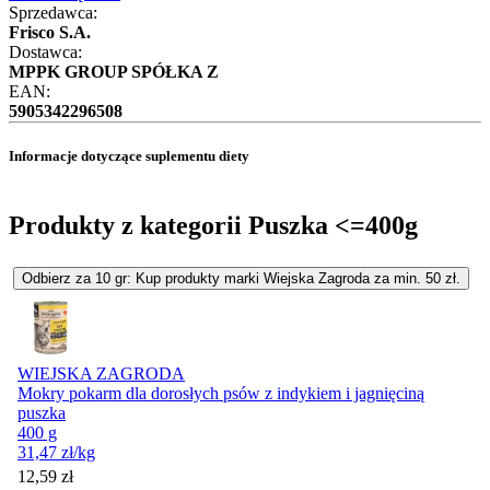
Sprzedawca:
Frisco S.A.
Dostawca:
MPPK GROUP SPÓŁKA Z
EAN:
5905342296508
Informacje dotyczące suplementu diety
Produkty z kategorii Puszka <=400g
Odbierz za 10 gr: Kup produkty marki Wiejska Zagroda za min. 50 zł.
WIEJSKA ZAGRODA
Mokry pokarm dla dorosłych psów z indykiem i jagnięciną
puszka
400 g
31,47
zł
/kg
Cena
12,59
zł