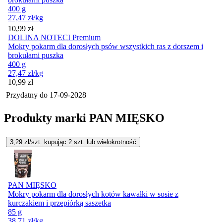
400 g
27,47
zł
/kg
Cena
10,99
zł
DOLINA NOTECI Premium
Mokry pokarm dla dorosłych psów wszystkich ras z dorszem i
brokułami puszka
400 g
27,47
zł
/kg
Cena
10,99
zł
Przydatny do
17-09-2028
Produkty marki PAN MIĘSKO
3,29
zł/szt. kupując
2
szt.
lub wielokrotność
PAN MIĘSKO
Mokry pokarm dla dorosłych kotów kawałki w sosie z
kurczakiem i przepiórką saszetka
85 g
38,71
zł
/kg