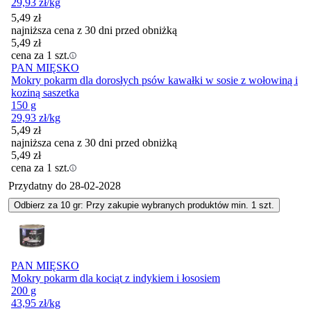
29,93
zł
/kg
5,49
zł
najniższa cena z 30 dni przed obniżką
5,49
zł
cena za 1 szt.
PAN MIĘSKO
Mokry pokarm dla dorosłych psów kawałki w sosie z wołowiną i
koziną saszetka
150 g
29,93
zł
/kg
5,49
zł
najniższa cena z 30 dni przed obniżką
5,49
zł
cena za 1 szt.
Przydatny do
28-02-2028
Odbierz za 10 gr: Przy zakupie wybranych produktów min. 1 szt.
PAN MIĘSKO
Mokry pokarm dla kociąt z indykiem i łososiem
200 g
43,95
zł
/kg