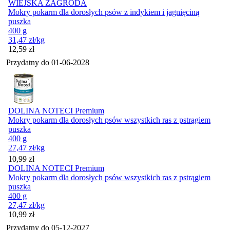
WIEJSKA ZAGRODA
Mokry pokarm dla dorosłych psów z indykiem i jagnięciną
puszka
400 g
31,47
zł
/kg
Cena
12,59
zł
Przydatny do
01-06-2028
DOLINA NOTECI Premium
Mokry pokarm dla dorosłych psów wszystkich ras z pstrągiem
puszka
400 g
27,47
zł
/kg
Cena
10,99
zł
DOLINA NOTECI Premium
Mokry pokarm dla dorosłych psów wszystkich ras z pstrągiem
puszka
400 g
27,47
zł
/kg
Cena
10,99
zł
Przydatny do
05-12-2027