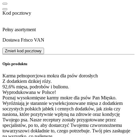
Kod pocztowy
Pełny asortyment
Dostawa Frisco VAN
Zmień kod pocztowy
Opis produktu
Karma pełnoporcjowa mokra dla psów dorosłych
Z dodatkiem dzikiej róży.
92,6% mięsa, podrobów i bulionu.
Wyprodukowana w Polsce!
Poznaj wysokomięsne karmy mokre dla psów Pan Mięsko.
Wyróżniają je starannie wyselekcjonowane mięsa z dodatkiem
soczystych polskich jabłek i cennych dodatków, jak zioła czy
nasiona, które pozytywnie wpłyną na zdrowie oraz kondycję
Twojego psa. Nasze receptury zostały przygotowane przez
specjalistów, po to, aby dostarczyć Twojemu czworonożnemu
towarzyszowi dokładnie to, czego potrzebuje. Twój pies zasługuje
na wszystko, co najlepsze.