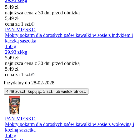
29,93
zł
/kg
5,49
zł
najniższa cena z 30 dni przed obniżką
5,49
zł
cena za 1 szt.
PAN MIĘSKO
Mokry pokarm dla dorosłych psów kawałki w sosie z indykiem i
kaczką saszetka
150 g
29,93
zł
/kg
5,49
zł
najniższa cena z 30 dni przed obniżką
5,49
zł
cena za 1 szt.
Przydatny do
28-02-2028
4,49
zł/szt. kupując
3
szt.
lub wielokrotność
PAN MIĘSKO
Mokry pokarm dla dorosłych psów kawałki w sosie z wołowiną i
koziną saszetka
150 g