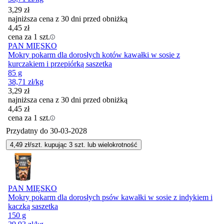
3,29
zł
najniższa cena z 30 dni przed obniżką
4,45
zł
cena za 1 szt.
PAN MIĘSKO
Mokry pokarm dla dorosłych kotów kawałki w sosie z
kurczakiem i przepiórką saszetka
85 g
38,71
zł
/kg
3,29
zł
najniższa cena z 30 dni przed obniżką
4,45
zł
cena za 1 szt.
Przydatny do
30-03-2028
4,49
zł/szt. kupując
3
szt.
lub wielokrotność
PAN MIĘSKO
Mokry pokarm dla dorosłych psów kawałki w sosie z indykiem i
kaczką saszetka
150 g