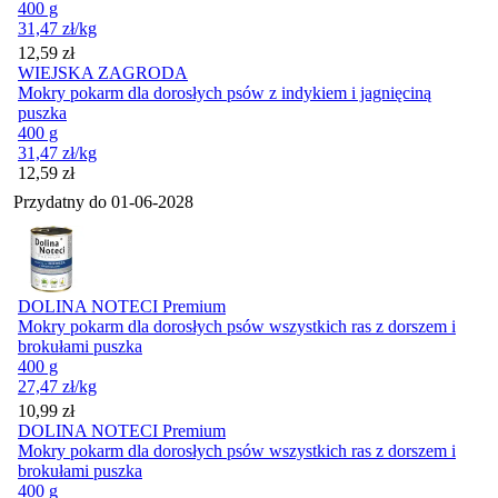
400 g
31,47
zł
/kg
Cena
12,59
zł
WIEJSKA ZAGRODA
Mokry pokarm dla dorosłych psów z indykiem i jagnięciną
puszka
400 g
31,47
zł
/kg
Cena
12,59
zł
Przydatny do
01-06-2028
DOLINA NOTECI Premium
Mokry pokarm dla dorosłych psów wszystkich ras z dorszem i
brokułami puszka
400 g
27,47
zł
/kg
Cena
10,99
zł
DOLINA NOTECI Premium
Mokry pokarm dla dorosłych psów wszystkich ras z dorszem i
brokułami puszka
400 g