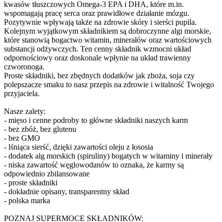
kwasów tłuszczowych Omega-3 EPA i DHA, które m.in.
wspomagają pracę serca oraz prawidłowe działanie mózgu.
Pozytywnie wpływają także na zdrowie skóry i sierści pupila.
Kolejnym wyjątkowym składnikiem są dobroczynne algi morskie,
które stanowią bogactwo witamin, minerałów oraz wartościowych
substancji odżywczych. Ten cenny składnik wzmocni układ
odpornościowy oraz doskonale wpłynie na układ trawienny
czworonoga.
Proste składniki, bez zbędnych dodatków jak zboża, soja czy
polepszacze smaku to nasz przepis na zdrowie i witalność Twojego
przyjaciela.
Nasze zalety:
- mięso i cenne podroby to główne składniki naszych karm
- bez zbóż, bez glutenu
- bez GMO
- lśniąca sierść, dzięki zawartości oleju z łososia
- dodatek alg morskich (spiruliny) bogatych w witaminy i minerały
- niska zawartość węglowodanów to oznaka, że karmy są
odpowiednio zbilansowane
- proste składniki
- dokładnie opisany, transparentny skład
- polska marka
POZNAJ SUPERMOCE SKŁADNIKÓW: