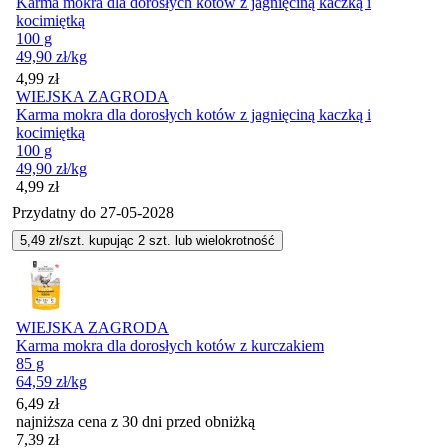
Karma mokra dla dorosłych kotów z jagnięciną kaczką i
kocimiętką
100 g
49,90
zł
/kg
Cena
4,99
zł
WIEJSKA ZAGRODA
Karma mokra dla dorosłych kotów z jagnięciną kaczką i
kocimiętką
100 g
49,90
zł
/kg
Cena
4,99
zł
Przydatny do
27-05-2028
5,49
zł/szt. kupując
2
szt.
lub wielokrotność
WIEJSKA ZAGRODA
Karma mokra dla dorosłych kotów z kurczakiem
85 g
64,59
zł
/kg
6,49
zł
najniższa cena z 30 dni przed obniżką
7,39
zł