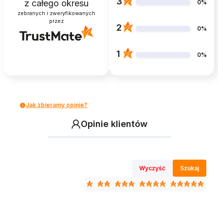
3
z całego okresu
0%
zebranych i zweryfikowanych
przez
2
0%
1
0%
Jak zbieramy opinie?
Opinie klientów
Wyczyść
Szukaj