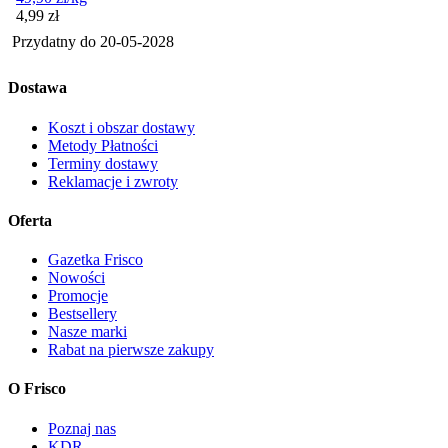
Cena
4,99
zł
Przydatny do
20-05-2028
Dostawa
Koszt i obszar dostawy
Metody Płatności
Terminy dostawy
Reklamacje i zwroty
Oferta
Gazetka Frisco
Nowości
Promocje
Bestsellery
Nasze marki
Rabat na pierwsze zakupy
O Frisco
Poznaj nas
KDR