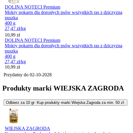
DOLINA NOTECI Premium
Mokry pokarm dla dorosłych psów wszystkich ras z dziczyzną
puszka
400 g
27,47
zł
/kg
Cena
10,99
zł
DOLINA NOTECI Premium
Mokry pokarm dla dorosłych psów wszystkich ras z dziczyzną
puszka
400 g
27,47
zł
/kg
Cena
10,99
zł
Przydatny do
02-10-2028
Produkty marki WIEJSKA ZAGRODA
Odbierz za 10 gr: Kup produkty marki Wiejska Zagroda za min. 50 zł.
WIEJSKA ZAGRODA