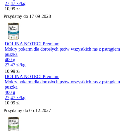
27,47
zł
/kg
Cena
10,99
zł
Przydatny do
17-09-2028
DOLINA NOTECI Premium
Mokry pokarm dla dorosłych psów wszystkich ras z pstrągiem
puszka
400 g
27,47
zł
/kg
Cena
10,99
zł
DOLINA NOTECI Premium
Mokry pokarm dla dorosłych psów wszystkich ras z pstrągiem
puszka
400 g
27,47
zł
/kg
Cena
10,99
zł
Przydatny do
05-12-2027