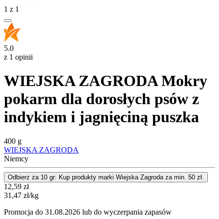
1
z
1
5.0
z 1 opinii
WIEJSKA ZAGRODA Mokry
pokarm dla dorosłych psów z
indykiem i jagnięciną puszka
400 g
WIEJSKA ZAGRODA
Niemcy
Odbierz za 10 gr: Kup produkty marki Wiejska Zagroda za min. 50 zł.
Cena
12,59
zł
31,47
zł
/kg
Promocja do 31.08.2026 lub do wyczerpania zapasów