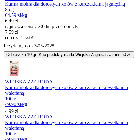
Karma mokra dla dorosłych kotów z kurczakiem i jagnięciną
85 g
64,59
zł
/kg
6,49
zł
najniższa cena z 30 dni przed obniżką
7,59
zł
cena za 1 szt.
Przydatny do
27-05-2028
Odbierz za 10 gr: Kup produkty marki Wiejska Zagroda za min. 50 zł.
WIEJSKA ZAGRODA
Karma mokra dla dorosłych kotów z kurczakiem krewetkami i
walerianą
100 g
49,90
zł
/kg
Cena
4,99
zł
WIEJSKA ZAGRODA
Karma mokra dla dorosłych kotów z kurczakiem krewetkami i
walerianą
100 g
49,90
zł
/kg