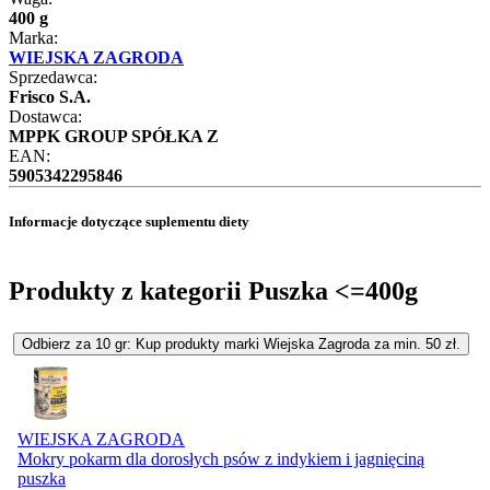
400 g
Marka:
WIEJSKA ZAGRODA
Sprzedawca:
Frisco S.A.
Dostawca:
MPPK GROUP SPÓŁKA Z
EAN:
5905342295846
Informacje dotyczące suplementu diety
Produkty z kategorii Puszka <=400g
Odbierz za 10 gr: Kup produkty marki Wiejska Zagroda za min. 50 zł.
WIEJSKA ZAGRODA
Mokry pokarm dla dorosłych psów z indykiem i jagnięciną
puszka