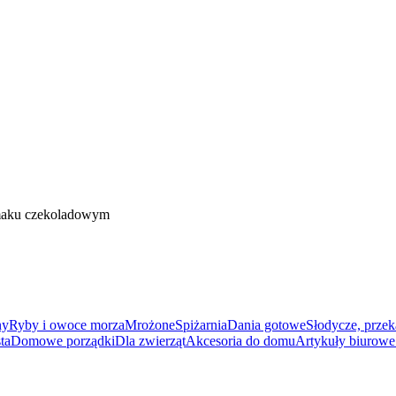
maku czekoladowym
ny
Ryby i owoce morza
Mrożone
Spiżarnia
Dania gotowe
Słodycze, przek
ta
Domowe porządki
Dla zwierząt
Akcesoria do domu
Artykuły biurowe 