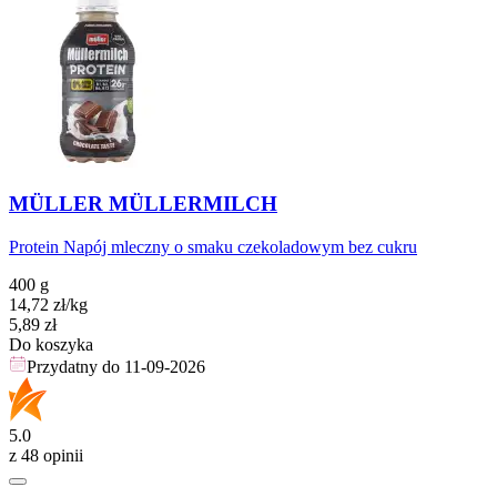
MÜLLER MÜLLERMILCH
Protein Napój mleczny o smaku czekoladowym bez cukru
400 g
14,72
zł
/kg
Cena
5,89
zł
Do koszyka
Przydatny do
11-09-2026
5.0
z 48 opinii