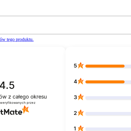
ów tego produktu.
5
4
4.5
ntów
z całego okresu
3
zweryfikowanych przez
2
1