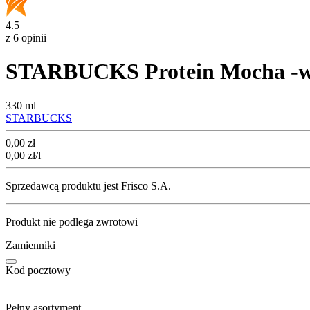
4.5
z 6 opinii
STARBUCKS Protein Mocha -wy
330 ml
STARBUCKS
Cena
0,00
zł
0,00
zł
/l
Sprzedawcą produktu jest Frisco S.A.
Produkt nie podlega zwrotowi
Zamienniki
Kod pocztowy
Pełny asortyment