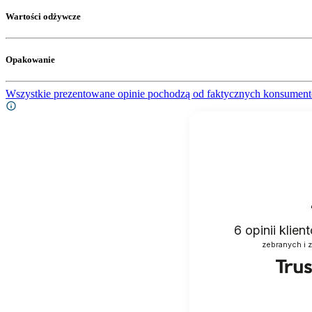
Wartości odżywcze
Opakowanie
Wszystkie prezentowane opinie pochodzą od faktycznych konsument
6
opinii klie
zebranych i 