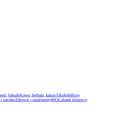
ąski, bakalie
Kawa, herbata, kakao
Alkohole
Boxy
i szkolne
Zdrowie i suplementy
BIO
Lokalni dostawcy