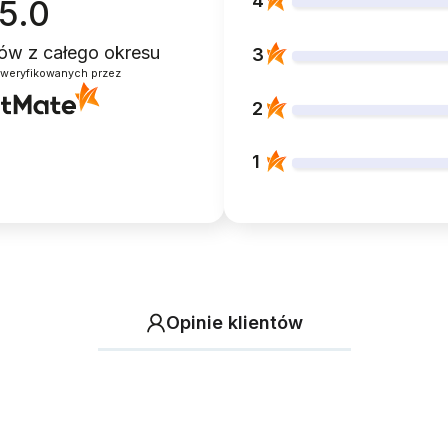
4
5.0
ntów
z całego okresu
3
zweryfikowanych przez
2
1
Opinie klientów