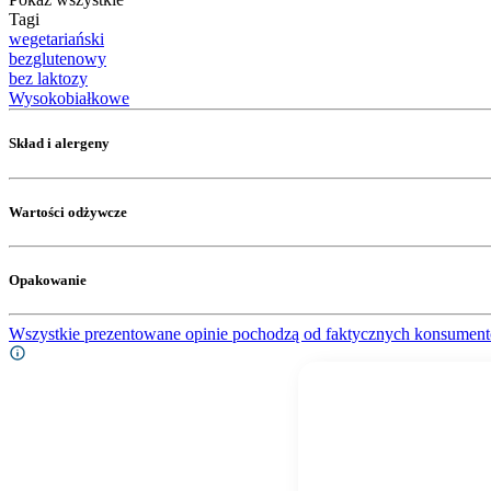
Tagi
wegetariański
bezglutenowy
bez laktozy
Wysokobiałkowe
Skład i alergeny
Wartości odżywcze
Opakowanie
Wszystkie prezentowane opinie pochodzą od faktycznych konsument