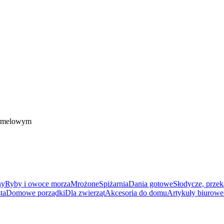
armelowym
ny
Ryby i owoce morza
Mrożone
Spiżarnia
Dania gotowe
Słodycze, przek
ta
Domowe porządki
Dla zwierząt
Akcesoria do domu
Artykuły biurowe 