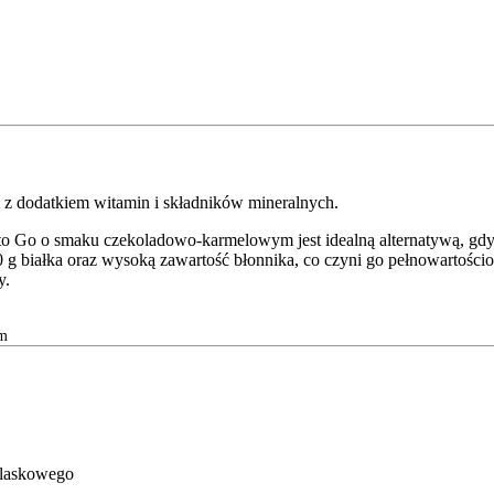
 dodatkiem witamin i składników mineralnych.
 Go o smaku czekoladowo-karmelowym jest idealną alternatywą, gdy n
 g białka oraz wysoką zawartość błonnika, co czyni go pełnowartośc
y.
ym
 laskowego