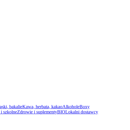
ąski, bakalie
Kawa, herbata, kakao
Alkohole
Boxy
i szkolne
Zdrowie i suplementy
BIO
Lokalni dostawcy