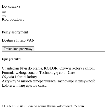
Do koszyka
Kod pocztowy
Pełny asortyment
Dostawa Frisco VAN
Zmień kod pocztowy
Opis produktu
Chanteclair Płyn do prania, KOLOR ,Ożywia kolory i chroni.
Formuła wzbogacona o: Technologię color-Care
Ożywia i chroni kolory
Aktywny w niskich temeperaturach, zachowuje intensywność
koloru w miarę upływu czasu
CHANTECLAIR Płyn do prania tkanin kolorowych 35 prań