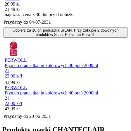
Cena promocyjna
20,99
zł
21,49
zł
najniższa cena z 30 dni przed obniżką
Przydatny do
04-07-2031
Odbierz za 10 gr: poduszka SILAN. Przy zakupie 2 dowolnych
produktów Silan, Persil lub Perwoll.
PERWOLL
Płyn do prania tkanin kolorowych 40 prań 2000ml
2 l
22,00
zł
/l
Cena
43,99
zł
PERWOLL
Płyn do prania tkanin kolorowych 40 prań 2000ml
2 l
22,00
zł
/l
Cena
43,99
zł
Przydatny do
20-06-2031
Produkty marki CHANTECLAIR