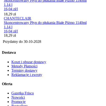
Skoncentrowany Płyn do płukania Białe Piżmo 1140ml
1.14 l
16,04
zł
/l
Cena
18,29
zł
CHANTECLAIR
Skoncentrowany Płyn do płukania Białe Piżmo 1140ml
1.14 l
16,04
zł
/l
Cena
18,29
zł
Przydatny do
30-10-2028
Dostawa
Koszt i obszar dostawy
Metody Płatności
Terminy dostawy
Reklamacje i zwroty
Oferta
Gazetka Frisco
Nowości
Promocje
Bestsellery