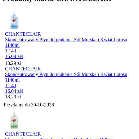
CHANTECLAIR
Skoncentrowany Płyn do płukania Sól Morska i Kwiat Lotosu
1140ml
1.14 l
16,04
zł
/l
Cena
18,29
zł
CHANTECLAIR
Skoncentrowany Płyn do płukania Sól Morska i Kwiat Lotosu
1140ml
1.14 l
16,04
zł
/l
Cena
18,29
zł
Przydatny do
30-10-2028
CHANTECLAIR