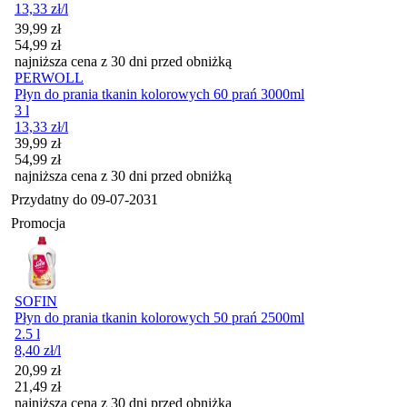
13,33
zł
/l
Cena promocyjna
39,99
zł
54,99
zł
najniższa cena z 30 dni przed obniżką
PERWOLL
Płyn do prania tkanin kolorowych 60 prań 3000ml
3 l
13,33
zł
/l
Cena promocyjna
39,99
zł
54,99
zł
najniższa cena z 30 dni przed obniżką
Przydatny do
09-07-2031
Promocja
SOFIN
Płyn do prania tkanin kolorowych 50 prań 2500ml
2.5 l
8,40
zł
/l
Cena promocyjna
20,99
zł
21,49
zł
najniższa cena z 30 dni przed obniżką