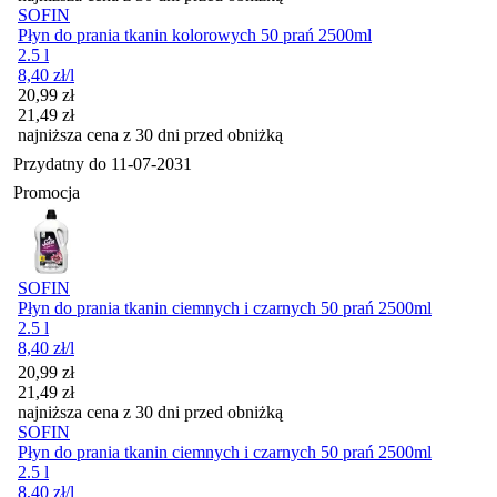
SOFIN
Płyn do prania tkanin kolorowych 50 prań 2500ml
2.5 l
8,40
zł
/l
Cena promocyjna
20,99
zł
21,49
zł
najniższa cena z 30 dni przed obniżką
Przydatny do
11-07-2031
Promocja
SOFIN
Płyn do prania tkanin ciemnych i czarnych 50 prań 2500ml
2.5 l
8,40
zł
/l
Cena promocyjna
20,99
zł
21,49
zł
najniższa cena z 30 dni przed obniżką
SOFIN
Płyn do prania tkanin ciemnych i czarnych 50 prań 2500ml
2.5 l
8,40
zł
/l