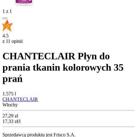
1
z
1
4.5
z 11 opinii
CHANTECLAIR Płyn do
prania tkanin kolorowych 35
prań
1.575 l
CHANTECLAIR
Włochy
Cena
27,29
zł
17,33
zł
/l
Sprzedawcą produktu jest Frisco S.A.