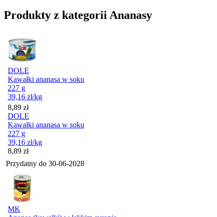
Produkty z kategorii Ananasy
DOLE
Kawałki ananasa w soku
227 g
39,16
zł
/kg
Cena
8,89
zł
DOLE
Kawałki ananasa w soku
227 g
39,16
zł
/kg
Cena
8,89
zł
Przydatny do
30-06-2028
MK