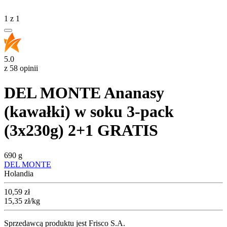
1
z
1
5.0
z 58 opinii
DEL MONTE Ananasy
(kawałki) w soku 3-pack
(3x230g) 2+1 GRATIS
690 g
DEL MONTE
Holandia
Cena
10,59
zł
15,35
zł
/kg
Sprzedawcą produktu jest Frisco S.A.