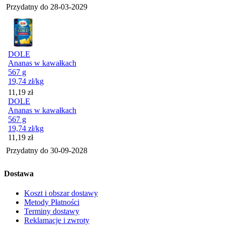
Przydatny do
28-03-2029
DOLE
Ananas w kawałkach
567 g
19,74
zł
/kg
Cena
11,19
zł
DOLE
Ananas w kawałkach
567 g
19,74
zł
/kg
Cena
11,19
zł
Przydatny do
30-09-2028
Dostawa
Koszt i obszar dostawy
Metody Płatności
Terminy dostawy
Reklamacje i zwroty