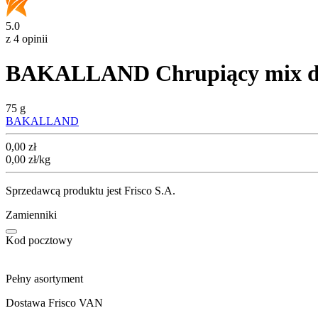
5.0
z 4 opinii
BAKALLAND Chrupiący mix do z
75 g
BAKALLAND
Cena
0,00
zł
0,00
zł
/kg
Sprzedawcą produktu jest Frisco S.A.
Zamienniki
Kod pocztowy
Pełny asortyment
Dostawa Frisco VAN