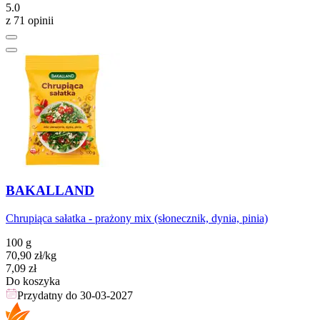
5.0
z 71 opinii
BAKALLAND
Chrupiąca sałatka - prażony mix (słonecznik, dynia, pinia)
100 g
70,90
zł
/kg
Cena
7,09
zł
Do koszyka
Przydatny do
30-03-2027