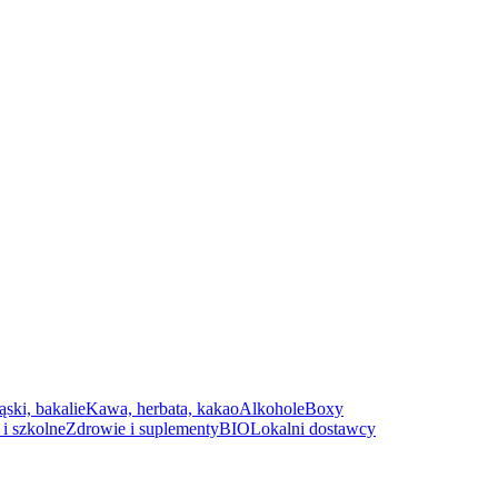
ąski, bakalie
Kawa, herbata, kakao
Alkohole
Boxy
i szkolne
Zdrowie i suplementy
BIO
Lokalni dostawcy