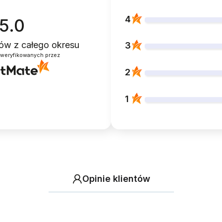
4
5.0
ntów
z całego okresu
3
zweryfikowanych przez
2
1
Opinie klientów