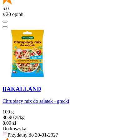
5.0
z 20 opinii
BAKALLAND
Chrupiący mix do sałatek - grecki
100 g
80,90
zł
/kg
Cena
8,09
zł
Do koszyka
Przydatny do
30-01-2027