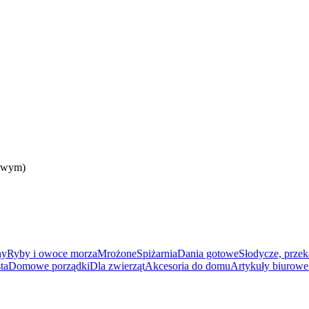
owym)
ny
Ryby i owoce morza
Mrożone
Spiżarnia
Dania gotowe
Słodycze, przek
ta
Domowe porządki
Dla zwierząt
Akcesoria do domu
Artykuły biurowe 