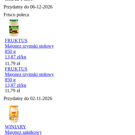
Przydatny do
06-12-2026
Frisco poleca
FRUKTUS
Majonez rzymski stołowy
850 g
13,87
zł
/kg
Cena
11,79
zł
FRUKTUS
Majonez rzymski stołowy
850 g
13,87
zł
/kg
Cena
11,79
zł
Przydatny do
02-11-2026
WINIARY
Majonez sałatkowy