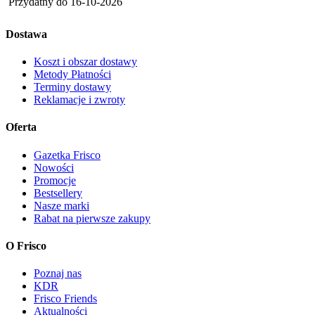
Przydatny do
16-10-2026
Dostawa
Koszt i obszar dostawy
Metody Płatności
Terminy dostawy
Reklamacje i zwroty
Oferta
Gazetka Frisco
Nowości
Promocje
Bestsellery
Nasze marki
Rabat na pierwsze zakupy
O Frisco
Poznaj nas
KDR
Frisco Friends
Aktualności