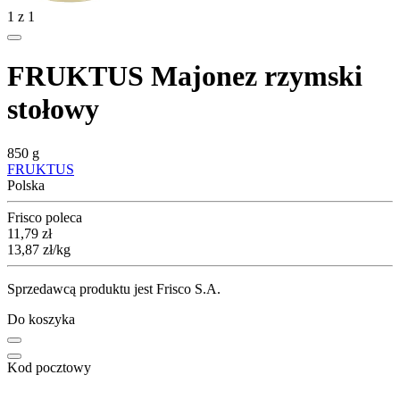
1
z
1
FRUKTUS Majonez rzymski
stołowy
850 g
FRUKTUS
Polska
Frisco poleca
Cena
11,79
zł
13,87
zł
/kg
Sprzedawcą produktu jest Frisco S.A.
Do koszyka
Kod pocztowy