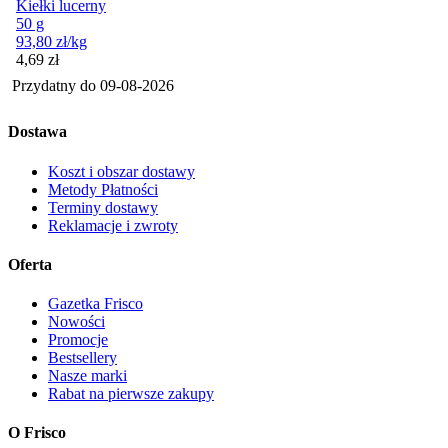
Kiełki lucerny
50 g
93,80
zł
/kg
Cena
4,69
zł
Przydatny do
09-08-2026
Dostawa
Koszt i obszar dostawy
Metody Płatności
Terminy dostawy
Reklamacje i zwroty
Oferta
Gazetka Frisco
Nowości
Promocje
Bestsellery
Nasze marki
Rabat na pierwsze zakupy
O Frisco