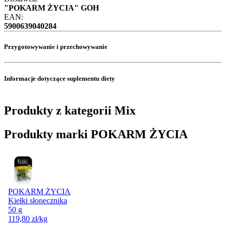
"POKARM ŻYCIA" GOH
EAN:
5900639040284
Przygotowywanie i przechowywanie
Informacje dotyczące suplementu diety
Produkty z kategorii Mix
Produkty marki POKARM ŻYCIA
POKARM ŻYCIA
Kiełki słonecznika
50 g
119,80
zł
/kg