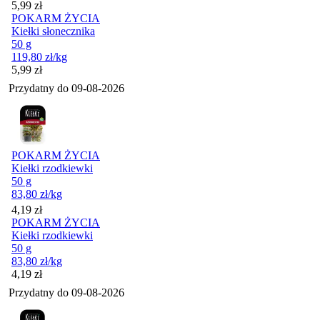
Cena
5,99
zł
POKARM ŻYCIA
Kiełki słonecznika
50 g
119,80
zł
/kg
Cena
5,99
zł
Przydatny do
09-08-2026
POKARM ŻYCIA
Kiełki rzodkiewki
50 g
83,80
zł
/kg
Cena
4,19
zł
POKARM ŻYCIA
Kiełki rzodkiewki
50 g
83,80
zł
/kg
Cena
4,19
zł
Przydatny do
09-08-2026