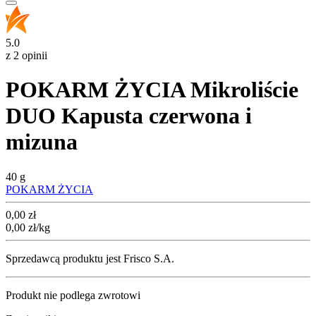
5.0
z 2 opinii
POKARM ŻYCIA Mikroliście
DUO Kapusta czerwona i
mizuna
40 g
POKARM ŻYCIA
Cena
0,00
zł
0,00
zł
/kg
Sprzedawcą produktu jest Frisco S.A.
Produkt nie podlega zwrotowi