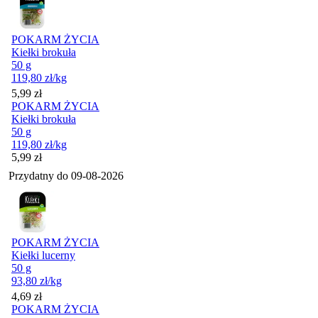
POKARM ŻYCIA
Kiełki brokuła
50 g
119,80
zł
/kg
Cena
5,99
zł
POKARM ŻYCIA
Kiełki brokuła
50 g
119,80
zł
/kg
Cena
5,99
zł
Przydatny do
09-08-2026
POKARM ŻYCIA
Kiełki lucerny
50 g
93,80
zł
/kg
Cena
4,69
zł
POKARM ŻYCIA