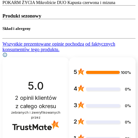
POKARM ŻYCIA Mikroliście DUO Kapusta czerwona i mizuna
Produkt sezonowy
Skład i alergeny
Wszystkie prezentowane opinie pochodzą od faktycznych
konsumentów tego produktu.
5
100%
5.0
4
0%
2
opinii klientów
3
z całego okresu
0%
zebranych i zweryfikowanych
przez
2
0%