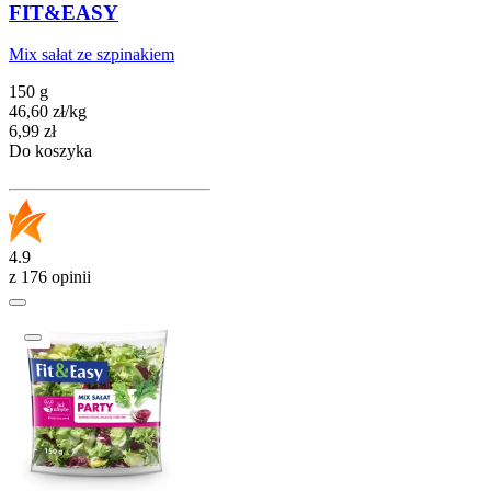
FIT&EASY
Mix sałat ze szpinakiem
150 g
46,60
zł
/
kg
Cena
6,99
zł
Do koszyka
4.9
z 176 opinii