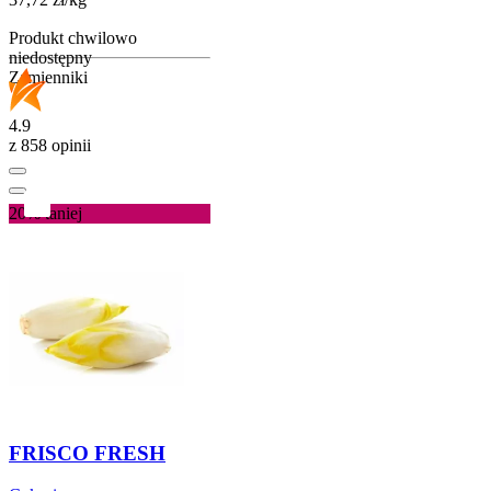
Produkt chwilowo
niedostępny
Zamienniki
4.9
z 858 opinii
20%
taniej
FRISCO FRESH