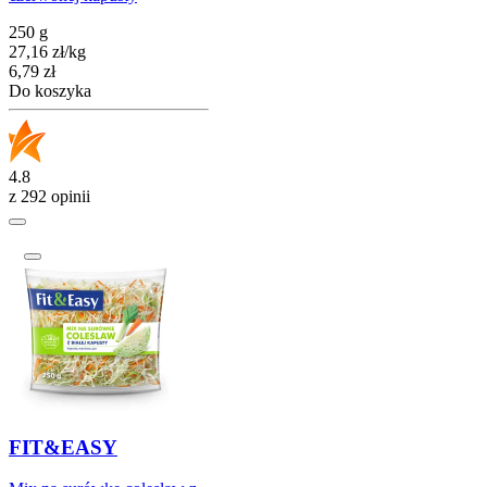
250 g
27,16
zł
/
kg
Cena
6,79
zł
Do koszyka
4.8
z 292 opinii
FIT&EASY