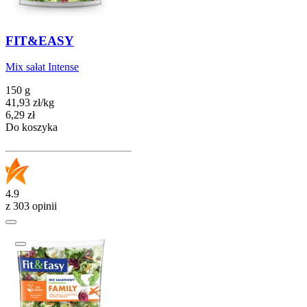
FIT&EASY
Mix sałat Intense
150 g
41,93
zł
/
kg
Cena
6,29
zł
Do koszyka
4.9
z 303 opinii