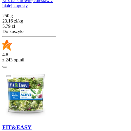
Mix na surówkę coleslaw z
białej kapusty
250 g
23,16
zł
/
kg
Cena
5,79
zł
Do koszyka
4.8
z 243 opinii
FIT&EASY