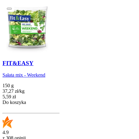
FIT&EASY
Sałata mix - Weekend
150 g
37,27
zł
/
kg
Cena
5,59
zł
Do koszyka
4.9
z 308 opinii