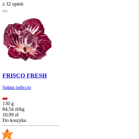
z 32 opinii
FRISCO FRESH
Sałata radiccio
130 g
84,54
zł
/
kg
Cena
10,99
zł
Do koszyka