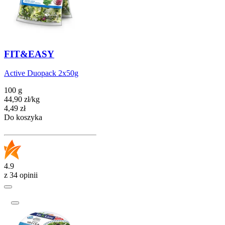
FIT&EASY
Active Duopack 2x50g
100 g
44,90
zł
/
kg
Cena
4,49
zł
Do koszyka
4.9
z 34 opinii