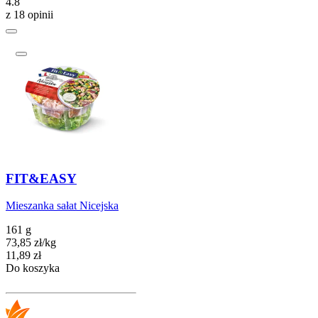
4.8
z 18 opinii
FIT&EASY
Mieszanka sałat Nicejska
161 g
73,85
zł
/
kg
Cena
11,89
zł
Do koszyka