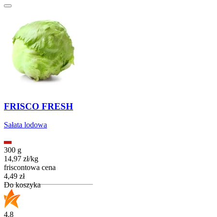
FRISCO FRESH
Sałata lodowa
300 g
14,97
zł
/
kg
friscontowa cena
Cena
4,49
zł
Do koszyka
4.8