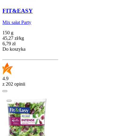
FIT&EASY
Mix sałat Party
150 g
45,27
zł
/
kg
Cena
6,79
zł
Do koszyka
4.9
z 202 opinii