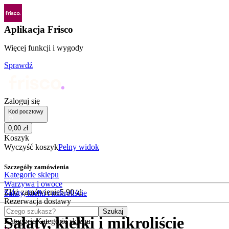
Aplikacja Frisco
Więcej funkcji i wygody
Sprawdź
Zaloguj się
Kod pocztowy
0
,
00
zł
Koszyk
Wyczyść koszyk
Pełny widok
Szczegóły zamówienia
Kategorie sklepu
Warzywa i owoce
Złóż zamówienie
5
,
90
zł
Sałaty, kiełki i mikroliście
Rezerwacja dostawy
Czego szukasz?
Szukaj
Sałaty, kiełki i mikroliście
Kategorie
Kategorie sklepu