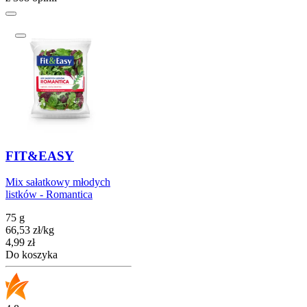
FIT&EASY
Mix sałatkowy młodych
listków - Romantica
75 g
66,53
zł
/
kg
Cena
4,99
zł
Do koszyka