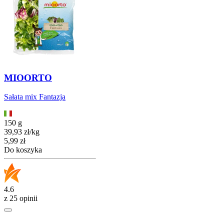
MIOORTO
Sałata mix Fantazja
150 g
39,93
zł
/
kg
Cena
5,99
zł
Do koszyka
4.6
z 25 opinii