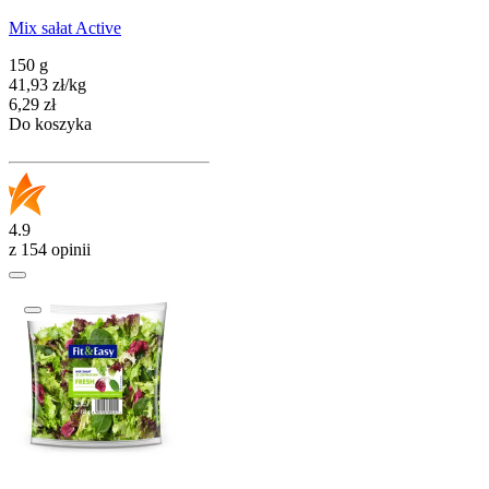
Mix sałat Active
150 g
41,93
zł
/
kg
Cena
6,29
zł
Do koszyka
4.9
z 154 opinii