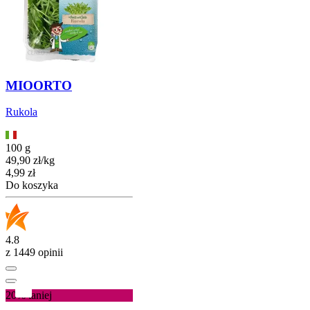
MIOORTO
Rukola
100 g
49,90
zł
/
kg
Cena
4,99
zł
Do koszyka
4.8
z 1449 opinii
20%
taniej