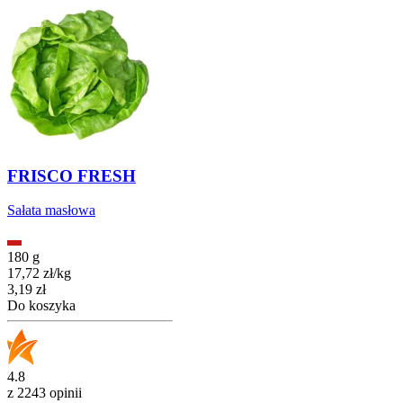
FRISCO FRESH
Sałata masłowa
180 g
17,72
zł
/
kg
Cena
3,19
zł
Do koszyka
4.8
z 2243 opinii