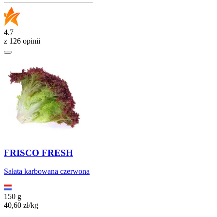
4.7
z 126 opinii
FRISCO FRESH
Sałata karbowana czerwona
150 g
40,60
zł
/
kg