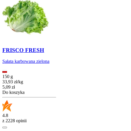
FRISCO FRESH
Sałata karbowana zielona
150 g
33,93
zł
/
kg
Cena
5,09
zł
Do koszyka
4.8
z 2228 opinii