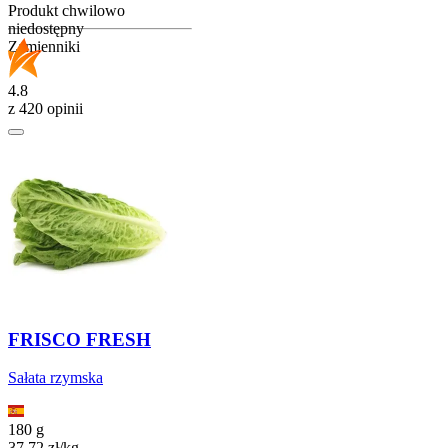
Produkt chwilowo
niedostępny
Zamienniki
4.8
z 420 opinii
FRISCO FRESH
Sałata rzymska
180 g
37,72
zł
/
kg