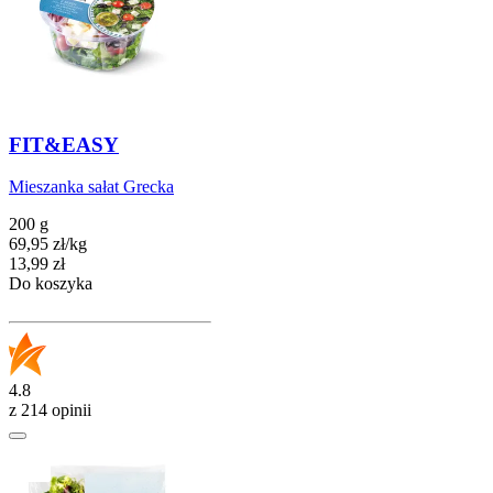
FIT&EASY
Mieszanka sałat Grecka
200 g
69,95
zł
/
kg
Cena
13,99
zł
Do koszyka
4.8
z 214 opinii