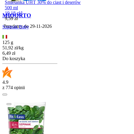
Śmietanka UHT 30% do ciast i deserów
500 ml
19,18
zł
/
l
MIOORTO
Cena
9,59
zł
Przydatny do
29-11-2026
Szpinak Baby
125 g
51,92
zł
/
kg
Cena
6,49
zł
Do koszyka
4.9
z 774 opinii