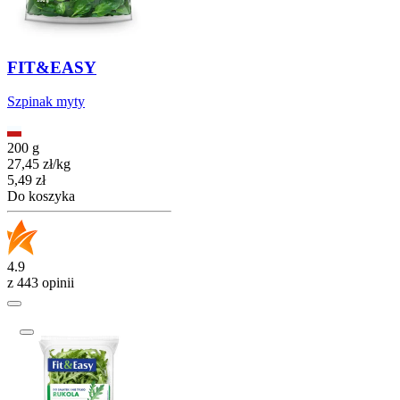
FIT&EASY
Szpinak myty
200 g
27,45
zł
/
kg
Cena
5,49
zł
Do koszyka
4.9
z 443 opinii