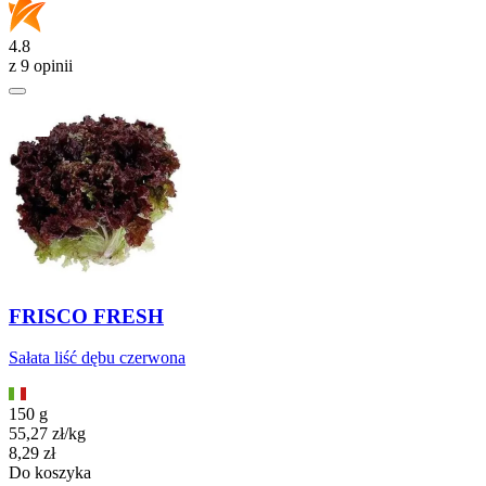
4.8
z 9 opinii
FRISCO FRESH
Sałata liść dębu czerwona
150 g
55,27
zł
/
kg
Cena
8,29
zł
Do koszyka