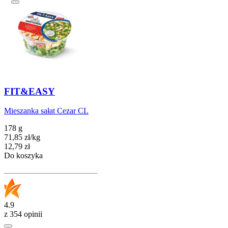
FIT&EASY
Mieszanka sałat Cezar CL
178 g
71,85
zł
/
kg
Cena
12,79
zł
Do koszyka
4.9
z 354 opinii