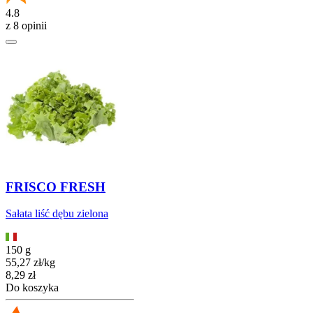
4.8
z 8 opinii
FRISCO FRESH
Sałata liść dębu zielona
150 g
55,27
zł
/
kg
Cena
8,29
zł
Do koszyka