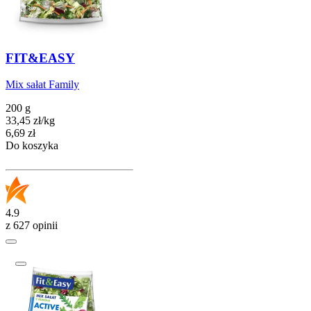
FIT&EASY
Mix sałat Family
200 g
33,45
zł
/
kg
Cena
6,69
zł
Do koszyka
4.9
z 627 opinii