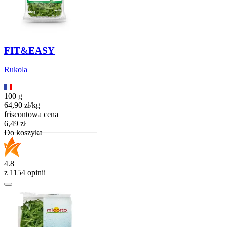
FIT&EASY
Rukola
100 g
64,90
zł
/
kg
friscontowa cena
Cena
6,49
zł
Do koszyka
4.8
z 1154 opinii