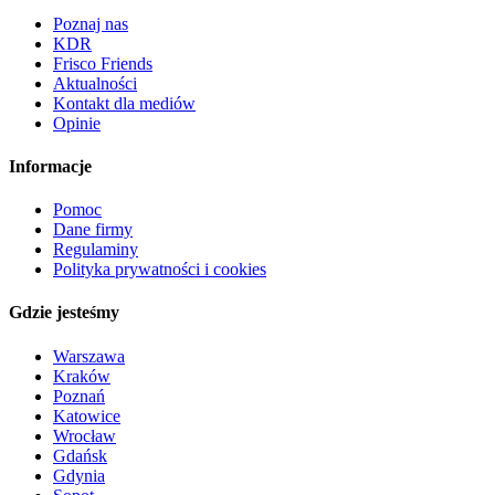
Poznaj nas
KDR
Frisco Friends
Aktualności
Kontakt dla mediów
Opinie
Informacje
Pomoc
Dane firmy
Regulaminy
Polityka prywatności i cookies
Gdzie jesteśmy
Warszawa
Kraków
Poznań
Katowice
Wrocław
Gdańsk
Gdynia