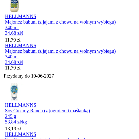
HELLMANNS
Majonez babuni (z jajami z chowu na wolnym wybiegu)
340 ml
34,68
zł
/l
Cena
11,79
zł
HELLMANNS
Majonez babuni (z jajami z chowu na wolnym wybiegu)
340 ml
34,68
zł
/l
Cena
11,79
zł
Przydatny do
10-06-2027
HELLMANNS
Sos Creamy Ranch (z jogurtem i maślanką)
245 g
53,84
zł
/kg
Cena
13,19
zł
HELLMANNS