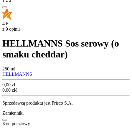
1
z
2
4.6
z 9 opinii
HELLMANNS Sos serowy (o
smaku cheddar)
250 ml
HELLMANNS
Cena
0,00
zł
0,00
zł
/l
Sprzedawcą produktu jest Frisco S.A.
Zamienniki
Kod pocztowy