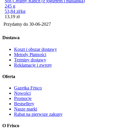
Sos Creamy Ranch (z jogurtem i maślanką)
245 g
53,84
zł
/kg
Cena
13,19
zł
Przydatny do
30-06-2027
Dostawa
Koszt i obszar dostawy
Metody Płatności
Terminy dostawy
Reklamacje i zwroty
Oferta
Gazetka Frisco
Nowości
Promocje
Bestsellery
Nasze marki
Rabat na pierwsze zakupy
O Frisco