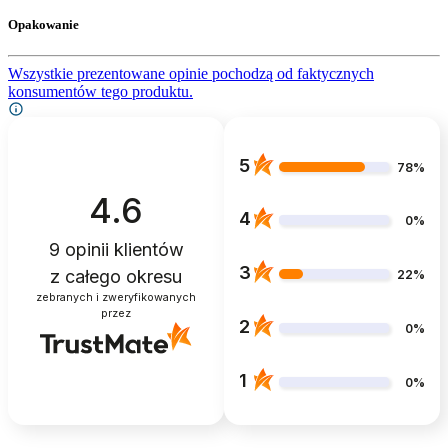
Opakowanie
Wszystkie prezentowane opinie pochodzą od faktycznych
konsumentów tego produktu.
5
78%
4.6
4
0%
9
opinii klientów
3
z całego okresu
22%
zebranych i zweryfikowanych
przez
2
0%
1
0%