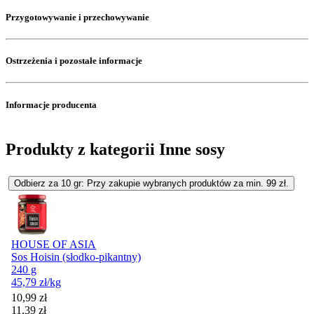
Przygotowywanie i przechowywanie
Ostrzeżenia i pozostałe informacje
Informacje producenta
Produkty z kategorii Inne sosy
Odbierz za 10 gr: Przy zakupie wybranych produktów za min. 99 zł.
HOUSE OF ASIA
Sos Hoisin (słodko-pikantny)
240 g
45,79
zł
/kg
Cena promocyjna
10,99
zł
11,39
zł