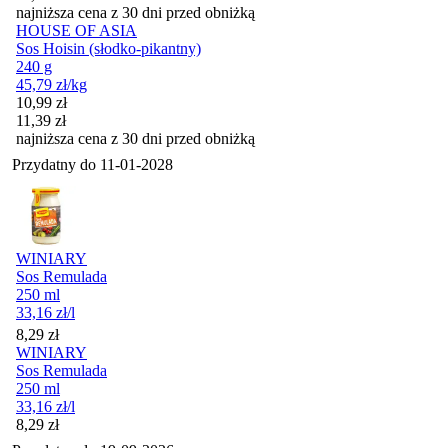
najniższa cena z 30 dni przed obniżką
HOUSE OF ASIA
Sos Hoisin (słodko-pikantny)
240 g
45,79
zł
/kg
Cena promocyjna
10,99
zł
11,39
zł
najniższa cena z 30 dni przed obniżką
Przydatny do
11-01-2028
WINIARY
Sos Remulada
250 ml
33,16
zł
/l
Cena
8,29
zł
WINIARY
Sos Remulada
250 ml
33,16
zł
/l
Cena
8,29
zł