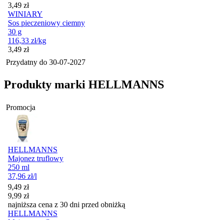
Cena
3,49
zł
WINIARY
Sos pieczeniowy ciemny
30 g
116,33
zł
/kg
Cena
3,49
zł
Przydatny do
30-07-2027
Produkty marki HELLMANNS
Promocja
HELLMANNS
Majonez truflowy
250 ml
37,96
zł
/l
Cena promocyjna
9,49
zł
9,99
zł
najniższa cena z 30 dni przed obniżką
HELLMANNS