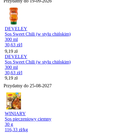
Przydatny do
19-09-2026
DEVELEY
Sos Sweet Chili (w stylu chińskim)
300 ml
30,63
zł
/l
Cena
9,19
zł
DEVELEY
Sos Sweet Chili (w stylu chińskim)
300 ml
30,63
zł
/l
Cena
9,19
zł
Przydatny do
25-08-2027
WINIARY
Sos pieczeniowy ciemny
30 g
116,33
zł
/kg