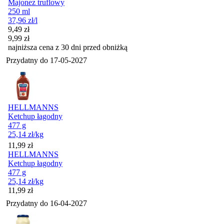
Majonez truflowy
250 ml
37,96
zł
/l
Cena promocyjna
9,49
zł
9,99
zł
najniższa cena z 30 dni przed obniżką
Przydatny do
17-05-2027
HELLMANNS
Ketchup łagodny
477 g
25,14
zł
/kg
Cena
11,99
zł
HELLMANNS
Ketchup łagodny
477 g
25,14
zł
/kg
Cena
11,99
zł
Przydatny do
16-04-2027