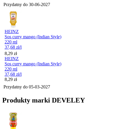
Przydatny do
30-06-2027
HEINZ
Sos curry mango (Indian Style)
220 ml
37,68
zł
/l
Cena
8,29
zł
HEINZ
Sos curry mango (Indian Style)
220 ml
37,68
zł
/l
Cena
8,29
zł
Przydatny do
05-03-2027
Produkty marki DEVELEY