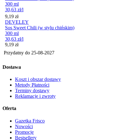
300 ml
30,63
zł
/l
Cena
9,19
zł
DEVELEY
Sos Sweet Chili (w stylu chińskim)
300 ml
30,63
zł
/l
Cena
9,19
zł
Przydatny do
25-08-2027
Dostawa
Koszt i obszar dostawy
Metody Płatności
Terminy dostawy
Reklamacje i zwroty
Oferta
Gazetka Frisco
Nowości
Promocje
Bestsellery