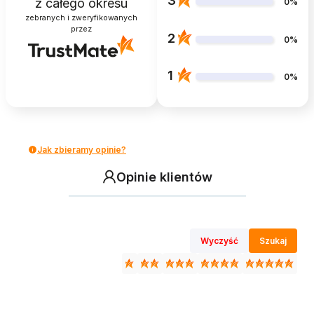
3
z całego okresu
0%
zebranych i zweryfikowanych
przez
2
0%
1
0%
Jak zbieramy opinie?
Opinie klientów
Wyczyść
Szukaj