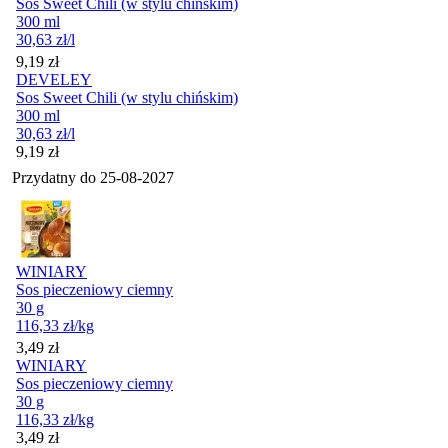
Sos Sweet Chili (w stylu chińskim)
300 ml
30,63
zł
/l
Cena
9,19
zł
DEVELEY
Sos Sweet Chili (w stylu chińskim)
300 ml
30,63
zł
/l
Cena
9,19
zł
Przydatny do
25-08-2027
WINIARY
Sos pieczeniowy ciemny
30 g
116,33
zł
/kg
Cena
3,49
zł
WINIARY
Sos pieczeniowy ciemny
30 g
116,33
zł
/kg
Cena
3,49
zł