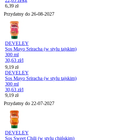
22,03
zł
/kg
Cena
6,39
zł
Przydatny do
26-08-2027
DEVELEY
Sos Mayo Sriracha (w stylu tajskim)
300 ml
30,63
zł
/l
Cena
9,19
zł
DEVELEY
Sos Mayo Sriracha (w stylu tajskim)
300 ml
30,63
zł
/l
Cena
9,19
zł
Przydatny do
22-07-2027
DEVELEY
Sos Sweet Chili (w stylu chińskim)