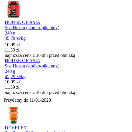
HOUSE OF ASIA
Sos Hoisin (słodko-pikantny)
240 g
45,79
zł
/kg
Cena promocyjna
10,99
zł
11,39
zł
najniższa cena z 30 dni przed obniżką
HOUSE OF ASIA
Sos Hoisin (słodko-pikantny)
240 g
45,79
zł
/kg
Cena promocyjna
10,99
zł
11,39
zł
najniższa cena z 30 dni przed obniżką
Przydatny do
11-01-2028
DEVELEY