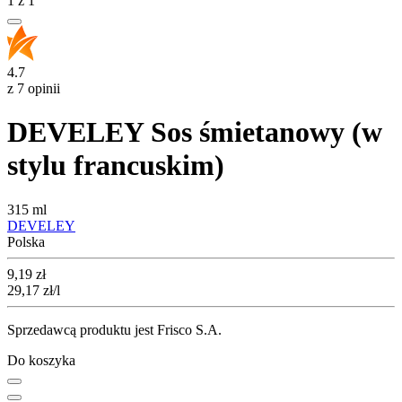
1
z
1
4.7
z 7 opinii
DEVELEY Sos śmietanowy (w
stylu francuskim)
315 ml
DEVELEY
Polska
Cena
9,19
zł
29,17
zł
/l
Sprzedawcą produktu jest Frisco S.A.
Do koszyka