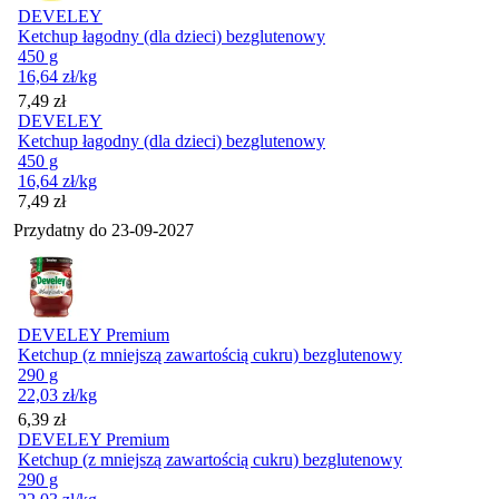
DEVELEY
Ketchup łagodny (dla dzieci) bezglutenowy
450 g
16,64
zł
/kg
Cena
7,49
zł
DEVELEY
Ketchup łagodny (dla dzieci) bezglutenowy
450 g
16,64
zł
/kg
Cena
7,49
zł
Przydatny do
23-09-2027
DEVELEY Premium
Ketchup (z mniejszą zawartością cukru) bezglutenowy
290 g
22,03
zł
/kg
Cena
6,39
zł
DEVELEY Premium
Ketchup (z mniejszą zawartością cukru) bezglutenowy
290 g