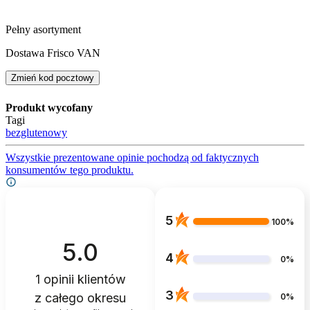
Pełny asortyment
Dostawa Frisco VAN
Zmień kod pocztowy
Produkt wycofany
Tagi
bezglutenowy
Wszystkie prezentowane opinie pochodzą od faktycznych
konsumentów tego produktu.
5
100%
5.0
4
0%
1
opinii klientów
3
z całego okresu
0%