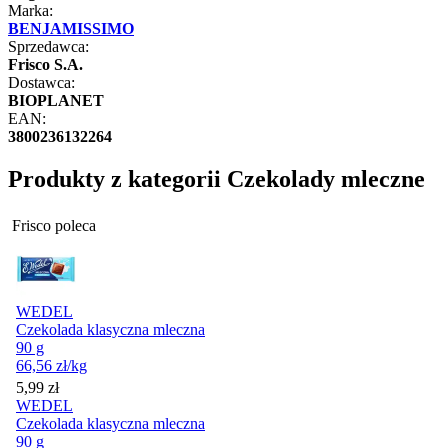
Marka:
BENJAMISSIMO
Sprzedawca:
Frisco S.A.
Dostawca:
BIOPLANET
EAN:
3800236132264
Produkty z kategorii Czekolady mleczne
Frisco poleca
WEDEL
Czekolada klasyczna mleczna
90 g
66,56
zł
/kg
Cena
5,99
zł
WEDEL
Czekolada klasyczna mleczna
90 g