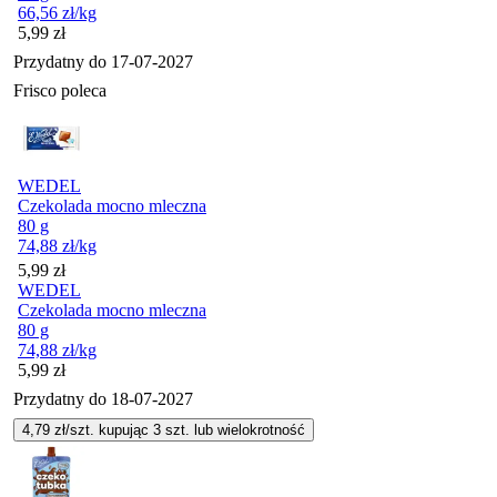
66,56
zł
/kg
Cena
5,99
zł
Przydatny do
17-07-2027
Frisco poleca
WEDEL
Czekolada mocno mleczna
80 g
74,88
zł
/kg
Cena
5,99
zł
WEDEL
Czekolada mocno mleczna
80 g
74,88
zł
/kg
Cena
5,99
zł
Przydatny do
18-07-2027
4,79
zł/szt. kupując
3
szt.
lub wielokrotność