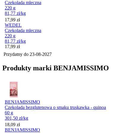
Czekolada mleczna
220 g
81,77
zł
/kg
Cena
17,99
zł
WEDEL
Czekolada mleczna
220 g
81,77
zł
/kg
Cena
17,99
zł
Przydatny do
23-08-2027
Produkty marki BENJAMISSIMO
BENJAMISSIMO
Czekolada bezglutenowa o smaku truskawka - quinoa
60 g
301,50
zł
/kg
Cena
18,09
zł
BENJAMISSIMO