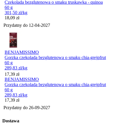
Czekolada bezglutenowa o smaku truskawka - quinoa
60 g
301,50
zł
/kg
Cena
18,09
zł
Przydatny do
12-04-2027
BENJAMISSIMO
Gorzka czekolada bezglutenowa o smaku chia-grejpfrut
60 g
289,83
zł
/kg
Cena
17,39
zł
BENJAMISSIMO
Gorzka czekolada bezglutenowa o smaku chia-grejpfrut
60 g
289,83
zł
/kg
Cena
17,39
zł
Przydatny do
26-09-2027
Dostawa