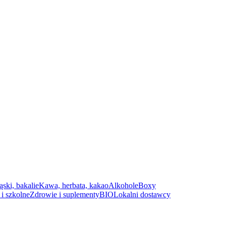
ąski, bakalie
Kawa, herbata, kakao
Alkohole
Boxy
i szkolne
Zdrowie i suplementy
BIO
Lokalni dostawcy