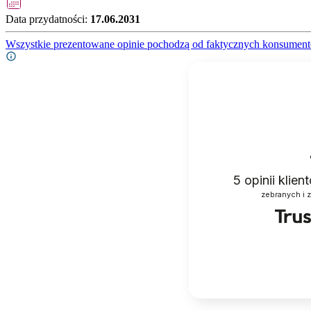
Data przydatności:
17.06.2031
Wszystkie prezentowane opinie pochodzą od faktycznych konsument
5
opinii klie
zebranych i 