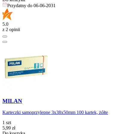
Przydatny do
06-06-2031
5.0
z 2 opinii
MILAN
Karteczki samoprzylepne 3x38x50mm 100 kartek, żółte
1 szt
Cena
5,99
zł
Do koszyka