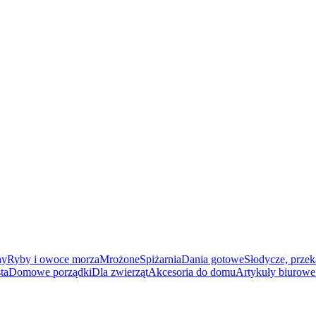
ny
Ryby i owoce morza
Mrożone
Spiżarnia
Dania gotowe
Słodycze, przek
ta
Domowe porządki
Dla zwierząt
Akcesoria do domu
Artykuły biurowe 