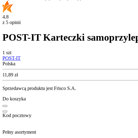
4.8
z 5 opinii
POST-IT Karteczki samoprzylep
1 szt
POST-IT
Polska
Cena
11,89
zł
Sprzedawcą produktu jest Frisco S.A.
Do koszyka
Kod pocztowy
Pełny asortyment