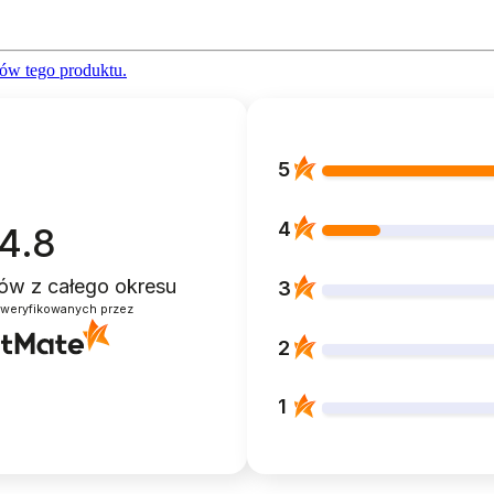
ów tego produktu.
5
4
4.8
ntów
z całego okresu
3
zweryfikowanych przez
2
1