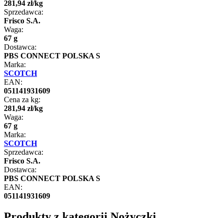
281
,
94
zł
/
kg
Sprzedawca:
Frisco S.A.
Waga:
67 g
Dostawca:
PBS CONNECT POLSKA S
Marka:
SCOTCH
EAN:
051141931609
Cena za kg:
281
,
94
zł
/
kg
Waga:
67 g
Marka:
SCOTCH
Sprzedawca:
Frisco S.A.
Dostawca:
PBS CONNECT POLSKA S
EAN:
051141931609
Produkty z kategorii Nożyczki