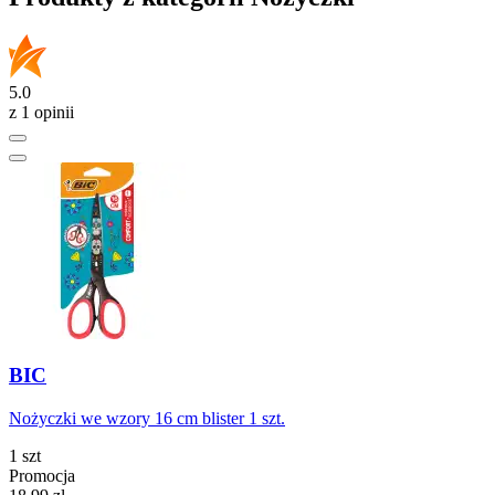
5.0
z 1 opinii
BIC
Nożyczki we wzory 16 cm blister 1 szt.
1 szt
Promocja
Cena promocyjna