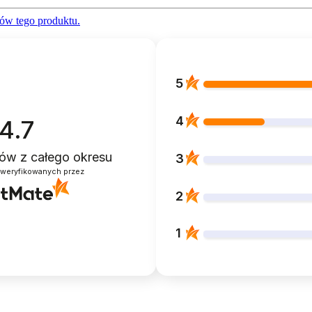
ów tego produktu.
5
4
4.7
ntów
z całego okresu
3
zweryfikowanych przez
2
1