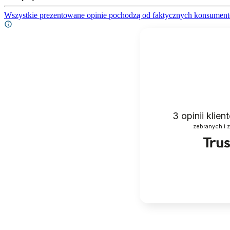
Wszystkie prezentowane opinie pochodzą od faktycznych konsument
3
opinii klie
zebranych i 