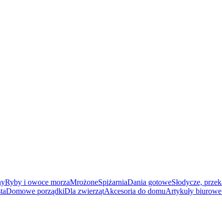
ny
Ryby i owoce morza
Mrożone
Spiżarnia
Dania gotowe
Słodycze, przek
ta
Domowe porządki
Dla zwierząt
Akcesoria do domu
Artykuły biurowe 