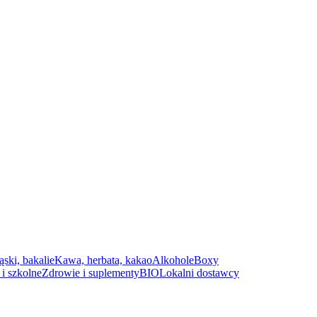
ąski, bakalie
Kawa, herbata, kakao
Alkohole
Boxy
i szkolne
Zdrowie i suplementy
BIO
Lokalni dostawcy