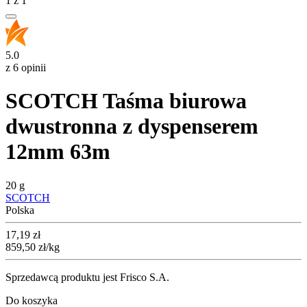
1
z
1
5.0
z 6 opinii
SCOTCH Taśma biurowa
dwustronna z dyspenserem
12mm 63m
20 g
SCOTCH
Polska
Cena
17,19
zł
859,50
zł
/kg
Sprzedawcą produktu jest Frisco S.A.
Do koszyka