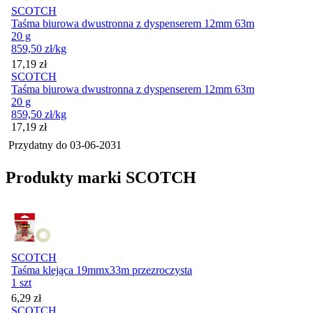
SCOTCH
Taśma biurowa dwustronna z dyspenserem 12mm 63m
20 g
859,50
zł
/kg
Cena
17,19
zł
SCOTCH
Taśma biurowa dwustronna z dyspenserem 12mm 63m
20 g
859,50
zł
/kg
Cena
17,19
zł
Przydatny do
03-06-2031
Produkty marki SCOTCH
SCOTCH
Taśma klejąca 19mmx33m przezroczysta
1 szt
Cena
6,29
zł
SCOTCH