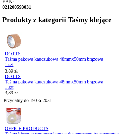
EAN:
021200593031
Produkty z kategorii Taśmy klejące
DOTTS
Taśma pakowa kauczukowa 48mmx50mm brązowa
1 szt
Cena
3,89
zł
DOTTS
Taśma pakowa kauczukowa 48mmx50mm brązowa
1 szt
Cena
3,89
zł
Przydatny do
19-06-2031
OFFICE PRODUCTS
Taśma biurowa samoprzylepna z dyspenserem transparentna