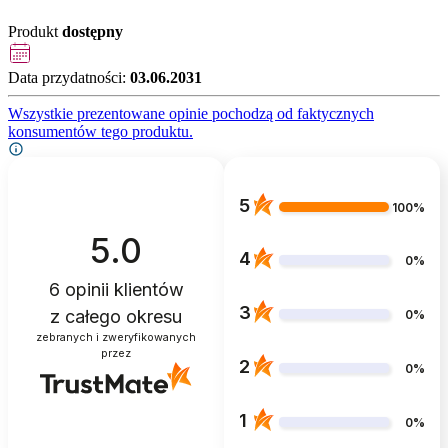
Produkt
dostępny
Data przydatności:
03.06.2031
Wszystkie prezentowane opinie pochodzą od faktycznych
konsumentów tego produktu.
5
100%
5.0
4
0%
6
opinii klientów
3
z całego okresu
0%
zebranych i zweryfikowanych
przez
2
0%
1
0%