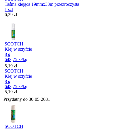
Taśma klejąca 19mmx33m przezroczysta
1 szt
Cena
6,29
zł
SCOTCH
Klej w sztyfcie
8 g
648,75
zł
/kg
Cena
5,19
zł
SCOTCH
Klej w sztyfcie
8 g
648,75
zł
/kg
Cena
5,19
zł
Przydatny do
30-05-2031
SCOTCH