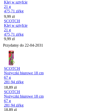
Klej w sztyfcie
21 g
475,71
zł
/kg
Cena
9,99
zł
SCOTCH
Klej w sztyfcie
21 g
475,71
zł
/kg
Cena
9,99
zł
Przydatny do
22-04-2031
SCOTCH
Nożyczki biurowe 18 cm
67 g
281,94
zł
/kg
Cena
18,89
zł
SCOTCH
Nożyczki biurowe 18 cm
67 g
281,94
zł
/kg
Cena
18,89
zł