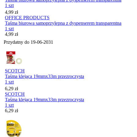
1 szt
Cena
4,99
zł
OFFICE PRODUCTS
Taśma biurowa samoprzylepna z dyspenserem transparentna
1 szt
Cena
4,99
zł
Przydatny do
19-06-2031
SCOTCH
Taśma klejąca 19mmx33m przezroczysta
1 szt
Cena
6,29
zł
SCOTCH
Taśma klejąca 19mmx33m przezroczysta
1 szt
Cena
6,29
zł