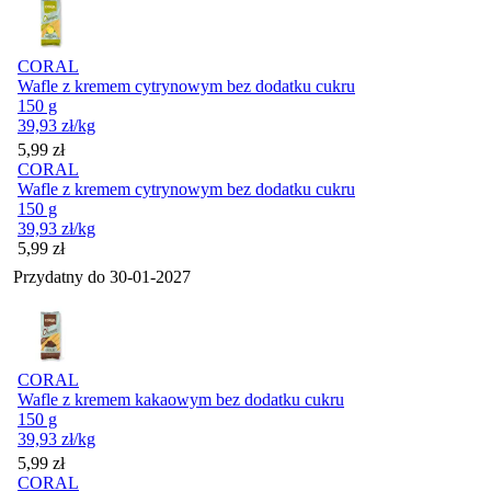
CORAL
Wafle z kremem cytrynowym bez dodatku cukru
150 g
39,93
zł
/kg
Cena
5,99
zł
CORAL
Wafle z kremem cytrynowym bez dodatku cukru
150 g
39,93
zł
/kg
Cena
5,99
zł
Przydatny do
30-01-2027
CORAL
Wafle z kremem kakaowym bez dodatku cukru
150 g
39,93
zł
/kg
Cena
5,99
zł
CORAL