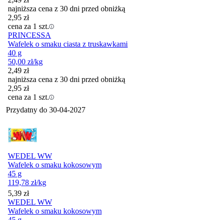
najniższa cena z 30 dni przed obniżką
2,95
zł
cena za 1 szt.
PRINCESSA
Wafelek o smaku ciasta z truskawkami
40 g
50,00
zł
/kg
2,49
zł
najniższa cena z 30 dni przed obniżką
2,95
zł
cena za 1 szt.
Przydatny do
30-04-2027
WEDEL WW
Wafelek o smaku kokosowym
45 g
119,78
zł
/kg
Cena
5,39
zł
WEDEL WW
Wafelek o smaku kokosowym
45 g