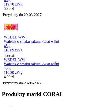
119,78
zł
/kg
Cena
5,39
zł
Przydatny do
29-03-2027
WEDEL WW
Wafelek o smaku sakura kwiat wiśni
45 g
110,89
zł
/kg
Cena
4,99
zł
WEDEL WW
Wafelek o smaku sakura kwiat wiśni
45 g
110,89
zł
/kg
Cena
4,99
zł
Przydatny do
23-04-2027
Produkty marki CORAL