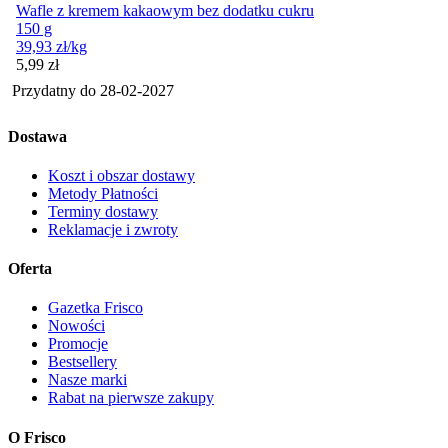
Wafle z kremem kakaowym bez dodatku cukru
150 g
39,93
zł
/kg
Cena
5,99
zł
Przydatny do
28-02-2027
Dostawa
Koszt i obszar dostawy
Metody Płatności
Terminy dostawy
Reklamacje i zwroty
Oferta
Gazetka Frisco
Nowości
Promocje
Bestsellery
Nasze marki
Rabat na pierwsze zakupy
O Frisco