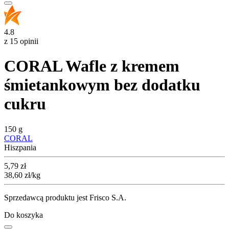
4.8
z 15 opinii
CORAL Wafle z kremem
śmietankowym bez dodatku
cukru
150 g
CORAL
Hiszpania
Cena
5,79
zł
38,60
zł
/kg
Sprzedawcą produktu jest Frisco S.A.
Do koszyka