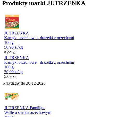
Produkty marki JUTRZENKA
JUTRZENKA
Kamyki orzechowe - drażetki z orzechami
100 g
50,90
zł
/kg
Cena
5,09
zł
JUTRZENKA
Kamyki orzechowe - drażetki z orzechami
100 g
50,90
zł
/kg
Cena
5,09
zł
Przydatny do
30-12-2026
JUTRZENKA Familijne
Wafle o smaku orzechowym