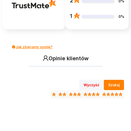
2
0%
1
0%
Jak zbieramy opinie?
Opinie klientów
Wyczyść
Szukaj