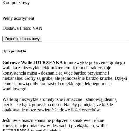
Kod pocztowy
Pełny asortyment
Dostawa Frisco VAN
Zmień kod pocztowy
Opis produktu
Gofrowe Wafle JUTRZENKA
to niezwykłe połączenie grubego
wafelka z niezwykle lekkim kremem. Krem charakteryzuje
konsystencja musu - doznania są więc bardzo przyjemne i
niebanalne. Gofry są grube, ale jednocześnie bardzo kruche. Dzięki
temu stanowią miły kontrast dla miękkiego i lekkiego musu
waniliowego.
Wafle są niezwykle aromatyczne i smaczne - stanowią idealną
przekąskę bądź pomysł na deser. Należy pamiętać, że każde
opakowanie może zawierać śladowe ilości orzechów.
Jeśli uwielbiaszniebanalne połączenia smakowe i różne
konsystencje dodatków w deserach i przekąskach, wafle
JUTRZENKA to coś dla ciebie.