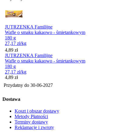
JUTRZENKA Familijne
Wafle o smaku kakaowo - śmietankowym
180 g
27,17
zł
/kg
Cena
4,89
zł
JUTRZENKA Familijne
Wafle o smaku kakaowo - śmietankowym
180 g
27,17
zł
/kg
Cena
4,89
zł
Przydatny do
30-06-2027
Dostawa
Koszt i obszar dostawy
Metody Płatności
Terminy dostawy
Reklamacje i zwroty