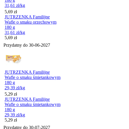
180 g
31,61
zł
/kg
Cena
5,69
zł
JUTRZENKA Familijne
Wafle o smaku orzechowym
180 g
31,61
zł
/kg
Cena
5,69
zł
Przydatny do
30-06-2027
JUTRZENKA Familijne
Wafle o smaku śmietankowym
180 g
29,39
zł
/kg
Cena
5,29
zł
JUTRZENKA Familijne
Wafle o smaku śmietankowym
180 g
29,39
zł
/kg
Cena
5,29
zł
Przydatny do
30-07-2027