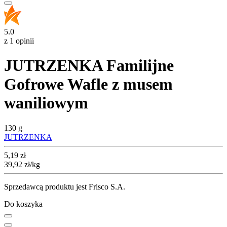
5.0
z 1 opinii
JUTRZENKA Familijne
Gofrowe Wafle z musem
waniliowym
130 g
JUTRZENKA
Cena
5,19
zł
39,92
zł
/kg
Sprzedawcą produktu jest Frisco S.A.
Do koszyka