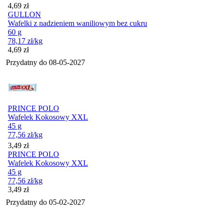
Cena
4,69
zł
GULLON
Wafelki z nadzieniem waniliowym bez cukru
60 g
78,17
zł
/kg
Cena
4,69
zł
Przydatny do
08-05-2027
PRINCE POLO
Wafelek Kokosowy XXL
45 g
77,56
zł
/kg
Cena
3,49
zł
PRINCE POLO
Wafelek Kokosowy XXL
45 g
77,56
zł
/kg
Cena
3,49
zł
Przydatny do
05-02-2027